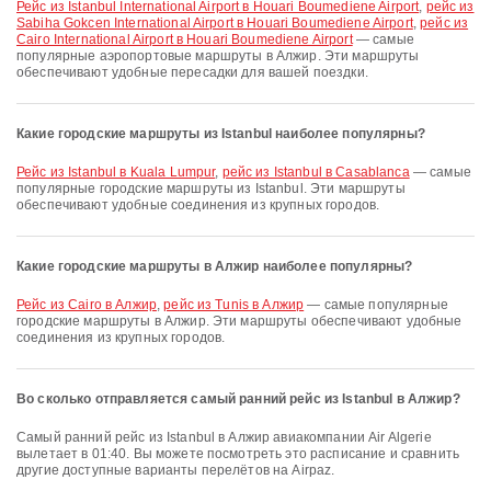
рейс из Istanbul International Airport в Houari Boumediene Airport
,
рейс из
Sabiha Gokcen International Airport в Houari Boumediene Airport
,
рейс из
Cairo International Airport в Houari Boumediene Airport
— самые
популярные аэропортовые маршруты в Алжир. Эти маршруты
обеспечивают удобные пересадки для вашей поездки.
Какие городские маршруты из Istanbul наиболее популярны?
рейс из Istanbul в Kuala Lumpur
,
рейс из Istanbul в Casablanca
— самые
популярные городские маршруты из Istanbul. Эти маршруты
обеспечивают удобные соединения из крупных городов.
Какие городские маршруты в Алжир наиболее популярны?
рейс из Cairo в Алжир
,
рейс из Tunis в Алжир
— самые популярные
городские маршруты в Алжир. Эти маршруты обеспечивают удобные
соединения из крупных городов.
Во сколько отправляется самый ранний рейс из Istanbul в Алжир?
Самый ранний рейс из Istanbul в Алжир авиакомпании Air Algerie
вылетает в 01:40. Вы можете посмотреть это расписание и сравнить
другие доступные варианты перелётов на Airpaz.