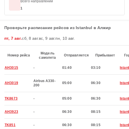
Всего направлений
1
Проверьте расписание рейсов из Istanbul в Алжир
пт, 7 авг.
сб, 8 авг.
вс, 9 авг.
пн, 10 авг.
Модель
Номер рейса
Отправляется
Прибывает
Го
самолета
AH3015
-
01:40
03:10
Istan
Airbus A330-
AH3019
05:00
06:30
Istan
200
TK8673
-
05:00
06:30
Istan
AH3923
-
06:30
08:15
Istan
TK851
-
06:30
08:15
Istan