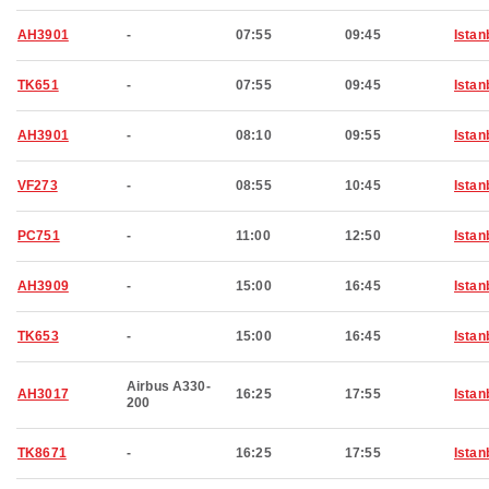
AH3901
-
07:55
09:45
Istan
TK651
-
07:55
09:45
Istan
AH3901
-
08:10
09:55
Istan
VF273
-
08:55
10:45
Istan
PC751
-
11:00
12:50
Istan
AH3909
-
15:00
16:45
Istan
TK653
-
15:00
16:45
Istan
Airbus A330-
AH3017
16:25
17:55
Istan
200
TK8671
-
16:25
17:55
Istan