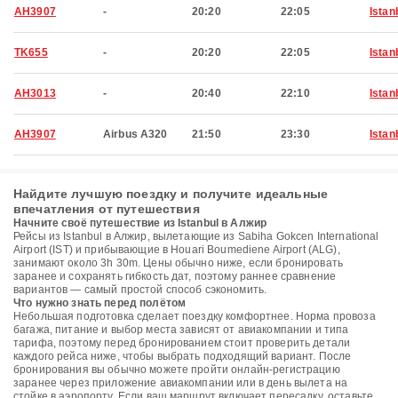
AH3907
-
20:20
22:05
Istan
TK655
-
20:20
22:05
Istan
AH3013
-
20:40
22:10
Istan
AH3907
Airbus A320
21:50
23:30
Istan
Найдите лучшую поездку и получите идеальные
впечатления от путешествия
Начните своё путешествие из Istanbul в Алжир
Рейсы из Istanbul в Алжир, вылетающие из Sabiha Gokcen International
Airport (IST) и прибывающие в Houari Boumediene Airport (ALG),
занимают около 3h 30m. Цены обычно ниже, если бронировать
заранее и сохранять гибкость дат, поэтому раннее сравнение
вариантов — самый простой способ сэкономить.
Что нужно знать перед полётом
Небольшая подготовка сделает поездку комфортнее. Норма провоза
багажа, питание и выбор места зависят от авиакомпании и типа
тарифа, поэтому перед бронированием стоит проверить детали
каждого рейса ниже, чтобы выбрать подходящий вариант. После
бронирования вы обычно можете пройти онлайн-регистрацию
заранее через приложение авиакомпании или в день вылета на
стойке в аэропорту. Если ваш маршрут включает пересадку, оставьте