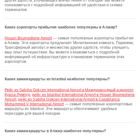
других удобств, улучшающих впечатления от поездки. Вы можете
ознакомиться с подробной информацией об удобствах и схемах
терминалов.
Какие аэропорты прибытия наиболее популярны в Алжир?
Houari Boumediene Airport
— самые популярные аэропорты прибытия
в Алжир. Эти аэропорты предлагают Молитвенная комната, Парковки,
Трансферный автобус и множество других удобств, чтобы улучшить
ваш опыт путешествия. Вы можете ознакомиться с подробной
информацией об инфраструктуре и планировке терминалов этих
аэропортов.
Какие авиамаршруты из Istanbul наиболее популярны?
рейс из Sabiha Gokcen International Airport в Международный аэропорт
Куала-Лумпур
,
рейс из Istanbul International Airport в Houari Boumediene
Airport
,
рейс из Sabiha Gokcen International Airport в Casablanca
Mohammed V International Airport
— самые популярные аэропортовые
маршруты из Istanbul. Эти маршруты обеспечивают удобные
пересадки для вашей поездки.
Какие авиамаршруты в Алжир наиболее популярны?