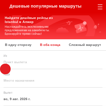
Дешевые популярные маршруты
Найдите дешёвые рейсы из
Istanbul в Алжир
Наслаждайтесь эксклюзивными
предложениями на авиабилеты.
Бронируйте прямо сейчас!
В одну сторону
В оба конца
Сложный маршрут
Из
Пункт вылета
Куда
Место назначения
Вылет
вс, 9 авг. 2026 г.