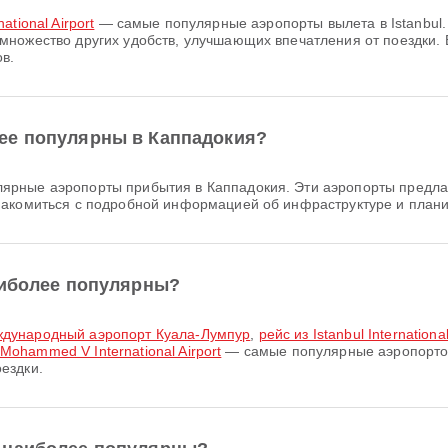
national Airport
— самые популярные аэропорты вылета в Istanbul.
множество других удобств, улучшающих впечатления от поездки.
в.
ее популярны в Каппадокия?
рные аэропорты прибытия в Каппадокия. Эти аэропорты предлага
накомиться с подробной информацией об инфраструктуре и плани
аиболее популярны?
 Международный аэропорт Куала-Лумпур
,
рейс из Istanbul Internationa
 Mohammed V International Airport
— самые популярные аэропортов
ездки.