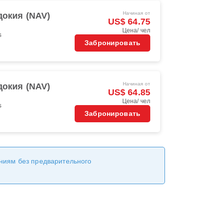
Начиная от
докия (NAV)
US$ 64.75
Цена/ чел
s
Забронировать
Начиная от
докия (NAV)
US$ 64.85
Цена/ чел
s
Забронировать
ениям без предварительного