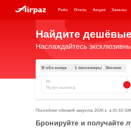
Рейс
Отель
Акция
Заказы
Найдите дешёвые 
Наслаждайтесь эксклюзивны
В оба конца
1 пассажиры
Эконом
Из
Последнее обновл
6 августа 2026 г. в 01:50 G
Бронируйте и получайте л