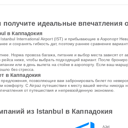
и получите идеальные впечатления 
bul в Каппадокия
Istanbul International Airport (IST) и прибывающие в Аэропорт Н
нее и сохранять гибкость дат, поэтому раннее сравнение вариан
нее. Норма провоза багажа, питание и выбор места зависят от а
о рейса ниже, чтобы выбрать подходящий вариант. После бронир
пании или в день вылета на стойке в аэропорту. Если ваш маршру
ошло без стресса.
т в Каппадокия
е предложения, позволяющие вам забронировать билет по неверо
и комфорту. С Airpaz путешествие к месту вашей мечты никогда
 впечатления от путешествия и непревзойденную экономию.
паний из Istanbul в Каппадокия
AJet