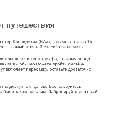
от путешествия
евшехир Каппадокия (NAV), занимают около 1h
тов — самый простой способ сэкономить.
виакомпании и типа тарифа, поэтому перед
ования вы обычно можете пройти онлайн-
т включает пересадку, оставьте достаточно
ятно доступным ценам. Воспользуйтесь
 не было таким простым. Забронируйте дешевый