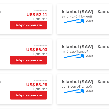
Начиная от
)
Istanbul (SAW)
Капп
US$ 52.11
вт, 3 нояб.
Прямой
Цена/ чел
AJet
Забронировать
Начиная от
Istanbul (SAW)
Капп
US$ 56.03
чт, 6 авг.
Прямой
Цена/ чел
AJet
Забронировать
Начиная от
)
Istanbul (SAW)
Капп
US$ 58.28
ср, 9 сент.
Прямой
Цена/ чел
AJet
Забронировать