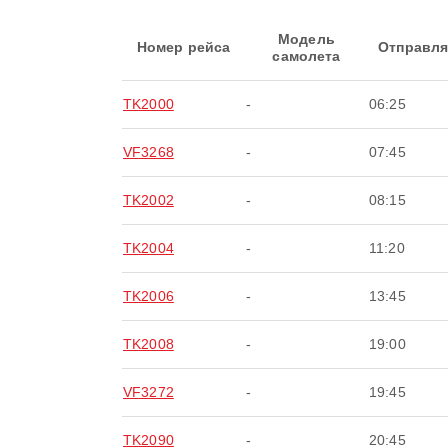
Модель
Номер рейса
Отправля
самолета
TK2000
-
06:25
VF3268
-
07:45
TK2002
-
08:15
TK2004
-
11:20
TK2006
-
13:45
TK2008
-
19:00
VF3272
-
19:45
TK2090
-
20:45