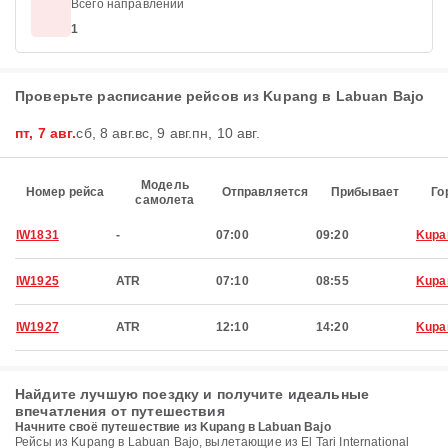
Всего направлений
1
Проверьте расписание рейсов из Kupang в Labuan Bajo
пт, 7 авг.
сб, 8 авг.
вс, 9 авг.
пн, 10 авг.
Модель
Номер рейса
Отправляется
Прибывает
Го
самолета
IW1831
-
07:00
09:20
Kupa
IW1925
ATR
07:10
08:55
Kupa
IW1927
ATR
12:10
14:20
Kupa
Найдите лучшую поездку и получите идеальные
впечатления от путешествия
Начните своё путешествие из Kupang в Labuan Bajo
Рейсы из Kupang в Labuan Bajo, вылетающие из El Tari International