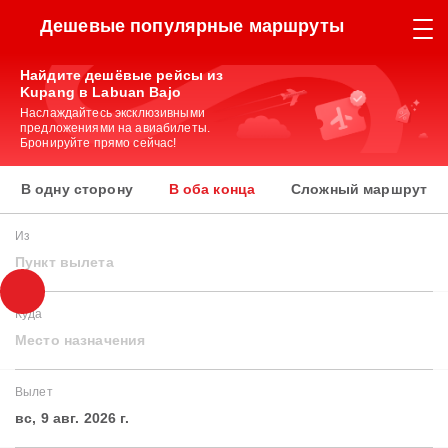
Дешевые популярные маршруты
Найдите дешёвые рейсы из
Kupang в Labuan Bajo
Наслаждайтесь эксклюзивными
предложениями на авиабилеты.
Бронируйте прямо сейчас!
В одну сторону
В оба конца
Сложный маршрут
Из
Пункт вылета
Куда
Место назначения
Вылет
вс, 9 авг. 2026 г.