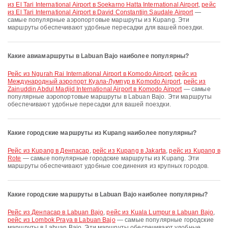
из El Tari International Airport в Soekarno Hatta International Airport
,
рейс
из El Tari International Airport в David Constantijn Saudale Airport
—
самые популярные аэропортовые маршруты из Kupang. Эти
маршруты обеспечивают удобные пересадки для вашей поездки.
Какие авиамаршруты в Labuan Bajo наиболее популярны?
рейс из Ngurah Rai International Airport в Komodo Airport
,
рейс из
Международный аэропорт Куала-Лумпур в Komodo Airport
,
рейс из
Zainuddin Abdul Madjid International Airport в Komodo Airport
— самые
популярные аэропортовые маршруты в Labuan Bajo. Эти маршруты
обеспечивают удобные пересадки для вашей поездки.
Какие городские маршруты из Kupang наиболее популярны?
рейс из Kupang в Денпасар
,
рейс из Kupang в Jakarta
,
рейс из Kupang в
Rote
— самые популярные городские маршруты из Kupang. Эти
маршруты обеспечивают удобные соединения из крупных городов.
Какие городские маршруты в Labuan Bajo наиболее популярны?
рейс из Денпасар в Labuan Bajo
,
рейс из Kuala Lumpur в Labuan Bajo
,
рейс из Lombok Praya в Labuan Bajo
— самые популярные городские
маршруты в Labuan Bajo. Эти маршруты обеспечивают удобные