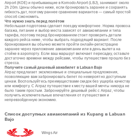
Airport (KOE) и прибывающие в Komodo Airport (LBJ), занимают около
2h 20m. Цены обычно ниже, если бронировать заранее и сохранять
гибкость дат, поэтому раннее сравнение вариантов — самый простой
способ сэкономить.
Что нужно знать перед полётом
Небольшая подготовка сделает поездку комфортнее. Норма провоза
багажа, питание и выбор места зависят от авиакомпании и типа
тарифа, поэтому перед бронированием стоит проверить детали
каждого рейса ниже, чтобы выбрать подходящий вариант. После
бронирования вы обычно можете пройти онлайн-регистрацию
заранее через приложение авиакомпании или в день вылета на
стойке в аэропорту. Если ваш маршрут включает пересадку, оставьте
достаточно времени между рейсами, чтобы путешествие прошло без
стресса.
Получите самый дешевый авиабилет в Labuan Bajo
Airpaz предлагает эксклюзивные и специальные предложения,
позволяющие вам забронировать билет по невероятно доступным
ценам. Воспользуйтесь преимуществами скидок без ущерба качеству
или комфорту. С Airpaz путешествие к месту вашей мечты никогда не
было таким простым. Забронируйте дешевый рейс с Airpaz, чтобы
получить исключительные впечатления от путешествия и
непревзойденную экономию.
Список доступных авиакомпаний из Kupang в Labuan
Bajo
Wings Air