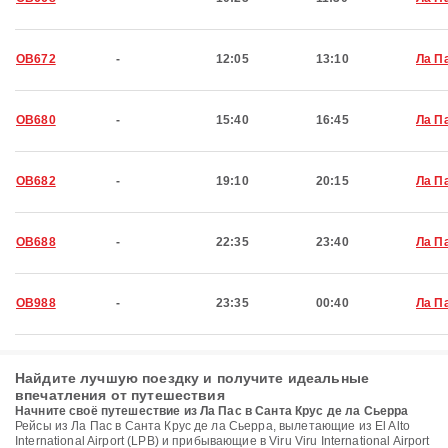
OB672
-
12:05
13:10
Ла П
OB680
-
15:40
16:45
Ла П
OB682
-
19:10
20:15
Ла П
OB688
-
22:35
23:40
Ла П
OB988
-
23:35
00:40
Ла П
Найдите лучшую поездку и получите идеальные
впечатления от путешествия
Начните своё путешествие из Ла Пас в Санта Крус де ла Сьерра
Рейсы из Ла Пас в Санта Крус де ла Сьерра, вылетающие из El Alto
International Airport (LPB) и прибывающие в Viru Viru International Airport