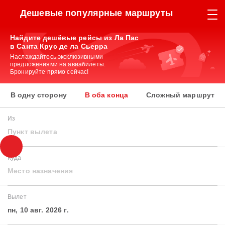
Дешевые популярные маршруты
Найдите дешёвые рейсы из Ла Пас
в Санта Крус де ла Сьерра
Наслаждайтесь эксклюзивными
предложениями на авиабилеты.
Бронируйте прямо сейчас!
В одну сторону
В оба конца
Сложный маршрут
Из
Пункт вылета
Куда
Место назначения
Вылет
пн, 10 авг. 2026 г.