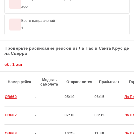
ago
Всего направлений
1
Проверьте расписание рейсов из Ла Пас в Санта Крус де
ла Сьерра
сб, 1 авг.
Модель
Номер рейса
Отправляется
Прибывает
Го
самолета
OB660
-
05:10
06:15
Ла П
OB662
-
07:30
08:35
Ла П
OB668
-
10:25
11:30
Ла П