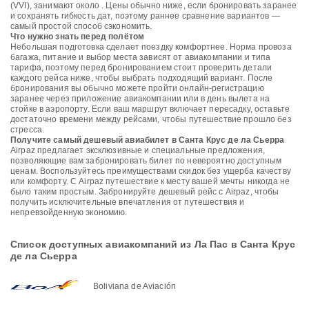
(VVI), занимают около . Цены обычно ниже, если бронировать заранее
и сохранять гибкость дат, поэтому раннее сравнение вариантов —
самый простой способ сэкономить.
Что нужно знать перед полётом
Небольшая подготовка сделает поездку комфортнее. Норма провоза
багажа, питание и выбор места зависят от авиакомпании и типа
тарифа, поэтому перед бронированием стоит проверить детали
каждого рейса ниже, чтобы выбрать подходящий вариант. После
бронирования вы обычно можете пройти онлайн-регистрацию
заранее через приложение авиакомпании или в день вылета на
стойке в аэропорту. Если ваш маршрут включает пересадку, оставьте
достаточно времени между рейсами, чтобы путешествие прошло без
стресса.
Получите самый дешевый авиабилет в Санта Крус де ла Сьерра
Airpaz предлагает эксклюзивные и специальные предложения,
позволяющие вам забронировать билет по невероятно доступным
ценам. Воспользуйтесь преимуществами скидок без ущерба качеству
или комфорту. С Airpaz путешествие к месту вашей мечты никогда не
было таким простым. Забронируйте дешевый рейс с Airpaz, чтобы
получить исключительные впечатления от путешествия и
непревзойденную экономию.
Список доступных авиакомпаний из Ла Пас в Санта Крус
де ла Сьерра
Boliviana de Aviación