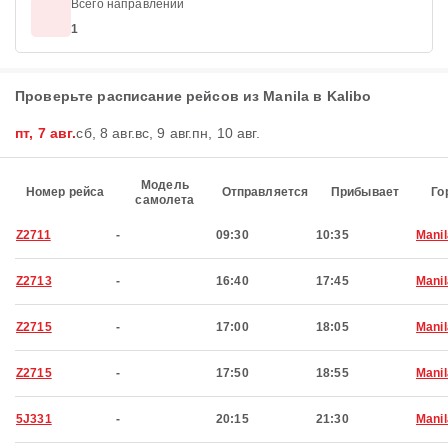
Всего направлений
1
Проверьте расписание рейсов из Manila в Kalibo
пт, 7 авг.
сб, 8 авг.
вс, 9 авг.
пн, 10 авг.
Модель
Номер рейса
Отправляется
Прибывает
Го
самолета
Z2711
-
09:30
10:35
Manil
Z2713
-
16:40
17:45
Manil
Z2715
-
17:00
18:05
Manil
Z2715
-
17:50
18:55
Manil
5J331
-
20:15
21:30
Manil