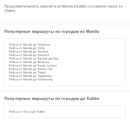
Продолжительность перелёта из Manila в Kalibo составляет около 1ч
15мин.
Популярные маршруты по городам из Manila
Рейсы от Manila до Tacloban
Рейсы от Manila до Себу
Рейсы от Manila до Илоило
Рейсы от Manila до Bacolod
Рейсы от Manila до Кагаян-де-Оро
Рейсы от Manila до Boracay
Рейсы от Manila до Kuala Lumpur
Рейсы от Manila до Davao City
Рейсы от Manila до Taipei
Рейсы от Manila до Tagbilaran
Рейсы от Manila до Kaohsiung
Популярные маршруты по городам до Kalibo
Рейсы от Seoul до Kalibo