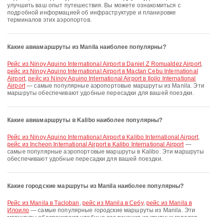
улучшить ваш опыт путешествия. Вы можете ознакомиться с
подробной информацией об инфраструктуре и планировке
терминалов этих аэропортов.
Какие авиамаршруты из Manila наиболее популярны?
рейс из Ninoy Aquino International Airport в Daniel Z Romualdez Airport
,
рейс из Ninoy Aquino International Airport в Mactan Cebu International
Airport
,
рейс из Ninoy Aquino International Airport в Iloilo International
Airport
— самые популярные аэропортовые маршруты из Manila. Эти
маршруты обеспечивают удобные пересадки для вашей поездки.
Какие авиамаршруты в Kalibo наиболее популярны?
рейс из Ninoy Aquino International Airport в Kalibo International Airport
,
рейс из Incheon International Airport в Kalibo International Airport
—
самые популярные аэропортовые маршруты в Kalibo. Эти маршруты
обеспечивают удобные пересадки для вашей поездки.
Какие городские маршруты из Manila наиболее популярны?
рейс из Manila в Tacloban
,
рейс из Manila в Себу
,
рейс из Manila в
Илоило
— самые популярные городские маршруты из Manila. Эти