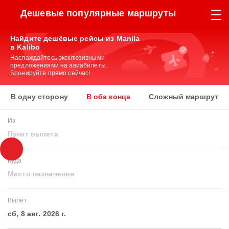
Дешевые популярные маршруты
Найдите дешёвые рейсы из Manila
в Kalibo
Наслаждайтесь эксклюзивными
предложениями на авиабилеты.
Бронируйте прямо сейчас!
В одну сторону
В оба конца
Сложный маршрут
Из
Пункт вылета
Куда
Место назначения
Вылет
сб, 8 авг. 2026 г.