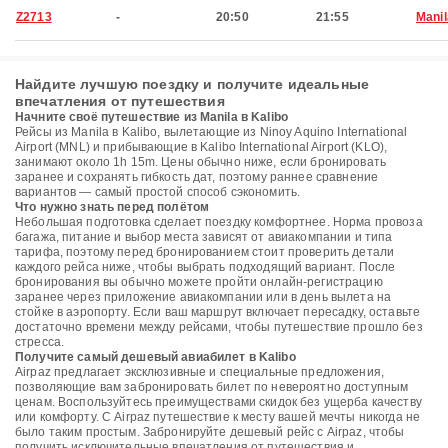
Z2713
-
20:50
21:55
Manil
Найдите лучшую поездку и получите идеальные
впечатления от путешествия
Начните своё путешествие из Manila в Kalibo
Рейсы из Manila в Kalibo, вылетающие из Ninoy Aquino International
Airport (MNL) и прибывающие в Kalibo International Airport (KLO),
занимают около 1h 15m. Цены обычно ниже, если бронировать
заранее и сохранять гибкость дат, поэтому раннее сравнение
вариантов — самый простой способ сэкономить.
Что нужно знать перед полётом
Небольшая подготовка сделает поездку комфортнее. Норма провоза
багажа, питание и выбор места зависят от авиакомпании и типа
тарифа, поэтому перед бронированием стоит проверить детали
каждого рейса ниже, чтобы выбрать подходящий вариант. После
бронирования вы обычно можете пройти онлайн-регистрацию
заранее через приложение авиакомпании или в день вылета на
стойке в аэропорту. Если ваш маршрут включает пересадку, оставьте
достаточно времени между рейсами, чтобы путешествие прошло без
стресса.
Получите самый дешевый авиабилет в Kalibo
Airpaz предлагает эксклюзивные и специальные предложения,
позволяющие вам забронировать билет по невероятно доступным
ценам. Воспользуйтесь преимуществами скидок без ущерба качеству
или комфорту. С Airpaz путешествие к месту вашей мечты никогда не
было таким простым. Забронируйте дешевый рейс с Airpaz, чтобы
получить исключительные впечатления от путешествия и