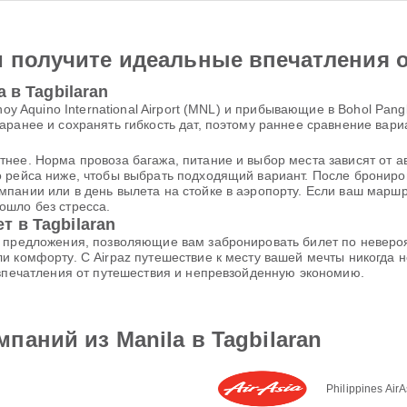
и получите идеальные впечатления 
 в Tagbilaran
oy Aquino International Airport (MNL) и прибывающие в Bohol Pangl
аранее и сохранять гибкость дат, поэтому раннее сравнение вар
нее. Норма провоза багажа, питание и выбор места зависят от а
о рейса ниже, чтобы выбрать подходящий вариант. После бронир
пании или в день вылета на стойке в аэропорту. Если ваш маршру
ошло без стресса.
 в Tagbilaran
е предложения, позволяющие вам забронировать билет по неверо
и комфорту. С Airpaz путешествие к месту вашей мечты никогда
 впечатления от путешествия и непревзойденную экономию.
паний из Manila в Tagbilaran
Philippines AirA