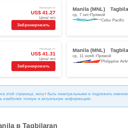
Начиная от
Manila (MNL)
Tagbil
US$ 41.27
ср, 7 окт.
Прямой
Цена/ чел
Cebu Pacific
Забронировать
Начиная от
Manila (MNL)
Tagbil
US$ 41.31
ср, 11 нояб.
Прямой
Цена/ чел
Philippine Airl
Забронировать
 на этой странице, могут быть неактуальными и подлежать измен
ь наиболее точную и актуальную информацию.
ila в Tagbilaran