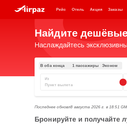
Рейс
Отель
Акция
Заказы
Найдите дешёвые 
Наслаждайтесь эксклюзивны
В оба конца
1 пассажиры
Эконом
Из
Последнее обновл
8 августа 2026 г. в 18:51 G
Бронируйте и получайте л