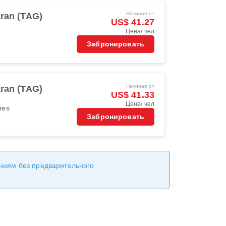
Начиная от
aran (TAG)
US$ 41.27
Цена/ чел
Забронировать
Начиная от
aran (TAG)
US$ 41.33
Цена/ чел
ines
Забронировать
ениям без предварительного