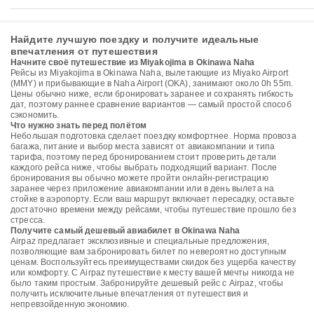
Найдите лучшую поездку и получите идеальные
впечатления от путешествия
Начните своё путешествие из Miyakojima в Okinawa Naha
Рейсы из Miyakojima в Okinawa Naha, вылетающие из Miyako Airport
(MMY) и прибывающие в Naha Airport (OKA), занимают около 0h 55m.
Цены обычно ниже, если бронировать заранее и сохранять гибкость
дат, поэтому раннее сравнение вариантов — самый простой способ
сэкономить.
Что нужно знать перед полётом
Небольшая подготовка сделает поездку комфортнее. Норма провоза
багажа, питание и выбор места зависят от авиакомпании и типа
тарифа, поэтому перед бронированием стоит проверить детали
каждого рейса ниже, чтобы выбрать подходящий вариант. После
бронирования вы обычно можете пройти онлайн-регистрацию
заранее через приложение авиакомпании или в день вылета на
стойке в аэропорту. Если ваш маршрут включает пересадку, оставьте
достаточно времени между рейсами, чтобы путешествие прошло без
стресса.
Получите самый дешевый авиабилет в Okinawa Naha
Airpaz предлагает эксклюзивные и специальные предложения,
позволяющие вам забронировать билет по невероятно доступным
ценам. Воспользуйтесь преимуществами скидок без ущерба качеству
или комфорту. С Airpaz путешествие к месту вашей мечты никогда не
было таким простым. Забронируйте дешевый рейс с Airpaz, чтобы
получить исключительные впечатления от путешествия и
непревзойденную экономию.