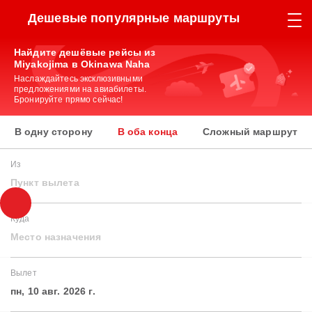
Дешевые популярные маршруты
Найдите дешёвые рейсы из
Miyakojima в Okinawa Naha
Наслаждайтесь эксклюзивными
предложениями на авиабилеты.
Бронируйте прямо сейчас!
В одну сторону
В оба конца
Сложный маршрут
Из
Пункт вылета
Куда
Место назначения
Вылет
пн, 10 авг. 2026 г.