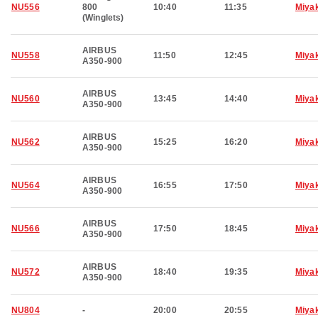
NU556
800
10:40
11:35
Miya
(Winglets)
AIRBUS
NU558
11:50
12:45
Miya
A350-900
AIRBUS
NU560
13:45
14:40
Miya
A350-900
AIRBUS
NU562
15:25
16:20
Miya
A350-900
AIRBUS
NU564
16:55
17:50
Miya
A350-900
AIRBUS
NU566
17:50
18:45
Miya
A350-900
AIRBUS
NU572
18:40
19:35
Miya
A350-900
NU804
-
20:00
20:55
Miya