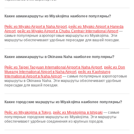
Какие авиамаршруты из Miyakojima наиболее популярны?
рейс из Miyako Airport в Naha Airport
,
рейс из Miyako Airport в Haneda
Airport
,
рейс из Miyako Airport в Chubu Centrair International Airport
—
самые популярные аэропортовые маршруты из Miyakojima. Эти
маршруты обеспечивают удобные пересадки для вашей поездки.
Какие авиамаршруты в Okinawa Naha наиболее популярны?
рейс из Taipei Taoyuan International Airport в Naha Airport
,
рейс из Don
Mueang International Airport в Naha Airport
,
рейс из Kaohsiung
International Airport в Naha Airport
— самые популярные аэропортовые
маршруты в Okinawa Naha. Эти маршруты обеспечивают удобные
пересадки для вашей поездки.
Какие городские маршруты из Miyakojima наиболее популярны?
рейс из Miyakojima в Tokyo
,
рейс из Miyakojima в Ishigaki
— самые
популярные городские маршруты из Miyakojima. Эти маршруты
обеспечивают удобные соединения из крупных городов.