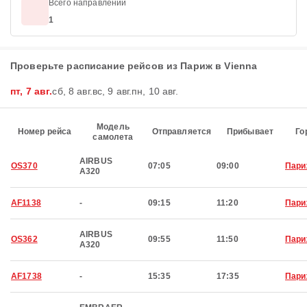
Всего направлений
1
Проверьте расписание рейсов из Париж в Vienna
пт, 7 авг.
сб, 8 авг.
вс, 9 авг.
пн, 10 авг.
Модель
Номер рейса
Отправляется
Прибывает
Го
самолета
AIRBUS
OS370
07:05
09:00
Пари
A320
AF1138
-
09:15
11:20
Пари
AIRBUS
OS362
09:55
11:50
Пари
A320
AF1738
-
15:35
17:35
Пари