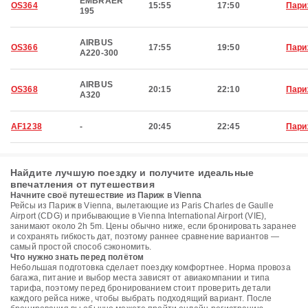
EMBRAER
OS364
15:55
17:50
Пари
195
AIRBUS
OS366
17:55
19:50
Пари
A220-300
AIRBUS
OS368
20:15
22:10
Пари
A320
AF1238
-
20:45
22:45
Пари
Найдите лучшую поездку и получите идеальные
впечатления от путешествия
Начните своё путешествие из Париж в Vienna
Рейсы из Париж в Vienna, вылетающие из Paris Charles de Gaulle
Airport (CDG) и прибывающие в Vienna International Airport (VIE),
занимают около 2h 5m. Цены обычно ниже, если бронировать заранее
и сохранять гибкость дат, поэтому раннее сравнение вариантов —
самый простой способ сэкономить.
Что нужно знать перед полётом
Небольшая подготовка сделает поездку комфортнее. Норма провоза
багажа, питание и выбор места зависят от авиакомпании и типа
тарифа, поэтому перед бронированием стоит проверить детали
каждого рейса ниже, чтобы выбрать подходящий вариант. После