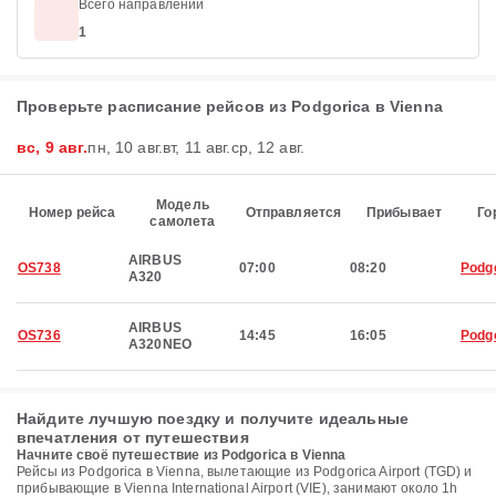
Всего направлений
1
Проверьте расписание рейсов из Podgorica в Vienna
вс, 9 авг.
пн, 10 авг.
вт, 11 авг.
ср, 12 авг.
Модель
Номер рейса
Отправляется
Прибывает
Го
самолета
AIRBUS
OS738
07:00
08:20
Podg
A320
AIRBUS
OS736
14:45
16:05
Podg
A320NEO
Найдите лучшую поездку и получите идеальные
впечатления от путешествия
Начните своё путешествие из Podgorica в Vienna
Рейсы из Podgorica в Vienna, вылетающие из Podgorica Airport (TGD) и
прибывающие в Vienna International Airport (VIE), занимают около 1h