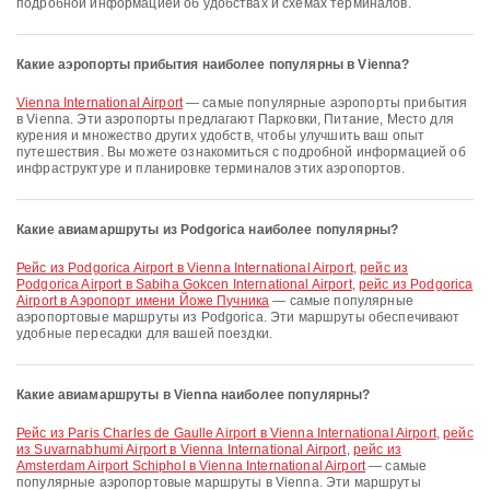
подробной информацией об удобствах и схемах терминалов.
Какие аэропорты прибытия наиболее популярны в Vienna?
Vienna International Airport
— самые популярные аэропорты прибытия
в Vienna. Эти аэропорты предлагают Парковки, Питание, Место для
курения и множество других удобств, чтобы улучшить ваш опыт
путешествия. Вы можете ознакомиться с подробной информацией об
инфраструктуре и планировке терминалов этих аэропортов.
Какие авиамаршруты из Podgorica наиболее популярны?
рейс из Podgorica Airport в Vienna International Airport
,
рейс из
Podgorica Airport в Sabiha Gokcen International Airport
,
рейс из Podgorica
Airport в Аэропорт имени Йоже Пучника
— самые популярные
аэропортовые маршруты из Podgorica. Эти маршруты обеспечивают
удобные пересадки для вашей поездки.
Какие авиамаршруты в Vienna наиболее популярны?
рейс из Paris Charles de Gaulle Airport в Vienna International Airport
,
рейс
из Suvarnabhumi Airport в Vienna International Airport
,
рейс из
Amsterdam Airport Schiphol в Vienna International Airport
— самые
популярные аэропортовые маршруты в Vienna. Эти маршруты