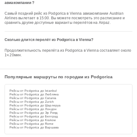
авиакомпании ?
Самый поздний рейс из Podgorica в Vienna авиакомпании Austrian
Airlines вылетает в 15:00. Вы можете посмотреть это расписание и
сравнить другие доступные варианты перелётов на Airpaz.
Сколько длится перелёт из Podgorica в Vienna?
Продолжительность перелёта из Podgorica в Vienna составляет около
1ч 20мин.
Популярные маршруты по городам из Podgorica
Рейсы от Podgorica до Istanbul
Рейсы от Podgorica до Любляна
Рейсы от Podgorica до Catania
Рейсы от Podgorica до Zurich
Рейсы от Podgorica до Шарлеруа
Рейсы от Podgorica до Лондон
Рейсы от Podgorica до Эр Рияд
Рейсы от Podgorica до Белград
Рейсы от Podgorica до Krakow
Рейсы от Podgorica до Rome
Рейсы от Podgorica до Варшава