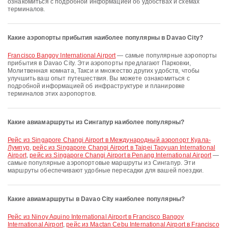
ознакомиться с подробной информацией об удобствах и схемах
терминалов.
Какие аэропорты прибытия наиболее популярны в Davao City?
Francisco Bangoy International Airport
— самые популярные аэропорты
прибытия в Davao City. Эти аэропорты предлагают Парковки,
Молитвенная комната, Такси и множество других удобств, чтобы
улучшить ваш опыт путешествия. Вы можете ознакомиться с
подробной информацией об инфраструктуре и планировке
терминалов этих аэропортов.
Какие авиамаршруты из Сингапур наиболее популярны?
рейс из Singapore Changi Airport в Международный аэропорт Куала-
Лумпур
,
рейс из Singapore Changi Airport в Taipei Taoyuan International
Airport
,
рейс из Singapore Changi Airport в Penang International Airport
—
самые популярные аэропортовые маршруты из Сингапур. Эти
маршруты обеспечивают удобные пересадки для вашей поездки.
Какие авиамаршруты в Davao City наиболее популярны?
рейс из Ninoy Aquino International Airport в Francisco Bangoy
International Airport
,
рейс из Mactan Cebu International Airport в Francisco