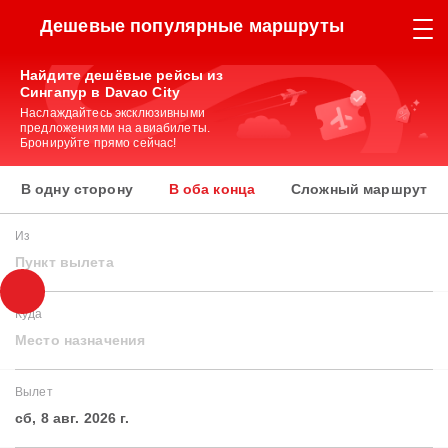
Дешевые популярные маршруты
Найдите дешёвые рейсы из
Сингапур в Davao City
Наслаждайтесь эксклюзивными
предложениями на авиабилеты.
Бронируйте прямо сейчас!
В одну сторону
В оба конца
Сложный маршрут
Из
Пункт вылета
Куда
Место назначения
Вылет
сб, 8 авг. 2026 г.