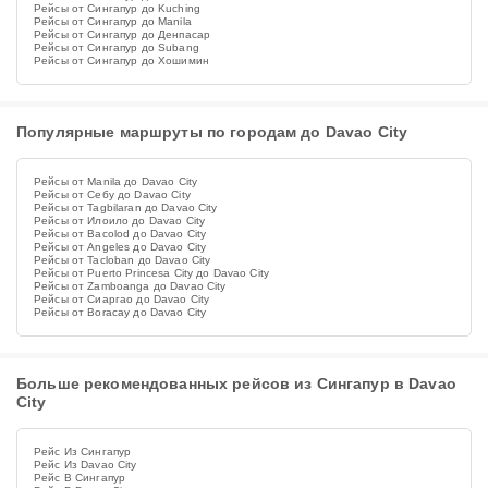
Рейсы от Сингапур до Kuching
Рейсы от Сингапур до Manila
Рейсы от Сингапур до Денпасар
Рейсы от Сингапур до Subang
Рейсы от Сингапур до Хошимин
Популярные маршруты по городам до Davao City
Рейсы от Manila до Davao City
Рейсы от Себу до Davao City
Рейсы от Tagbilaran до Davao City
Рейсы от Илоило до Davao City
Рейсы от Bacolod до Davao City
Рейсы от Angeles до Davao City
Рейсы от Tacloban до Davao City
Рейсы от Puerto Princesa City до Davao City
Рейсы от Zamboanga до Davao City
Рейсы от Сиаргао до Davao City
Рейсы от Boracay до Davao City
Больше рекомендованных рейсов из Сингапур в Davao
City
Рейс Из Сингапур
Рейс Из Davao City
Рейс В Сингапур