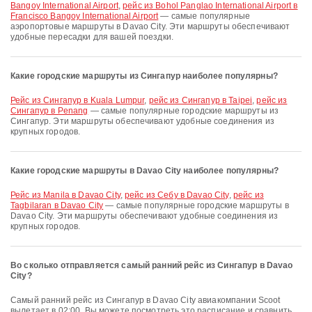
Bangoy International Airport
,
рейс из Bohol Panglao International Airport в
Francisco Bangoy International Airport
— самые популярные
аэропортовые маршруты в Davao City. Эти маршруты обеспечивают
удобные пересадки для вашей поездки.
Какие городские маршруты из Сингапур наиболее популярны?
рейс из Сингапур в Kuala Lumpur
,
рейс из Сингапур в Taipei
,
рейс из
Сингапур в Penang
— самые популярные городские маршруты из
Сингапур. Эти маршруты обеспечивают удобные соединения из
крупных городов.
Какие городские маршруты в Davao City наиболее популярны?
рейс из Manila в Davao City
,
рейс из Себу в Davao City
,
рейс из
Tagbilaran в Davao City
— самые популярные городские маршруты в
Davao City. Эти маршруты обеспечивают удобные соединения из
крупных городов.
Во сколько отправляется самый ранний рейс из Сингапур в Davao
City?
Самый ранний рейс из Сингапур в Davao City авиакомпании Scoot
вылетает в 02:00. Вы можете посмотреть это расписание и сравнить