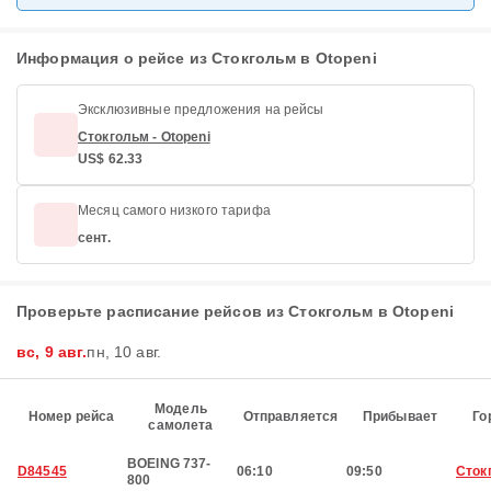
Информация о рейсе из Стокгольм в Otopeni
Эксклюзивные предложения на рейсы
Стокгольм - Otopeni
US$ 62.33
Месяц самого низкого тарифа
сент.
Проверьте расписание рейсов из Стокгольм в Otopeni
вс, 9 авг.
пн, 10 авг.
Модель
Номер рейса
Отправляется
Прибывает
Го
самолета
BOEING 737-
D84545
06:10
09:50
Сток
800