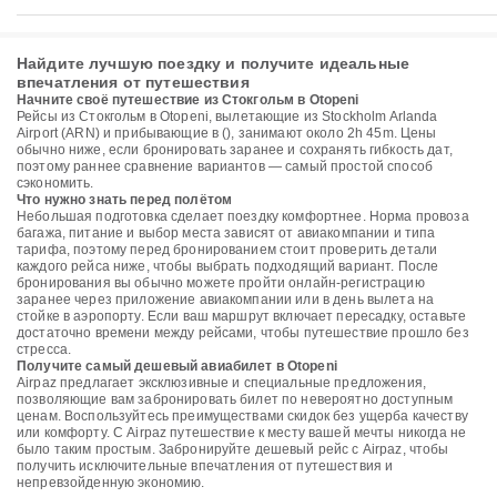
Найдите лучшую поездку и получите идеальные
впечатления от путешествия
Начните своё путешествие из Стокгольм в Otopeni
Рейсы из Стокгольм в Otopeni, вылетающие из Stockholm Arlanda
Airport (ARN) и прибывающие в (), занимают около 2h 45m. Цены
обычно ниже, если бронировать заранее и сохранять гибкость дат,
поэтому раннее сравнение вариантов — самый простой способ
сэкономить.
Что нужно знать перед полётом
Небольшая подготовка сделает поездку комфортнее. Норма провоза
багажа, питание и выбор места зависят от авиакомпании и типа
тарифа, поэтому перед бронированием стоит проверить детали
каждого рейса ниже, чтобы выбрать подходящий вариант. После
бронирования вы обычно можете пройти онлайн-регистрацию
заранее через приложение авиакомпании или в день вылета на
стойке в аэропорту. Если ваш маршрут включает пересадку, оставьте
достаточно времени между рейсами, чтобы путешествие прошло без
стресса.
Получите самый дешевый авиабилет в Otopeni
Airpaz предлагает эксклюзивные и специальные предложения,
позволяющие вам забронировать билет по невероятно доступным
ценам. Воспользуйтесь преимуществами скидок без ущерба качеству
или комфорту. С Airpaz путешествие к месту вашей мечты никогда не
было таким простым. Забронируйте дешевый рейс с Airpaz, чтобы
получить исключительные впечатления от путешествия и
непревзойденную экономию.