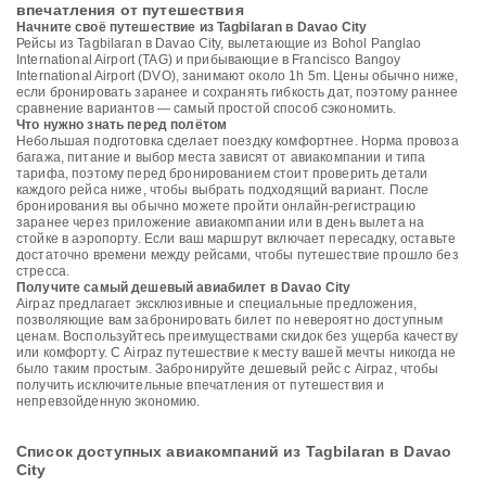
впечатления от путешествия
Начните своё путешествие из Tagbilaran в Davao City
Рейсы из Tagbilaran в Davao City, вылетающие из Bohol Panglao
International Airport (TAG) и прибывающие в Francisco Bangoy
International Airport (DVO), занимают около 1h 5m. Цены обычно ниже,
если бронировать заранее и сохранять гибкость дат, поэтому раннее
сравнение вариантов — самый простой способ сэкономить.
Что нужно знать перед полётом
Небольшая подготовка сделает поездку комфортнее. Норма провоза
багажа, питание и выбор места зависят от авиакомпании и типа
тарифа, поэтому перед бронированием стоит проверить детали
каждого рейса ниже, чтобы выбрать подходящий вариант. После
бронирования вы обычно можете пройти онлайн-регистрацию
заранее через приложение авиакомпании или в день вылета на
стойке в аэропорту. Если ваш маршрут включает пересадку, оставьте
достаточно времени между рейсами, чтобы путешествие прошло без
стресса.
Получите самый дешевый авиабилет в Davao City
Airpaz предлагает эксклюзивные и специальные предложения,
позволяющие вам забронировать билет по невероятно доступным
ценам. Воспользуйтесь преимуществами скидок без ущерба качеству
или комфорту. С Airpaz путешествие к месту вашей мечты никогда не
было таким простым. Забронируйте дешевый рейс с Airpaz, чтобы
получить исключительные впечатления от путешествия и
непревзойденную экономию.
Список доступных авиакомпаний из Tagbilaran в Davao
City