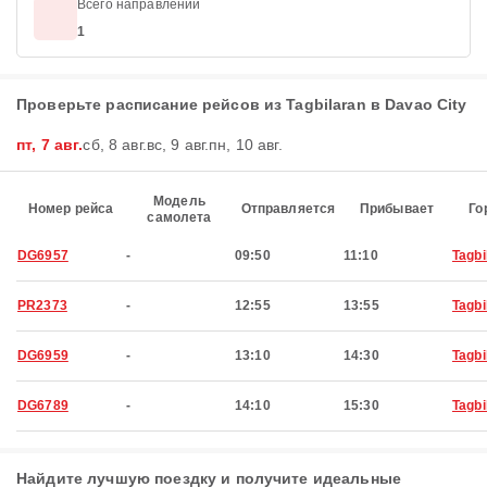
Всего направлений
1
Проверьте расписание рейсов из Tagbilaran в Davao City
пт, 7 авг.
сб, 8 авг.
вс, 9 авг.
пн, 10 авг.
Модель
Номер рейса
Отправляется
Прибывает
Го
самолета
DG6957
-
09:50
11:10
Tagbi
PR2373
-
12:55
13:55
Tagbi
DG6959
-
13:10
14:30
Tagbi
DG6789
-
14:10
15:30
Tagbi
Найдите лучшую поездку и получите идеальные