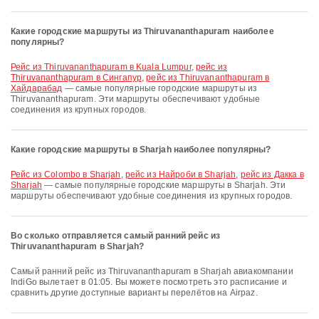
Какие городские маршруты из Thiruvananthapuram наиболее
популярны?
рейс из Thiruvananthapuram в Kuala Lumpur
,
рейс из
Thiruvananthapuram в Сингапур
,
рейс из Thiruvananthapuram в
Хайдарабад
— самые популярные городские маршруты из
Thiruvananthapuram. Эти маршруты обеспечивают удобные
соединения из крупных городов.
Какие городские маршруты в Sharjah наиболее популярны?
рейс из Colombo в Sharjah
,
рейс из Найроби в Sharjah
,
рейс из Дакка в
Sharjah
— самые популярные городские маршруты в Sharjah. Эти
маршруты обеспечивают удобные соединения из крупных городов.
Во сколько отправляется самый ранний рейс из
Thiruvananthapuram в Sharjah?
Самый ранний рейс из Thiruvananthapuram в Sharjah авиакомпании
IndiGo вылетает в 01:05. Вы можете посмотреть это расписание и
сравнить другие доступные варианты перелётов на Airpaz.