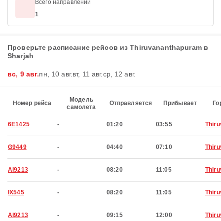
Всего направлений
1
Проверьте расписание рейсов из Thiruvananthapuram в
Sharjah
вс, 9 авг.
пн, 10 авг.
вт, 11 авг.
ср, 12 авг.
Модель
Номер рейса
Отправляется
Прибывает
Го
самолета
6E1425
-
01:20
03:55
Thir
G9449
-
04:40
07:10
Thir
AI9213
-
08:20
11:05
Thir
IX545
-
08:20
11:05
Thir
AI9213
-
09:15
12:00
Thir