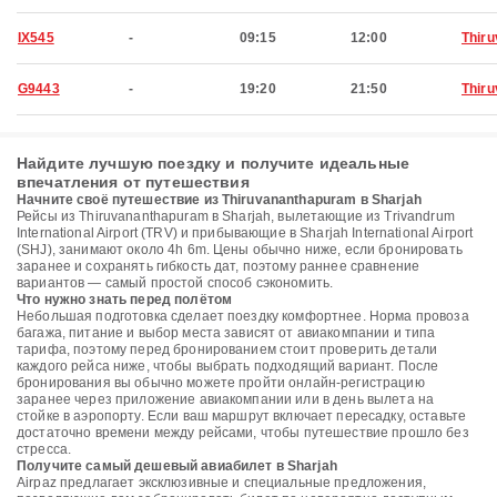
IX545
-
09:15
12:00
Thir
G9443
-
19:20
21:50
Thir
Найдите лучшую поездку и получите идеальные
впечатления от путешествия
Начните своё путешествие из Thiruvananthapuram в Sharjah
Рейсы из Thiruvananthapuram в Sharjah, вылетающие из Trivandrum
International Airport (TRV) и прибывающие в Sharjah International Airport
(SHJ), занимают около 4h 6m. Цены обычно ниже, если бронировать
заранее и сохранять гибкость дат, поэтому раннее сравнение
вариантов — самый простой способ сэкономить.
Что нужно знать перед полётом
Небольшая подготовка сделает поездку комфортнее. Норма провоза
багажа, питание и выбор места зависят от авиакомпании и типа
тарифа, поэтому перед бронированием стоит проверить детали
каждого рейса ниже, чтобы выбрать подходящий вариант. После
бронирования вы обычно можете пройти онлайн-регистрацию
заранее через приложение авиакомпании или в день вылета на
стойке в аэропорту. Если ваш маршрут включает пересадку, оставьте
достаточно времени между рейсами, чтобы путешествие прошло без
стресса.
Получите самый дешевый авиабилет в Sharjah
Airpaz предлагает эксклюзивные и специальные предложения,