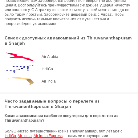
позволяющие вам забронировать билет по невероятно доступным
ценам. Воспользуйтесь преимуществами скидок без ущерба качеству
или комфорту. С Airpaz путешествие к месту вашей мечты никогда не
было таким простым. Забронируйте дешевый рейс с Airpaz, чтобы
получить исключительные впечатления от путешествия и
непревзойденную экономию.
Список доступных авиакомпаний из Thiruvananthapuram
в Sharjah
Air Arabia
IndiGo
Air India
Часто задаваемые вопросы о перелете из
Thiruvananthapuram в Sharjah
Какие авиакомпании наиболее популярны для перелетов из
Thiruvananthapuram?
Большинство путешественников из Thiruvananthapuram летают с
IndiGo
,
Air India
,
Air India Express
— самыми популярными