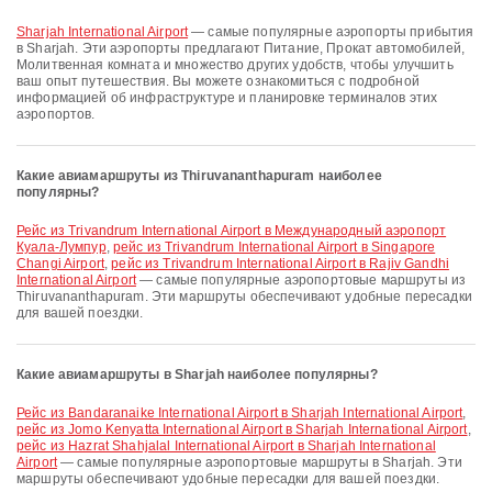
Sharjah International Airport
— самые популярные аэропорты прибытия
в Sharjah. Эти аэропорты предлагают Питание, Прокат автомобилей,
Молитвенная комната и множество других удобств, чтобы улучшить
ваш опыт путешествия. Вы можете ознакомиться с подробной
информацией об инфраструктуре и планировке терминалов этих
аэропортов.
Какие авиамаршруты из Thiruvananthapuram наиболее
популярны?
рейс из Trivandrum International Airport в Международный аэропорт
Куала-Лумпур
,
рейс из Trivandrum International Airport в Singapore
Changi Airport
,
рейс из Trivandrum International Airport в Rajiv Gandhi
International Airport
— самые популярные аэропортовые маршруты из
Thiruvananthapuram. Эти маршруты обеспечивают удобные пересадки
для вашей поездки.
Какие авиамаршруты в Sharjah наиболее популярны?
рейс из Bandaranaike International Airport в Sharjah International Airport
,
рейс из Jomo Kenyatta International Airport в Sharjah International Airport
,
рейс из Hazrat Shahjalal International Airport в Sharjah International
Airport
— самые популярные аэропортовые маршруты в Sharjah. Эти
маршруты обеспечивают удобные пересадки для вашей поездки.