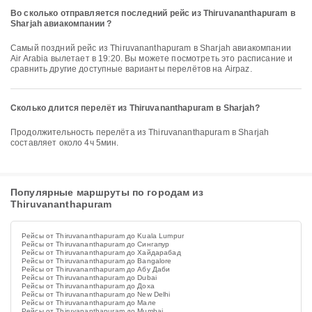
Во сколько отправляется последний рейс из Thiruvananthapuram в
Sharjah авиакомпании ?
Самый поздний рейс из Thiruvananthapuram в Sharjah авиакомпании
Air Arabia вылетает в 19:20. Вы можете посмотреть это расписание и
сравнить другие доступные варианты перелётов на Airpaz.
Сколько длится перелёт из Thiruvananthapuram в Sharjah?
Продолжительность перелёта из Thiruvananthapuram в Sharjah
составляет около 4ч 5мин.
Популярные маршруты по городам из
Thiruvananthapuram
Рейсы от Thiruvananthapuram до Kuala Lumpur
Рейсы от Thiruvananthapuram до Сингапур
Рейсы от Thiruvananthapuram до Хайдарабад
Рейсы от Thiruvananthapuram до Bangalore
Рейсы от Thiruvananthapuram до Абу Даби
Рейсы от Thiruvananthapuram до Dubai
Рейсы от Thiruvananthapuram до Доха
Рейсы от Thiruvananthapuram до New Delhi
Рейсы от Thiruvananthapuram до Мале
Рейсы от Thiruvananthapuram до Mumbai