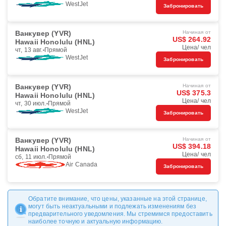
WestJet
Забронировать
Ванкувер (YVR)
Начиная от
US$ 264.92
Hawaii Honolulu (HNL)
Цена/ чел
чт, 13 авг.
Прямой
WestJet
Забронировать
Ванкувер (YVR)
Начиная от
US$ 375.3
Hawaii Honolulu (HNL)
Цена/ чел
чт, 30 июл.
Прямой
WestJet
Забронировать
Ванкувер (YVR)
Начиная от
US$ 394.18
Hawaii Honolulu (HNL)
Цена/ чел
сб, 11 июл.
Прямой
Air Canada
Забронировать
Обратите внимание, что цены, указанные на этой странице,
могут быть неактуальными и подлежать изменениям без
предварительного уведомления. Мы стремимся предоставить
наиболее точную и актуальную информацию.