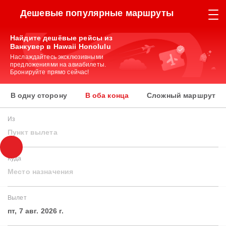
Дешевые популярные маршруты
Найдите дешёвые рейсы из
Ванкувер в Hawaii Honolulu
Наслаждайтесь эксклюзивными
предложениями на авиабилеты.
Бронируйте прямо сейчас!
В одну сторону
В оба конца
Сложный маршрут
Из
Пункт вылета
Куда
Место назначения
Вылет
пт, 7 авг. 2026 г.