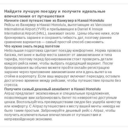
Найдите лучшую поездку и получите идеальные
впечатления от путешествия
Начните своё путешествие из Ванкувер в Hawaii Honolulu
Рейсы из Ванкувер в Hawaii Honolulu, вылетающие из Vancouver
International Airport (YVR) и прибывающие в Daniel K Inouye
International Airport (HNL), занимают около . Цены обычно ниже, если
бронировать заранее и сохранять гибкость дат, поэтому раннее
сравнение вариантов — самый простой способ сэкономить.
Что нужно знать перед полётом
Небольшая подготовка сделает поездку комфортнее. Норма провоза
багажа, питание и выбор места зависят от авиакомпании и типа
тарифа, поэтому перед бронированием стоит проверить детали
каждого рейса ниже, чтобы выбрать подходящий вариант. После
бронирования вы обычно можете пройти онлайн-регистрацию
заранее через приложение авиакомпании или в день вылета на
стойке в аэропорту. Если ваш маршрут включает пересадку, оставьте
достаточно времени между рейсами, чтобы путешествие прошло без
стресса.
Получите самый дешевый авиабилет в Hawaii Honolulu
Airpaz предлагает эксклюзивные и специальные предложения,
позволяющие вам забронировать билет по невероятно доступным
ценам. Воспользуйтесь преимуществами скидок без ущерба качеству
или комфорту. С Airpaz путешествие к месту вашей мечты никогда не
было таким простым. Забронируйте дешевый рейс с Airpaz, чтобы
получить исключительные впечатления от путешествия и
непревзойденную экономию.