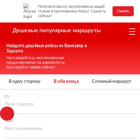
Получите массу эксклюзивных акций
только в приложении Airpaz. Скачать
Скачать
сейчас!
Дешевые популярные маршруты
Найдите дешёвые рейсы из Ванкувер в
Торонто
Наслаждайтесь эксклюзивными
предложениями на авиабилеты.
Бронируйте прямо сейчас!
В одну сторону
В оба конца
Сложный маршрут
Из
Пункт вылета
Куда
Место назначения