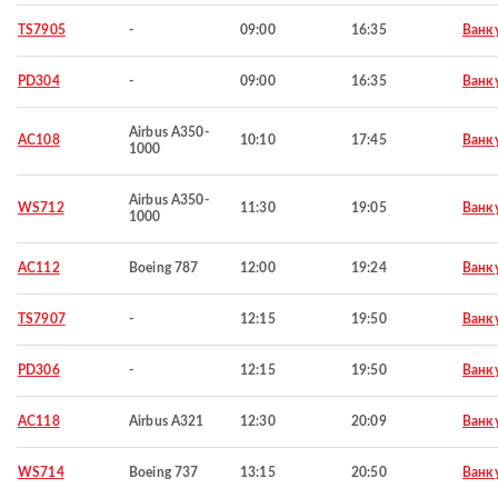
TS7905
-
09:00
16:35
Ванк
PD304
-
09:00
16:35
Ванк
Airbus A350-
AC108
10:10
17:45
Ванк
1000
Airbus A350-
WS712
11:30
19:05
Ванк
1000
AC112
Boeing 787
12:00
19:24
Ванк
TS7907
-
12:15
19:50
Ванк
PD306
-
12:15
19:50
Ванк
AC118
Airbus A321
12:30
20:09
Ванк
WS714
Boeing 737
13:15
20:50
Ванк