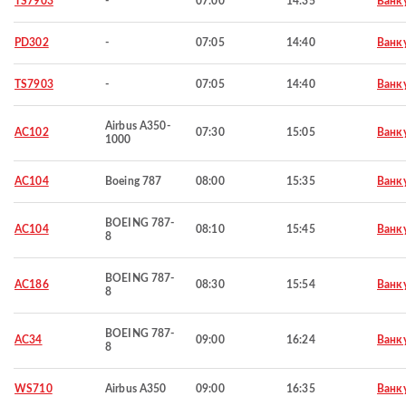
TS7903
-
07:00
14:35
Ванк
PD302
-
07:05
14:40
Ванк
TS7903
-
07:05
14:40
Ванк
Airbus A350-
AC102
07:30
15:05
Ванк
1000
AC104
Boeing 787
08:00
15:35
Ванк
BOEING 787-
AC104
08:10
15:45
Ванк
8
BOEING 787-
AC186
08:30
15:54
Ванк
8
BOEING 787-
AC34
09:00
16:24
Ванк
8
WS710
Airbus A350
09:00
16:35
Ванк