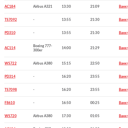
AC184
Airbus A321
13:30
21:09
Ванк
TS7092
-
13:55
21:30
Ванк
PD310
-
13:55
21:30
Ванк
Boeing 777-
AC114
14:00
21:29
Ванк
300er
WS722
Airbus A380
15:15
22:50
Ванк
PD314
-
16:20
23:55
Ванк
TS7098
-
16:20
23:55
Ванк
F8610
-
16:50
00:25
Ванк
WS720
Airbus A380
17:30
01:05
Ванк