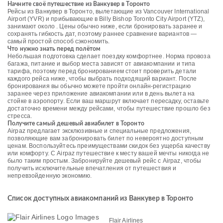
Начните своё путешествие из Ванкувер в Торонто
Рейсы из Ванкувер в Торонто, вылетающие из Vancouver International
Airport (YVR) и прибывающие в Billy Bishop Toronto City Airport (YTZ),
занимают около . Цены обычно ниже, если бронировать заранее и
сохранять гибкость дат, поэтому раннее сравнение вариантов —
самый простой способ сэкономить.
Что нужно знать перед полётом
Небольшая подготовка сделает поездку комфортнее. Норма провоза
багажа, питание и выбор места зависят от авиакомпании и типа
тарифа, поэтому перед бронированием стоит проверить детали
каждого рейса ниже, чтобы выбрать подходящий вариант. После
бронирования вы обычно можете пройти онлайн-регистрацию
заранее через приложение авиакомпании или в день вылета на
стойке в аэропорту. Если ваш маршрут включает пересадку, оставьте
достаточно времени между рейсами, чтобы путешествие прошло без
стресса.
Получите самый дешевый авиабилет в Торонто
Airpaz предлагает эксклюзивные и специальные предложения,
позволяющие вам забронировать билет по невероятно доступным
ценам. Воспользуйтесь преимуществами скидок без ущерба качеству
или комфорту. С Airpaz путешествие к месту вашей мечты никогда не
было таким простым. Забронируйте дешевый рейс с Airpaz, чтобы
получить исключительные впечатления от путешествия и
непревзойденную экономию.
Список доступных авиакомпаний из Ванкувер в Торонто
Flair Airlines