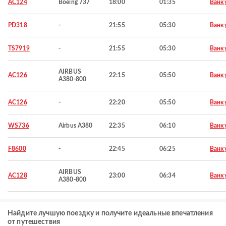
AC124
Boeing 737
18:00
01:35
Ванк
PD318
-
21:55
05:30
Ванк
TS7919
-
21:55
05:30
Ванк
AIRBUS
AC126
22:15
05:50
Ванк
A380-800
AC126
-
22:20
05:50
Ванк
WS736
Airbus A380
22:35
06:10
Ванк
F8600
-
22:45
06:25
Ванк
AIRBUS
AC128
23:00
06:34
Ванк
A380-800
Найдите лучшую поездку и получите идеальные впечатления
от путешествия