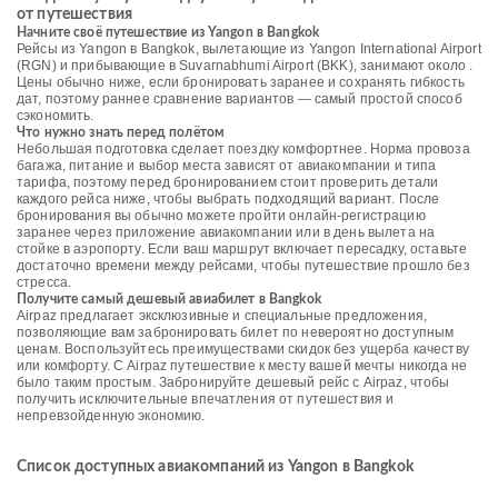
от путешествия
Начните своё путешествие из Yangon в Bangkok
Рейсы из Yangon в Bangkok, вылетающие из Yangon International Airport
(RGN) и прибывающие в Suvarnabhumi Airport (BKK), занимают около .
Цены обычно ниже, если бронировать заранее и сохранять гибкость
дат, поэтому раннее сравнение вариантов — самый простой способ
сэкономить.
Что нужно знать перед полётом
Небольшая подготовка сделает поездку комфортнее. Норма провоза
багажа, питание и выбор места зависят от авиакомпании и типа
тарифа, поэтому перед бронированием стоит проверить детали
каждого рейса ниже, чтобы выбрать подходящий вариант. После
бронирования вы обычно можете пройти онлайн-регистрацию
заранее через приложение авиакомпании или в день вылета на
стойке в аэропорту. Если ваш маршрут включает пересадку, оставьте
достаточно времени между рейсами, чтобы путешествие прошло без
стресса.
Получите самый дешевый авиабилет в Bangkok
Airpaz предлагает эксклюзивные и специальные предложения,
позволяющие вам забронировать билет по невероятно доступным
ценам. Воспользуйтесь преимуществами скидок без ущерба качеству
или комфорту. С Airpaz путешествие к месту вашей мечты никогда не
было таким простым. Забронируйте дешевый рейс с Airpaz, чтобы
получить исключительные впечатления от путешествия и
непревзойденную экономию.
Список доступных авиакомпаний из Yangon в Bangkok