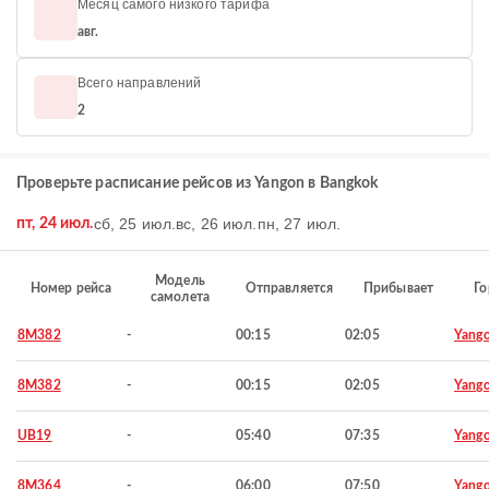
Месяц самого низкого тарифа
авг.
Всего направлений
2
Проверьте расписание рейсов из Yangon в Bangkok
сб, 25 июл.
вс, 26 июл.
пн, 27 июл.
пт, 24 июл.
Модель
Номер рейса
Отправляется
Прибывает
Го
самолета
8M382
-
00:15
02:05
Yang
8M382
-
00:15
02:05
Yang
UB19
-
05:40
07:35
Yang
8M364
-
06:00
07:50
Yang