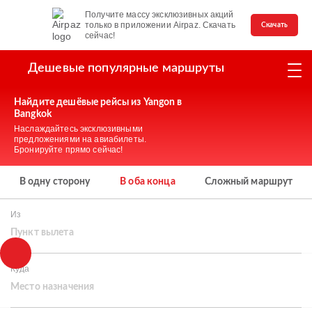
Получите массу эксклюзивных акций
только в приложении Airpaz. Скачать
Скачать
сейчас!
Дешевые популярные маршруты
Найдите дешёвые рейсы из Yangon в
Bangkok
Наслаждайтесь эксклюзивными
предложениями на авиабилеты.
Бронируйте прямо сейчас!
В одну сторону
В оба конца
Сложный маршрут
Из
Пункт вылета
Куда
Место назначения