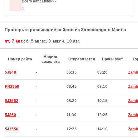
Всего направлений
1
Проверьте расписание рейсов из Zamboanga в Manila
пт, 7 авг.
сб, 8 авг.
вс, 9 авг.
пн, 10 авг.
Модель
Номер рейса
Отправляется
Прибывает
Го
самолета
5J848
-
06:35
08:20
Zamb
PR2950
-
06:45
08:10
Zamb
5J3552
-
08:20
10:15
Zamb
5J860
-
11:30
13:25
Zamb
5J3556
-
12:25
14:10
Zamb