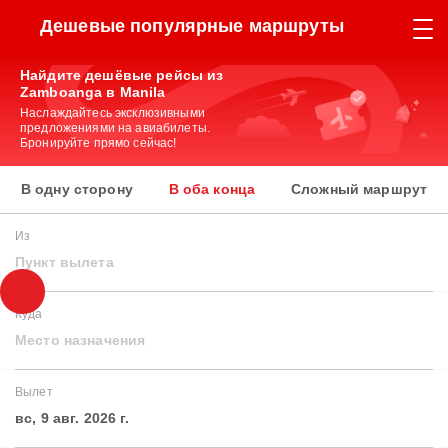
Дешевые популярные маршруты
Найдите дешёвые рейсы из
Zamboanga в Manila
Наслаждайтесь эксклюзивными
предложениями на авиабилеты.
Бронируйте прямо сейчас!
В одну сторону
В оба конца
Сложный маршрут
Из
Пункт вылета
Куда
Место назначения
Вылет
вс, 9 авг. 2026 г.