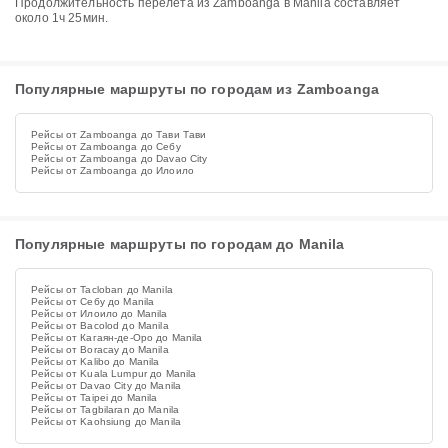
Продолжительность перелёта из Zamboanga в Manila составляет
около 1ч 25мин.
Популярные маршруты по городам из Zamboanga
Рейсы от Zamboanga до Тави Тави
Рейсы от Zamboanga до Себу
Рейсы от Zamboanga до Davao City
Рейсы от Zamboanga до Илоило
Популярные маршруты по городам до Manila
Рейсы от Tacloban до Manila
Рейсы от Себу до Manila
Рейсы от Илоило до Manila
Рейсы от Bacolod до Manila
Рейсы от Кагаян-де-Оро до Manila
Рейсы от Boracay до Manila
Рейсы от Kalibo до Manila
Рейсы от Kuala Lumpur до Manila
Рейсы от Davao City до Manila
Рейсы от Taipei до Manila
Рейсы от Tagbilaran до Manila
Рейсы от Kaohsiung до Manila