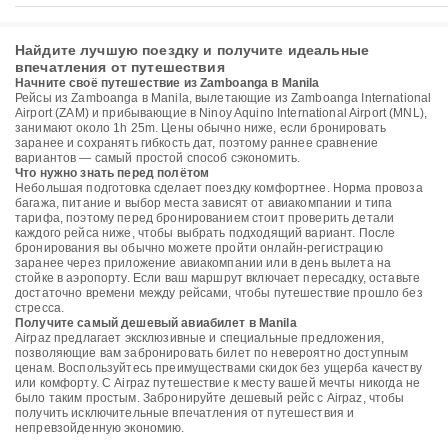
Найдите лучшую поездку и получите идеальные
впечатления от путешествия
Начните своё путешествие из Zamboanga в Manila
Рейсы из Zamboanga в Manila, вылетающие из Zamboanga International
Airport (ZAM) и прибывающие в Ninoy Aquino International Airport (MNL),
занимают около 1h 25m. Цены обычно ниже, если бронировать
заранее и сохранять гибкость дат, поэтому раннее сравнение
вариантов — самый простой способ сэкономить.
Что нужно знать перед полётом
Небольшая подготовка сделает поездку комфортнее. Норма провоза
багажа, питание и выбор места зависят от авиакомпании и типа
тарифа, поэтому перед бронированием стоит проверить детали
каждого рейса ниже, чтобы выбрать подходящий вариант. После
бронирования вы обычно можете пройти онлайн-регистрацию
заранее через приложение авиакомпании или в день вылета на
стойке в аэропорту. Если ваш маршрут включает пересадку, оставьте
достаточно времени между рейсами, чтобы путешествие прошло без
стресса.
Получите самый дешевый авиабилет в Manila
Airpaz предлагает эксклюзивные и специальные предложения,
позволяющие вам забронировать билет по невероятно доступным
ценам. Воспользуйтесь преимуществами скидок без ущерба качеству
или комфорту. С Airpaz путешествие к месту вашей мечты никогда не
было таким простым. Забронируйте дешевый рейс с Airpaz, чтобы
получить исключительные впечатления от путешествия и
непревзойденную экономию.