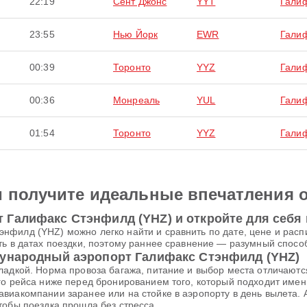
22:19
Сент Джонс
YYT
Гали
23:55
Нью Йорк
EWR
Гали
00:39
Торонто
YYZ
Гали
00:36
Монреаль
YUL
Гали
01:54
Торонто
YYZ
Гали
и получите идеальные впечатления 
Галифакс Стэнфилд (YHZ) и откройте для себя 
нфилд (YHZ) можно легко найти и сравнить по дате, цене и расп
ть в датах поездки, поэтому раннее сравнение — разумный спосо
дународный аэропорт Галифакс Стэнфилд (YHZ)
ладкой. Норма провоза багажа, питание и выбор места отличаютс
ого рейса ниже перед бронированием того, который подходит име
виакомпании заранее или на стойке в аэропорту в день вылета. 
тобы поездка прошла без стресса.