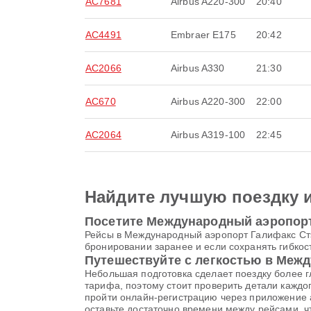
AC7681
Airbus A220-300
20:40
AC4491
Embraer E175
20:42
AC2066
Airbus A330
21:30
AC670
Airbus A220-300
22:00
AC2064
Airbus A319-100
22:45
Найдите лучшую поездку 
Посетите Международный аэропорт 
Рейсы в Международный аэропорт Галифакс Стэ
бронировании заранее и если сохранять гибкос
Путешествуйте с легкостью в Меж
Небольшая подготовка сделает поездку более г
тарифа, поэтому стоит проверить детали кажд
пройти онлайн-регистрацию через приложение а
оставьте достаточно времени между рейсами, ч