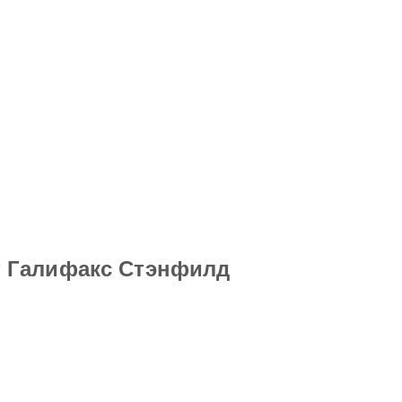
т Галифакс Стэнфилд