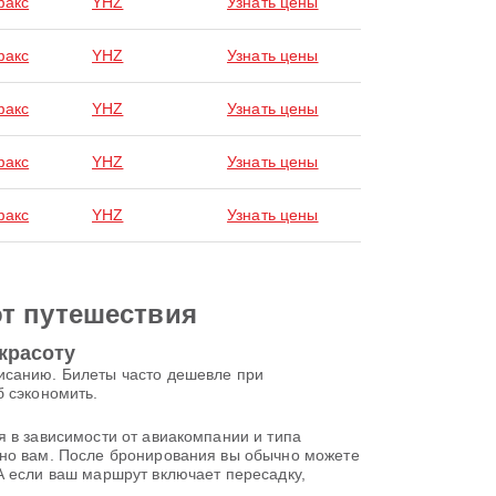
факс
YHZ
Узнать цены
факс
YHZ
Узнать цены
факс
YHZ
Узнать цены
факс
YHZ
Узнать цены
факс
YHZ
Узнать цены
от путешествия
красоту
исанию. Билеты часто дешевле при
б сэкономить.
я в зависимости от авиакомпании и типа
нно вам. После бронирования вы обычно можете
А если ваш маршрут включает пересадку,