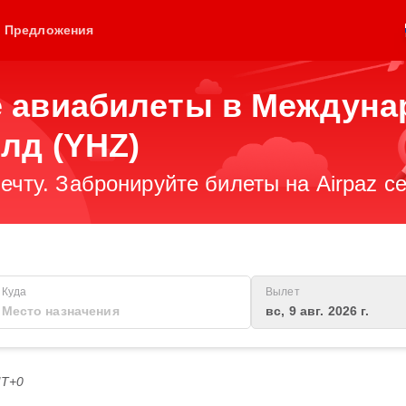
Предложения
 авиабилеты в Междуна
лд (YHZ)
ечту. Забронируйте билеты на Airpaz се
Куда
Вылет
вс, 9 авг. 2026 г.
MT+0