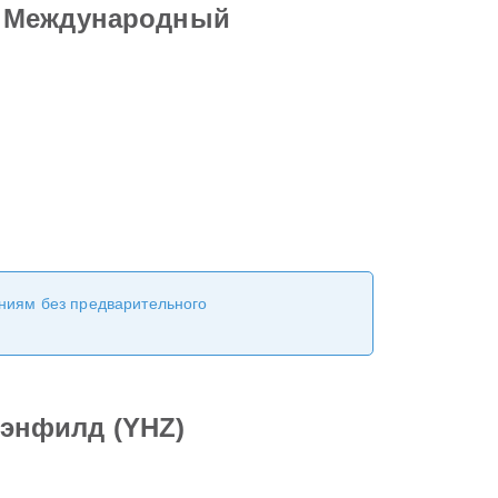
в Международный
ениям без предварительного
энфилд (YHZ)