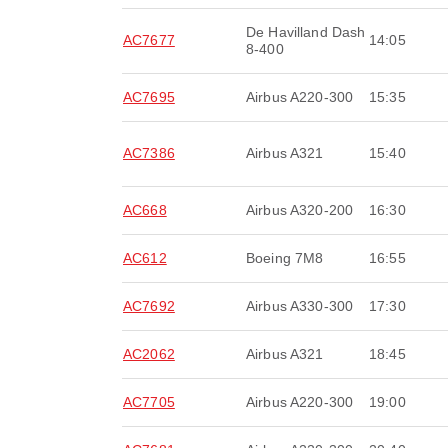
De Havilland Dash
AC7677
14:05
8-400
AC7695
Airbus A220-300
15:35
AC7386
Airbus A321
15:40
AC668
Airbus A320-200
16:30
AC612
Boeing 7M8
16:55
AC7692
Airbus A330-300
17:30
AC2062
Airbus A321
18:45
AC7705
Airbus A220-300
19:00