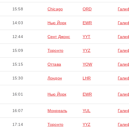
15:58
Chicago
ORD
Гали
14:03
Нью Йорк
EWR
Гали
12:44
Сент Джонс
YYT
Гали
15:09
Торонто
YYZ
Гали
15:15
Оттава
YOW
Гали
15:30
Лондон
LHR
Гали
16:01
Нью Йорк
EWR
Гали
16:07
Монреаль
YUL
Гали
17:14
Торонто
YYZ
Гали