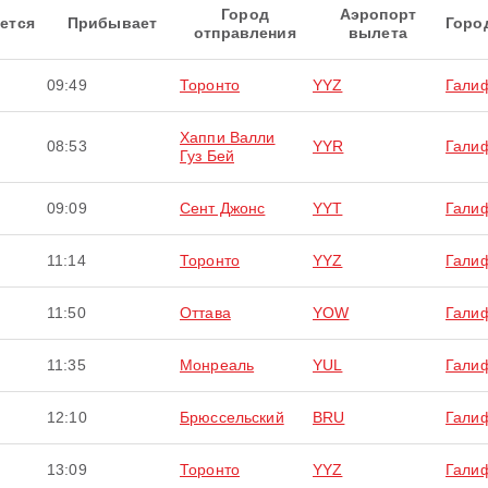
Город
Аэропорт
ется
Прибывает
Горо
отправления
вылета
09:49
Торонто
YYZ
Гали
Хаппи Валли
08:53
YYR
Гали
Гуз Бей
09:09
Сент Джонс
YYT
Гали
11:14
Торонто
YYZ
Гали
11:50
Оттава
YOW
Гали
11:35
Монреаль
YUL
Гали
12:10
Брюссельский
BRU
Гали
13:09
Торонто
YYZ
Гали