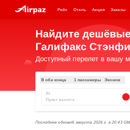
Рейс
Отель
Акция
Заказы
Найдите дешёвые
Галифакс Стэнфи
Доступный перелет в вашу м
В оба конца
1 пассажиры
Эконом
Из
Последнее обновл
6 августа 2026 г. в 20:43 G