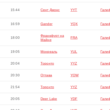
15:44
Сент Джонс
YYT
Гали
16:59
Gander
YQX
Гали
Франкфурт на
18:00
FRA
Гали
Майне
19:05
Монреаль
YUL
Гали
20:04
Торонто
YYZ
Гали
20:30
Оттава
YOW
Гали
21:54
Торонто
YYZ
Гали
20:05
Deer Lake
YDF
Гали