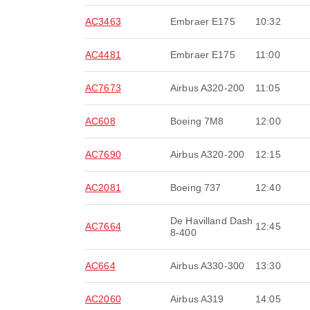
AC3463
Embraer E175
10:32
AC4481
Embraer E175
11:00
AC7673
Airbus A320-200
11:05
AC608
Boeing 7M8
12:00
AC7690
Airbus A320-200
12:15
AC2081
Boeing 737
12:40
De Havilland Dash
AC7664
12:45
8-400
AC664
Airbus A330-300
13:30
AC2060
Airbus A319
14:05