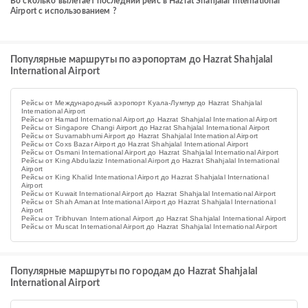
Во сколько вылетает последний рейс в Hazrat Shahjalal International
Airport с использованием ?
Популярные маршруты по аэропортам до Hazrat Shahjalal
International Airport
Рейсы от Международный аэропорт Куала-Лумпур до Hazrat Shahjalal
International Airport
Рейсы от Hamad International Airport до Hazrat Shahjalal International Airport
Рейсы от Singapore Changi Airport до Hazrat Shahjalal International Airport
Рейсы от Suvarnabhumi Airport до Hazrat Shahjalal International Airport
Рейсы от Coxs Bazar Airport до Hazrat Shahjalal International Airport
Рейсы от Osmani International Airport до Hazrat Shahjalal International Airport
Рейсы от King Abdulaziz International Airport до Hazrat Shahjalal International
Airport
Рейсы от King Khalid International Airport до Hazrat Shahjalal International
Airport
Рейсы от Kuwait International Airport до Hazrat Shahjalal International Airport
Рейсы от Shah Amanat International Airport до Hazrat Shahjalal International
Airport
Рейсы от Tribhuvan International Airport до Hazrat Shahjalal International Airport
Рейсы от Muscat International Airport до Hazrat Shahjalal International Airport
Популярные маршруты по городам до Hazrat Shahjalal
International Airport