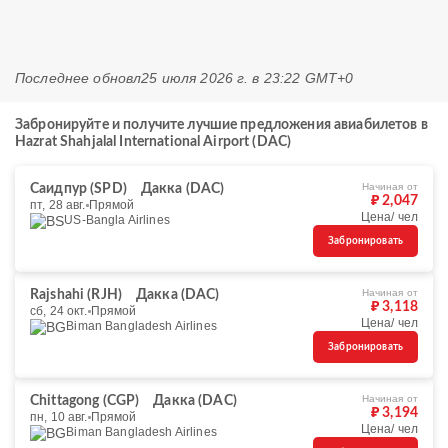
Последнее обновл
25 июля 2026 г. в 23:22 GMT+0
Забронируйте и получите лучшие предложения авиабилетов в
Hazrat Shahjalal International Airport (DAC)
Начиная от
Саидпур (SPD)
Дакка (DAC)
₽ 2,047
пт, 28 авг.
Прямой
Цена/ чел
US-Bangla Airlines
Забронировать
Начиная от
Rajshahi (RJH)
Дакка (DAC)
₽ 3,118
сб, 24 окт.
Прямой
Цена/ чел
Biman Bangladesh Airlines
Забронировать
Начиная от
Chittagong (CGP)
Дакка (DAC)
₽ 3,194
пн, 10 авг.
Прямой
Цена/ чел
Biman Bangladesh Airlines