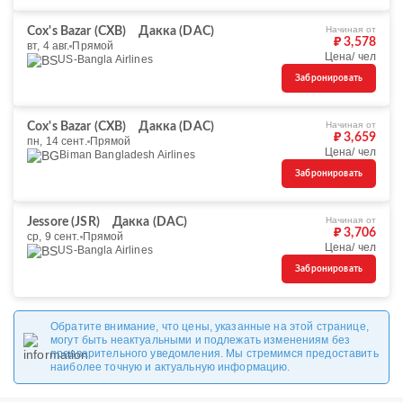
Начиная от
Cox's Bazar (CXB)
Дакка (DAC)
₽ 3,578
вт, 4 авг.
Прямой
Цена/ чел
US-Bangla Airlines
Забронировать
Начиная от
Cox's Bazar (CXB)
Дакка (DAC)
₽ 3,659
пн, 14 сент.
Прямой
Цена/ чел
Biman Bangladesh Airlines
Забронировать
Начиная от
Jessore (JSR)
Дакка (DAC)
₽ 3,706
ср, 9 сент.
Прямой
Цена/ чел
US-Bangla Airlines
Забронировать
Обратите внимание, что цены, указанные на этой странице,
могут быть неактуальными и подлежать изменениям без
предварительного уведомления. Мы стремимся предоставить
наиболее точную и актуальную информацию.