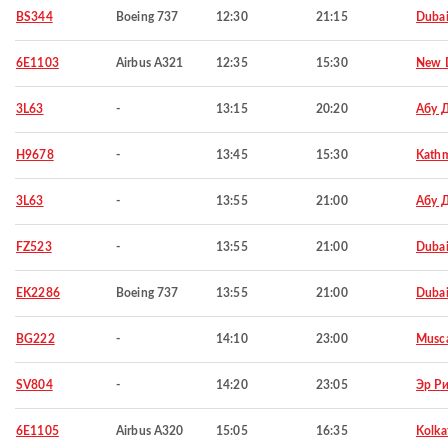
BS344
Boeing 737
12:30
21:15
Duba
6E1103
Airbus A321
12:35
15:30
New D
3L63
-
13:15
20:20
Абу 
H9678
-
13:45
15:30
Kath
3L63
-
13:55
21:00
Абу 
FZ523
-
13:55
21:00
Duba
EK2286
Boeing 737
13:55
21:00
Duba
BG222
-
14:10
23:00
Musc
SV804
-
14:20
23:05
Эр Р
6E1105
Airbus A320
15:05
16:35
Kolka