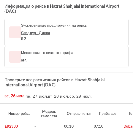
Информация о рейсе в Hazrat Shahjalal International Airport
(DAC)
Эксклюзивные предложения на рейсы
Саидпур - Дакка
₽ 2
Месяц самого низкого тарифа
авг.
Проверьте все расписания рейсов в Hazrat Shahjalal
International Airport (DAC)
пн, 27 июл.
вт, 28 июл.
ср, 29 июл.
вс, 26 июл.
Модель
Номер рейса
Отправляется
Прибывает
Го
самолета
EK2330
-
00:10
07:10
Duba