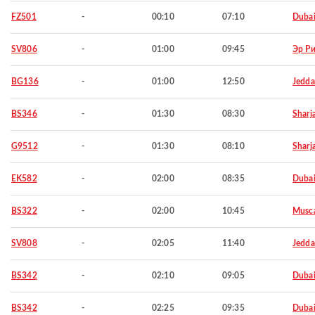
FZ501
-
00:10
07:10
Duba
SV806
-
01:00
09:45
Эр Р
BG136
-
01:00
12:50
Jedd
BS346
-
01:30
08:30
Sharj
G9512
-
01:30
08:10
Sharj
EK582
-
02:00
08:35
Duba
BS322
-
02:00
10:45
Musc
SV808
-
02:05
11:40
Jedd
BS342
-
02:10
09:05
Duba
BS342
-
02:25
09:35
Duba