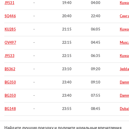
J9531
-
19:40
04:00
Kuwa
SQ446
-
20:40
22:40
Синг
KU285
-
21:15
06:05
Kuwa
OV497
-
22:15
04:45
Musc
J9533
-
22:15
06:35
Kuwa
BS362
-
23:10
09:20
Jedd
BG350
-
23:40
09:10
Dam
BG350
-
23:40
07:55
Dam
BG148
-
23:55
08:45
Duba
Найдите лучшую поездку и получите идеальные впечатления