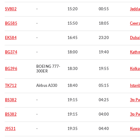
SV802
-
15:20
00:55
Jedd
BG585
-
15:50
18:05
Синг
EK584
-
16:45
23:20
Duba
BG374
-
18:00
19:40
Kath
BOEING 777-
BG396
18:30
19:55
Kolka
300ER
TK712
Airbus A330
18:40
05:15
Istan
BS382
-
19:15
04:25
Эр Р
BS382
-
19:15
04:00
Эр Р
J9531
-
19:35
04:40
Kuwa