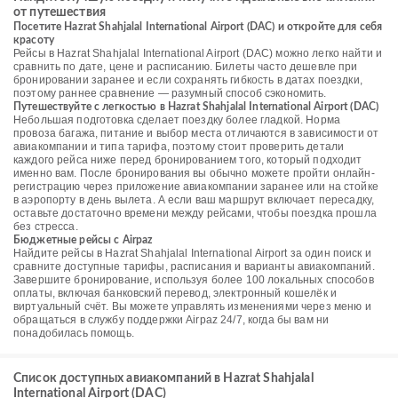
от путешествия
Посетите Hazrat Shahjalal International Airport (DAC) и откройте для себя
красоту
Рейсы в Hazrat Shahjalal International Airport (DAC) можно легко найти и
сравнить по дате, цене и расписанию. Билеты часто дешевле при
бронировании заранее и если сохранять гибкость в датах поездки,
поэтому раннее сравнение — разумный способ сэкономить.
Путешествуйте с легкостью в Hazrat Shahjalal International Airport (DAC)
Небольшая подготовка сделает поездку более гладкой. Норма
провоза багажа, питание и выбор места отличаются в зависимости от
авиакомпании и типа тарифа, поэтому стоит проверить детали
каждого рейса ниже перед бронированием того, который подходит
именно вам. После бронирования вы обычно можете пройти онлайн-
регистрацию через приложение авиакомпании заранее или на стойке
в аэропорту в день вылета. А если ваш маршрут включает пересадку,
оставьте достаточно времени между рейсами, чтобы поездка прошла
без стресса.
Бюджетные рейсы с Airpaz
Найдите рейсы в Hazrat Shahjalal International Airport за один поиск и
сравните доступные тарифы, расписания и варианты авиакомпаний.
Завершите бронирование, используя более 100 локальных способов
оплаты, включая банковский перевод, электронный кошелёк и
виртуальный счёт. Вы можете управлять изменениями через меню и
обращаться в службу поддержки Airpaz 24/7, когда бы вам ни
понадобилась помощь.
Список доступных авиакомпаний в Hazrat Shahjalal
International Airport (DAC)