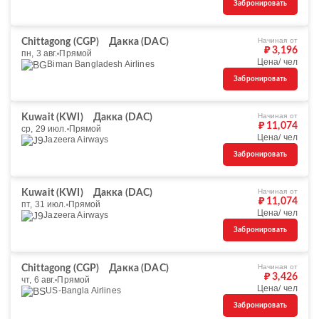
Забронировать
Начиная от
Chittagong (CGP)
Дакка (DAC)
₽ 3,196
пн, 3 авг.
Прямой
Цена/ чел
Biman Bangladesh Airlines
Забронировать
Начиная от
Kuwait (KWI)
Дакка (DAC)
₽ 11,074
ср, 29 июл.
Прямой
Цена/ чел
Jazeera Airways
Забронировать
Начиная от
Kuwait (KWI)
Дакка (DAC)
₽ 11,074
пт, 31 июл.
Прямой
Цена/ чел
Jazeera Airways
Забронировать
Начиная от
Chittagong (CGP)
Дакка (DAC)
₽ 3,426
чт, 6 авг.
Прямой
Цена/ чел
US-Bangla Airlines
Забронировать