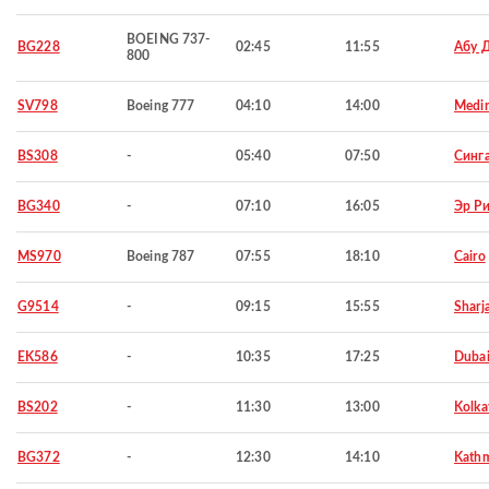
BOEING 737-
BG228
02:45
11:55
Абу 
800
SV798
Boeing 777
04:10
14:00
Medi
BS308
-
05:40
07:50
Синг
BG340
-
07:10
16:05
Эр Р
MS970
Boeing 787
07:55
18:10
Cairo
G9514
-
09:15
15:55
Sharj
EK586
-
10:35
17:25
Duba
BS202
-
11:30
13:00
Kolka
BG372
-
12:30
14:10
Kath