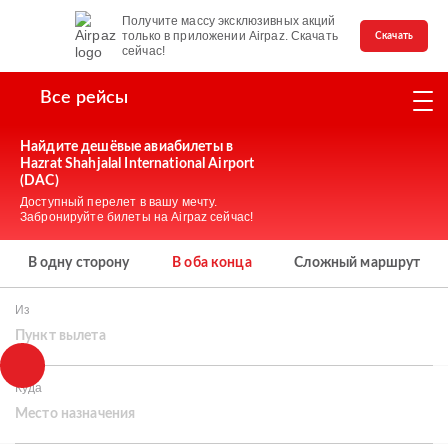
Получите массу эксклюзивных акций
только в приложении Airpaz. Скачать
Скачать
сейчас!
Все рейсы
Найдите дешёвые авиабилеты в
Hazrat Shahjalal International Airport
(DAC)
Доступный перелет в вашу мечту.
Забронируйте билеты на Airpaz сейчас!
В одну сторону
В оба конца
Сложный маршрут
Из
Пункт вылета
Куда
Место назначения