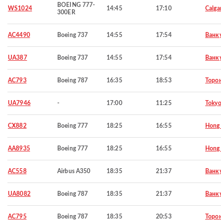
BOEING 777-
WS1024
14:45
17:10
Calga
300ER
AC4490
Boeing 737
14:55
17:54
Ванк
UA387
Boeing 737
14:55
17:54
Ванк
AC793
Boeing 787
16:35
18:53
Торо
UA7946
-
17:00
11:25
Toky
CX882
Boeing 777
18:25
16:55
Hong
AA8935
Boeing 777
18:25
16:55
Hong
AC558
Airbus A350
18:35
21:37
Ванк
UA8082
Boeing 787
18:35
21:37
Ванк
AC795
Boeing 787
18:35
20:53
Торо