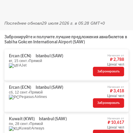
Последнее обновл
29 июля 2026 г. в 05:28 GMT+0
Забронируйте и получите лучшие предложения авиабилетов в
Sabiha Gokcen International Airport (SAW)
Начиная от
Ercan (ECN)
Istanbul (SAW)
₽ 2,788
вт, 15 сент.
Прямой
Цена/ чел
AJet
Забронировать
Начиная от
Ercan (ECN)
Istanbul (SAW)
₽ 3,418
сб, 12 сент.
Прямой
Цена/ чел
Pegasus Airlines
Забронировать
Начиная от
Kuwait (KWI)
Istanbul (SAW)
₽ 10,617
пн, 28 сент.
Прямой
Цена/ чел
Kuwait Airways