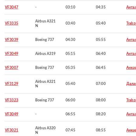
VF3047
-
03:10
04:35
Анта
Airbus A321
VF3335
03:40
05:40
Trabz
N
VF3039
Boeing 737
04:30
05:55
Анта
VF3049
Airbus A319
05:15
06:40
Анта
VF3007
Boeing 737
05:35
06:45
Анка
Airbus A321
VF3129
05:40
07:00
Дала
N
VF3323
Boeing 737
06:00
08:00
Trabz
VF3049
-
06:55
08:20
Анта
Airbus A320
VF3021
07:45
08:55
Анка
N