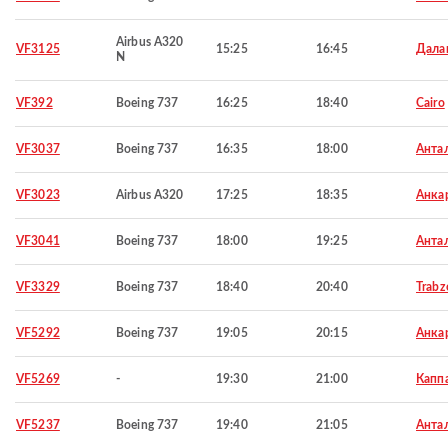
Airbus A320
VF3125
15:25
16:45
Дала
N
VF392
Boeing 737
16:25
18:40
Cairo
VF3037
Boeing 737
16:35
18:00
Анта
VF3023
Airbus A320
17:25
18:35
Анка
VF3041
Boeing 737
18:00
19:25
Анта
VF3329
Boeing 737
18:40
20:40
Trabz
VF5292
Boeing 737
19:05
20:15
Анка
VF5269
-
19:30
21:00
Капп
VF5237
Boeing 737
19:40
21:05
Анта