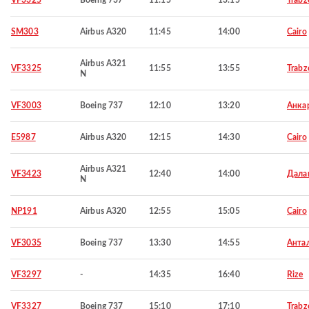
VF3325
Boeing 737
11:15
13:15
Trabz
SM303
Airbus A320
11:45
14:00
Cairo
Airbus A321
VF3325
11:55
13:55
Trabz
N
VF3003
Boeing 737
12:10
13:20
Анка
E5987
Airbus A320
12:15
14:30
Cairo
Airbus A321
VF3423
12:40
14:00
Дала
N
NP191
Airbus A320
12:55
15:05
Cairo
VF3035
Boeing 737
13:30
14:55
Анта
VF3297
-
14:35
16:40
Rize
VF3327
Boeing 737
15:10
17:10
Trabz