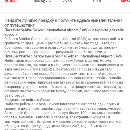
VF3045
Boeing 737
23:45
01:10
Анта
Найдите лучшую поездку и получите идеальные впечатления
от путешествия
Посетите Sabiha Gokcen International Airport (SAW) и откройте для себя
красоту
Рейсы в Sabiha Gokcen International Airport (SAW) можно легко найти и
сравнить по дате, цене и расписанию. Билеты часто дешевле при
бронировании заранее и если сохранять гибкость в датах поездки,
поэтому раннее сравнение — разумный способ сэкономить.
Путешествуйте с легкостью в Sabiha Gokcen International Airport (SAW)
Небольшая подготовка сделает поездку более гладкой. Норма
провоза багажа, питание и выбор места отличаются в зависимости от
авиакомпании и типа тарифа, поэтому стоит проверить детали
каждого рейса ниже перед бронированием того, который подходит
именно вам. После бронирования вы обычно можете пройти онлайн-
регистрацию через приложение авиакомпании заранее или на стойке
в аэропорту в день вылета. А если ваш маршрут включает пересадку,
оставьте достаточно времени между рейсами, чтобы поездка прошла
без стресса.
Бюджетные рейсы с Airpaz
Найдите рейсы в Sabiha Gokcen International Airport за один поиск и
сравните доступные тарифы, расписания и варианты авиакомпаний.
Завершите бронирование, используя более 100 локальных способов
оплаты, включая банковский перевод, электронный кошелёк и
виртуальный счёт. Вы можете управлять изменениями через меню и
обращаться в службу поддержки Airpaz 24/7, когда бы вам ни