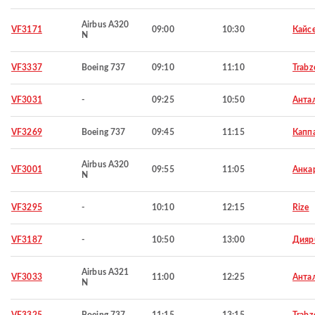
Airbus A320
VF3171
09:00
10:30
Кайс
N
VF3337
Boeing 737
09:10
11:10
Trabz
VF3031
-
09:25
10:50
Анта
VF3269
Boeing 737
09:45
11:15
Капп
Airbus A320
VF3001
09:55
11:05
Анка
N
VF3295
-
10:10
12:15
Rize
VF3187
-
10:50
13:00
Дияр
Airbus A321
VF3033
11:00
12:25
Анта
N