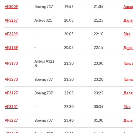
VF3009
Boeing 737
19:55
21:05
Анка
VF5257
Airbus 321
20:05
21:25
Дала
VF3299
-
20:05
22:10
Rize
VF3189
-
20:05
22:15
Дияр
Airbus A321
VF3173
21:30
23:00
Кайс
N
VF3273
Boeing 737
21:50
23:20
Капп
VF3127
Boeing 737
22:05
23:25
Дала
VF3301
-
22:30
00:35
Rize
VF5227
Boeing 737
23:40
01:00
Дала