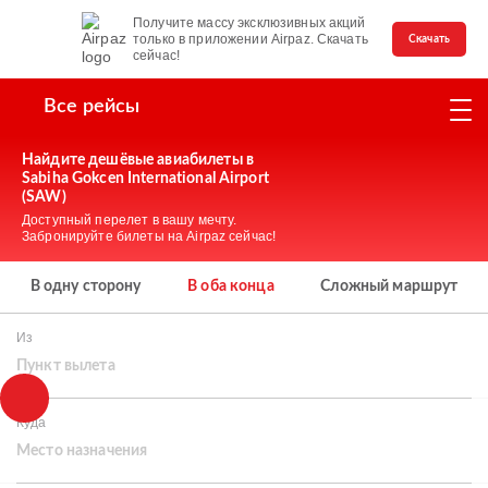
Получите массу эксклюзивных акций
только в приложении Airpaz. Скачать
Скачать
сейчас!
Все рейсы
Найдите дешёвые авиабилеты в
Sabiha Gokcen International Airport
(SAW)
Доступный перелет в вашу мечту.
Забронируйте билеты на Airpaz сейчас!
В одну сторону
В оба конца
Сложный маршрут
Из
Пункт вылета
Куда
Место назначения