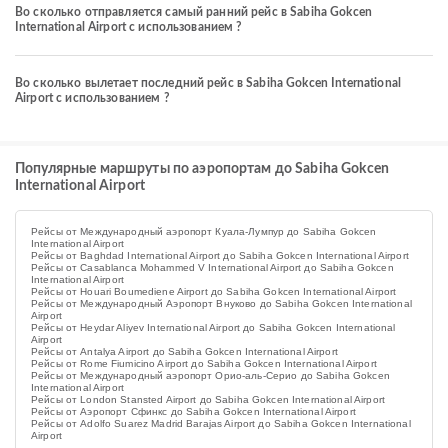
Во сколько отправляется самый ранний рейс в Sabiha Gokcen
International Airport с использованием ?
Во сколько вылетает последний рейс в Sabiha Gokcen International
Airport с использованием ?
Популярные маршруты по аэропортам до Sabiha Gokcen
International Airport
Рейсы от Международный аэропорт Куала-Лумпур до Sabiha Gokcen
International Airport
Рейсы от Baghdad International Airport до Sabiha Gokcen International Airport
Рейсы от Casablanca Mohammed V International Airport до Sabiha Gokcen
International Airport
Рейсы от Houari Boumediene Airport до Sabiha Gokcen International Airport
Рейсы от Международный Аэропорт Внуково до Sabiha Gokcen International
Airport
Рейсы от Heydar Aliyev International Airport до Sabiha Gokcen International
Airport
Рейсы от Antalya Airport до Sabiha Gokcen International Airport
Рейсы от Rome Fiumicino Airport до Sabiha Gokcen International Airport
Рейсы от Международный аэропорт Орио-аль-Серио до Sabiha Gokcen
International Airport
Рейсы от London Stansted Airport до Sabiha Gokcen International Airport
Рейсы от Аэропорт Сфинкс до Sabiha Gokcen International Airport
Рейсы от Adolfo Suarez Madrid Barajas Airport до Sabiha Gokcen International
Airport