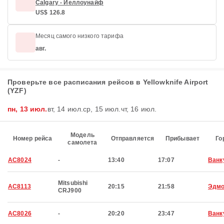
Calgary - Йеллоунайф
US$ 126.8
Месяц самого низкого тарифа
авг.
Проверьте все расписания рейсов в Yellowknife Airport
(YZF)
пн, 13 июл.
вт, 14 июл.
ср, 15 июл.
чт, 16 июл.
Модель
Номер рейса
Отправляется
Прибывает
Го
самолета
AC8024
-
13:40
17:07
Ванк
Mitsubishi
AC8113
20:15
21:58
Эдмо
CRJ900
AC8026
-
20:20
23:47
Ванк