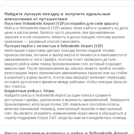
Найдите лучшую поездку и получите идеальные
впечатления от путешествия
Посетите Yellowknife Airport (YZF) и откройте для себя красоту
Рейсы в Yellowknife Airport (YZF) можно легко найти и сравнить по дате,
цене и расписанию. Билеты часто дешевле при бронировании
заранее и если сохранять гибкость в датах поездки, поэтому раннее
сравнение — разумный способ сэкономить.
Путешествуйте с легкостью в Yellowknife Airport (YZF)
Небольшая подготовка сделает поездку более гладкой. Норма
провоза багажа, питание и выбор места отличаются в зависимости от
авиакомпании и типа тарифа, поэтому стоит проверить детали
каждого рейса ниже перед бронированием того, который подходит
именно вам. После бронирования вы обычно можете пройти онлайн-
регистрацию через приложение авиакомпании заранее или на стойке
в аэропорту в день вылета. А если ваш маршрут включает пересадку,
оставьте достаточно времени между рейсами, чтобы поездка прошла
без стресса.
Бюджетные рейсы с Airpaz
Найдите рейсы в Yellowknife Airport за один поиск и сравните
доступные тарифы, расписания и варианты авиакомпаний. Завершите
бронирование, используя более 100 локальных способов оплаты,
включая банковский перевод, электронный кошелёк и виртуальный
счёт. Вы можете управлять изменениями через меню и обращаться в
службу поддержки Airpaz 24/7, когда бы вам ни понадобилась помощь.
Часто задаваемые вопросы о рейсе в Yellowknife Airport