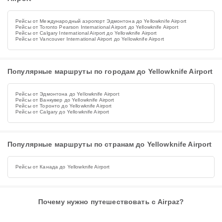
Рейсы от Международный аэропорт Эдмонтона до Yellowknife Airport
Рейсы от Toronto Pearson International Airport до Yellowknife Airport
Рейсы от Calgary International Airport до Yellowknife Airport
Рейсы от Vancouver International Airport до Yellowknife Airport
Популярные маршруты по городам до Yellowknife Airport
Рейсы от Эдмонтона до Yellowknife Airport
Рейсы от Ванкувер до Yellowknife Airport
Рейсы от Торонто до Yellowknife Airport
Рейсы от Calgary до Yellowknife Airport
Популярные маршруты по странам до Yellowknife Airport
Рейсы от Канада до Yellowknife Airport
Почему нужно путешествовать с Airpaz?