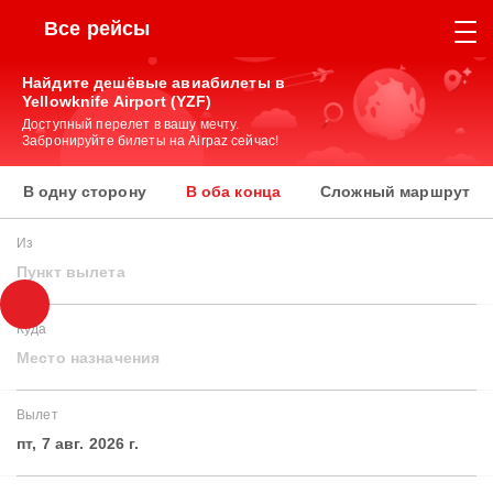
Все рейсы
Найдите дешёвые авиабилеты в
Yellowknife Airport (YZF)
Доступный перелет в вашу мечту.
Забронируйте билеты на Airpaz сейчас!
В одну сторону
В оба конца
Сложный маршрут
Из
Пункт вылета
Куда
Место назначения
Вылет
пт, 7 авг. 2026 г.