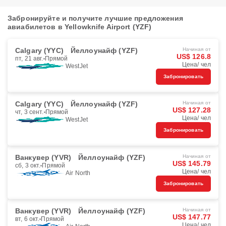
Забронируйте и получите лучшие предложения
авиабилетов в Yellowknife Airport (YZF)
Calgary (YYC)
Йеллоунайф (YZF)
Начиная от
US$ 126.8
пт, 21 авг.
Прямой
Цена/ чел
WestJet
Забронировать
Calgary (YYC)
Йеллоунайф (YZF)
Начиная от
US$ 127.28
чт, 3 сент.
Прямой
Цена/ чел
WestJet
Забронировать
Ванкувер (YVR)
Йеллоунайф (YZF)
Начиная от
US$ 145.79
сб, 3 окт.
Прямой
Цена/ чел
Air North
Забронировать
Ванкувер (YVR)
Йеллоунайф (YZF)
Начиная от
US$ 147.77
вт, 6 окт.
Прямой
Цена/ чел