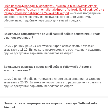
рейс из Международный аэропорт Эдмонтона в Yellowknife Airport
,
рейс из Toronto Pearson International Airport в Yellowknife Airport
,
рейс из
Calgary International Airport в Yellowknife Airport
— самые популярные
аэропортовые маршруты из Yellowknife Airport. Эти маршруты
обеспечивают удобные пересадки для вашей поездки.
Во сколько отправляется самый ранний рейс в Yellowknife Airport
с использованием ?
Самый ранний рейс из Yellowknife Airport авиакомпании WestJet
вылетает в 11:10. Вы можете посмотреть это расписание и сравнить
другие доступные варианты перелётов на Airpaz.
Во сколько вылетает последний рейс в Yellowknife Airport с
использованием ?
Самый поздний рейс из Yellowknife Airport авиакомпании Air Canada
вылетает в 20:35. Вы можете посмотреть это расписание и сравнить
другие доступные варианты перелётов на Airpaz.
Популярные маршруты по аэропортам до Yellowknife
Airport