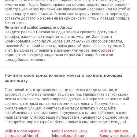
каждого рейса ниже перед бронированием того, который подходит
именно вам. После бронирования вы обычно можете пройти онлайн-
регистрацию через приложение авиакомпании заранее или на стойке
в аэропорту в день вылета. А если ваш маршрут включает пересадку,
оставьте достаточно времени между рейсами, чтобы поездка прошла
без стресса.
Летайте в Bacolod дешевле с Airpaz
Найдите рейсы в Bacolod за один поиск и сравните доступные
тарифы, расписания и варианты авиакомпаний. Завершите
бронирование, используя более 100 локальных способов оплаты,
включая банковский перевод, электронный кошелёк и виртуальный
счёт. Вы можете управлять изменениями через меню
/order
и
обращаться в службу поддержки Airpaz 24/7, когда бы вам ни
понадобилась помощь.
Начните свое приключение мечты в захватывающем
аэропорту
Отправляйтесь в приключение, о котором вы всегда мечтали, в
аэропорт пункта назначения вашей мечты. Превратите отпуск своей
мечты в реальность, забронировав доступный перелет в прекрасный
аэропорт, который вы всегда хотели исследовать. Прогуляйтесь по
оживленным улицам, окунитесь в богатую культуру и создайте
незабываемые воспоминания, окунувшись в магию выбранного вами
направления. С Airpaz ваше путешествие начинается с одного клика
— откройте мир и откройте бесконечные возможности уже сегодня!
Рейс в Ninoy Aquino
Рейс в Mactan Cebu
Рейс в Francisco
International Airport
International Airport
Bangoy International