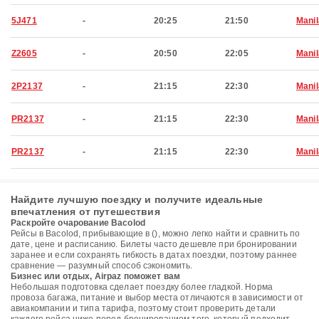
5J471
-
20:25
21:50
Manil
Z2605
-
20:50
22:05
Manil
2P2137
-
21:15
22:30
Manil
PR2137
-
21:15
22:30
Manil
PR2137
-
21:15
22:30
Manil
Найдите лучшую поездку и получите идеальные
впечатления от путешествия
Раскройте очарование Bacolod
Рейсы в Bacolod, прибывающие в (), можно легко найти и сравнить по
дате, цене и расписанию. Билеты часто дешевле при бронировании
заранее и если сохранять гибкость в датах поездки, поэтому раннее
сравнение — разумный способ сэкономить.
Бизнес или отдых, Airpaz поможет вам
Небольшая подготовка сделает поездку более гладкой. Норма
провоза багажа, питание и выбор места отличаются в зависимости от
авиакомпании и типа тарифа, поэтому стоит проверить детали