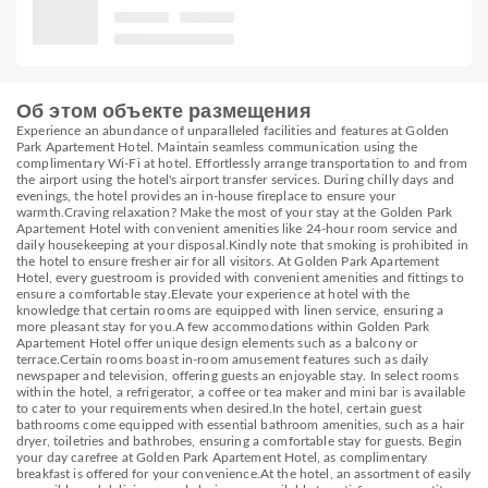
Об этом объекте размещения
Experience an abundance of unparalleled facilities and features at Golden
Park Apartement Hotel. Maintain seamless communication using the
complimentary Wi-Fi at hotel. Effortlessly arrange transportation to and from
the airport using the hotel's airport transfer services. During chilly days and
evenings, the hotel provides an in-house fireplace to ensure your
warmth.Craving relaxation? Make the most of your stay at the Golden Park
Apartement Hotel with convenient amenities like 24-hour room service and
daily housekeeping at your disposal.Kindly note that smoking is prohibited in
the hotel to ensure fresher air for all visitors. At Golden Park Apartement
Hotel, every guestroom is provided with convenient amenities and fittings to
ensure a comfortable stay.Elevate your experience at hotel with the
knowledge that certain rooms are equipped with linen service, ensuring a
more pleasant stay for you.A few accommodations within Golden Park
Apartement Hotel offer unique design elements such as a balcony or
terrace.Certain rooms boast in-room amusement features such as daily
newspaper and television, offering guests an enjoyable stay. In select rooms
within the hotel, a refrigerator, a coffee or tea maker and mini bar is available
to cater to your requirements when desired.In the hotel, certain guest
bathrooms come equipped with essential bathroom amenities, such as a hair
dryer, toiletries and bathrobes, ensuring a comfortable stay for guests. Begin
your day carefree at Golden Park Apartement Hotel, as complimentary
breakfast is offered for your convenience.At the hotel, an assortment of easily