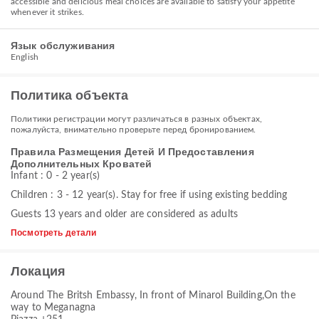
accessible and delicious meal choices are available to satisfy your appetite
whenever it strikes.
Язык обслуживания
English
Политика объекта
Политики регистрации могут различаться в разных объектах,
пожалуйста, внимательно проверьте перед бронированием.
Правила Размещения Детей И Предоставления
Дополнительных Кроватей
Infant : 0 - 2 year(s)
Children : 3 - 12 year(s). Stay for free if using existing bedding
Guests 13 years and older are considered as adults
Посмотреть детали
Локация
Around The Britsh Embassy, In front of Minarol Building,On the
way to Meganagna