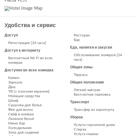
Piazza +251
Удобства и сервис
Доступ
Ресторан
Бар
Регистрация [24 часа]
Еда, напитки и закуски
Доступ к интернету
Обслуживание номеров [24
Бесплатный Wi-Fi во всех
часа]
номерах
Общие зоны
Доступно во всех номерах
Терраса
Камин
Общие положения
Зеркало
Душ
Легкий завтрак
ТВ [с плоским экраном]
Бесплатная парковка
Моющие средства
Шкаф
Транспорт
Сушилка для белья
Фен для волос
Трансфер из аэропорта
Сейф в номере
Уборка
Льняное бельё
Мини бар
Услуги горничной днем
Холодильник
Стирка
Зона для сидения
Услуга глажки