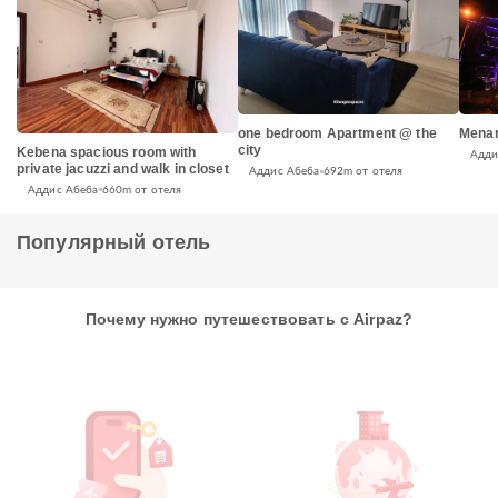
one bedroom Apartment @ the
Menar
city
Kebena spacious room with
Адди
private jacuzzi and walk in closet
Аддис Абеба
692m от отеля
Аддис Абеба
660m от отеля
Популярный отель
Почему нужно путешествовать с Airpaz?