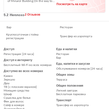
of Minarol Building,On the way to
Посмотреть на карте
Meganagna, Piazza +251
5.2 Неплохо
2 Отзывов
Бар
Ресторан
Круглосуточная стойка
Трансфер из аэропорта
регистрации
Доступ
Еда и напитки
Регистрация [24 часа]
Ресторан
Бар
Доступ к интернету
Еда, напитки и закуски
Бесплатный Wi-Fi во всех номерах
Обслуживание номеров [24 часа]
Доступно во всех номерах
Общие зоны
Камин
Зеркало
Терраса
Душ
Общие положения
ТВ [с плоским экраном]
Моющие средства
Легкий завтрак
Шкаф
Бесплатная парковка
Сушилка для белья
Транспорт
Фен для волос
Сейф в номере
Трансфер из аэропорта
Льняное бельё