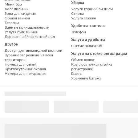
Уборка
Мини бар
Холодильник
Услуги горничной днем
Зона для сидения
Стирка
Общая ванная
Услуга глажки
Тапочки
Удобства хостела
Ванные принадлежности
Услуга будильника
Телефон
Деревянный/паркетный пол
Услуги и удобства
Другое
Снятие наличных
Доступ для инвалидной коляски
Услуги на стойке регистрации
Курение запрещено на всей
территории
Обмен валют
Номера для семей
Круглосуточная стойка
Круглосуточная охрана
регистрации
Номера для некурящих
Газеты
Хранение багажа