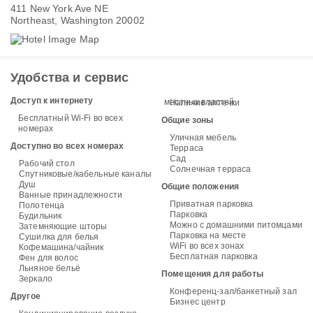
411 New York Ave NE
Northeast, Washington 20002
Удобства и сервис
Доступ к интернету
местных властей
Наличие аптечки
Бесплатный Wi-Fi во всех
Общие зоны
номерах
Уличная мебель
Доступно во всех номерах
Терраса
Сад
Рабочий стол
Солнечная терраса
Спутниковые/кабельные каналы
Душ
Общие положения
Ванные принадлежности
Приватная парковка
Полотенца
Парковка
Будильник
Можно с домашними питомцами
Затемняющие шторы
Парковка на месте
Сушилка для белья
WiFi во всех зонах
Кофемашина/чайник
Бесплатная парковка
Фен для волос
Льняное бельё
Помещения для работы
Зеркало
Конференц-зал/банкетный зал
Другое
Бизнес центр