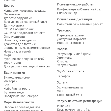
Помещения для работы
Другое
Конференц-зал/банкетный зал
Кондиционирование воздуха
Бизнес центр
Отопление
Туалет с поручнями
Социальная дистанция
Доступ через карточный ключ
Возможен безналичный расчет
Датчики дыма
CCTV в общих зонах
Транспорт
CCTV за пределами объекта
Парковка в гараже
Огнетушители
Доступная парковка
Номера для некурящих
Варианты завтрака
Удобства для гостей с
ограниченными возможностями
Уборка
Номера для семей
Услуги горничной днем
Лифт
Химчистка
Курение запрещено на всей
Стирка
территории
Услуга глажки
Доступ для инвалидной коляски
Удобства хостела
Еда и напитки
Телефон
Вино/шампанское
Ресторан
Услуги
Бар
Услуга интернета
Кофейня на месте
WiFi
Бутылка воды
Бесплатный WiFi
Обслуживание номеров
Услуги на стойке регистрации
Меры безопасности
Инвойсы
Персонал соблюдает все
Круглосуточная стойка