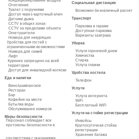
Кондиционирование воздуха
Социальная дистанция
Отопление
Туалет с поручнями
Возможен безналичный расчет
Доступ через карточный ключ
Транспорт
Датчики дыма
CCTV в общих зонах
Парковка в гараже
CCTV за пределами объекта
Доступная парковка
Огнетушители
Варианты завтрака
Номера для некурящих
Удобства для гостей с
Уборка
ограниченными возможностями
Услуги горничной днем
Номера для семей
Химчистка
Лифт
Стирка
Курение запрещено на всей
Услуга глажки
территории
Доступ для инвалидной коляски
Удобства хостела
Еда и напитки
Телефон
Вино/шампанское
Услуги
Ресторан
Бар
Услуга интернета
Кофейня на месте
WiFi
Бутылка воды
Бесплатный WiFi
Обслуживание номеров
Услуги на стойке регистрации
Меры безопасности
Персонал соблюдает все
Инвойсы
протоколы безопасности в
Круглосуточная стойка
регистрации
Хранение багажа
соответствии с указаниями