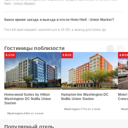
Nell - Union Market
Какое время заезда и выезда в отеле Hotel Nell - Union Market?
Гостей приглашают заселяться в 16:00, а выезд доступен до
Гостиницы поблизости
8.1/10
8.8/10
4.8/1
Motel
Homewood Suites by Hilton
Hampton Inn Washington DC
Conve
Washington DC NoMa Union
NoMa Union Station
Station
Wash
Washington
77m от отеля
Washington
46m от отеля
Популярный отель