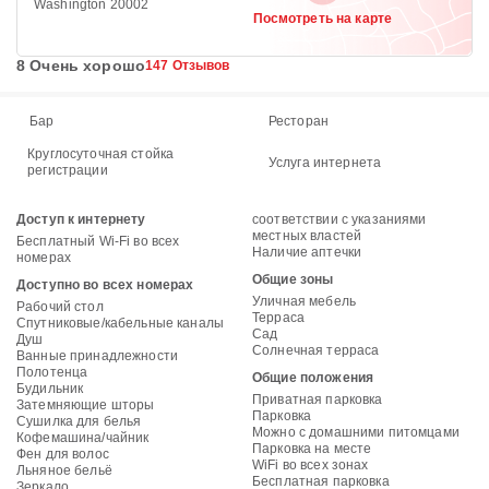
Washington 20002
Посмотреть на карте
8 Очень хорошо
147 Отзывов
Бар
Ресторан
Круглосуточная стойка
Услуга интернета
регистрации
Доступ к интернету
соответствии с указаниями
местных властей
Бесплатный Wi-Fi во всех
Наличие аптечки
номерах
Общие зоны
Доступно во всех номерах
Уличная мебель
Рабочий стол
Терраса
Спутниковые/кабельные каналы
Сад
Душ
Солнечная терраса
Ванные принадлежности
Полотенца
Общие положения
Будильник
Приватная парковка
Затемняющие шторы
Парковка
Сушилка для белья
Можно с домашними питомцами
Кофемашина/чайник
Парковка на месте
Фен для волос
WiFi во всех зонах
Льняное бельё
Бесплатная парковка
Зеркало