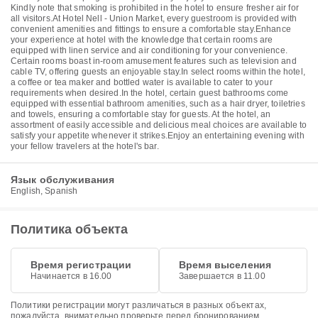
Kindly note that smoking is prohibited in the hotel to ensure fresher air for
all visitors.At Hotel Nell - Union Market, every guestroom is provided with
convenient amenities and fittings to ensure a comfortable stay.Enhance
your experience at hotel with the knowledge that certain rooms are
equipped with linen service and air conditioning for your convenience.
Certain rooms boast in-room amusement features such as television and
cable TV, offering guests an enjoyable stay.In select rooms within the hotel,
a coffee or tea maker and bottled water is available to cater to your
requirements when desired.In the hotel, certain guest bathrooms come
equipped with essential bathroom amenities, such as a hair dryer, toiletries
and towels, ensuring a comfortable stay for guests. At the hotel, an
assortment of easily accessible and delicious meal choices are available to
satisfy your appetite whenever it strikes.Enjoy an entertaining evening with
your fellow travelers at the hotel's bar.
Язык обслуживания
English, Spanish
Политика объекта
Время регистрации
Время выселения
Начинается в 16.00
Завершается в 11.00
Политики регистрации могут различаться в разных объектах,
пожалуйста, внимательно проверьте перед бронированием.