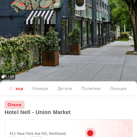
1 / 23
Обзор
Номера
Детали
Политики
Локация
Отели
Hotel Nell - Union Market
411 New York Ave NE, Northeast,