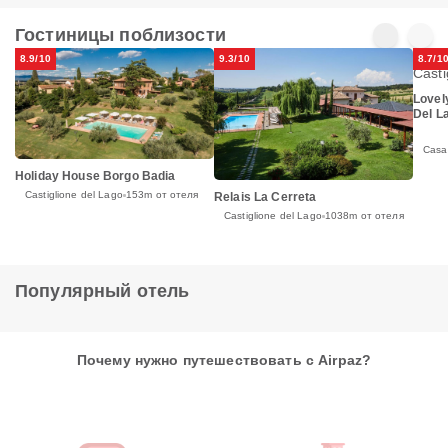
Гостиницы поблизости
8.9/10
9.3/10
8.7/1
Lovel
Del L
Casa
Holiday House Borgo Badia
Castiglione del Lago
153m от отеля
Relais La Cerreta
Castiglione del Lago
1038m от отеля
Популярный отель
Почему нужно путешествовать с Airpaz?