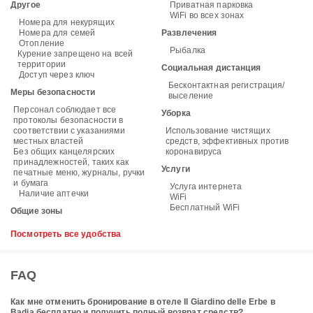
Другое
Приватная парковка
WiFi во всех зонах
Номера для некурящих
Номера для семей
Развлечения
Отопление
Рыбалка
Курение запрещено на всей
территории
Социальная дистанция
Доступ через ключ
Бесконтактная регистрация/
Меры безопасности
выселение
Персонал соблюдает все
Уборка
протоколы безопасности в
соответствии с указаниями
Использование чистящих
местных властей
средств, эффективных против
Без общих канцелярских
коронавируса
принадлежностей, таких как
Услуги
печатные меню, журналы, ручки
и бумага
Услуга интернета
Наличие аптечки
WiFi
Бесплатный WiFi
Общие зоны
Посмотреть все удобства
FAQ
Как мне отменить бронирование в отеле Il Giardino delle Erbe в
Badia бесплатно и получить полный возврат средств?