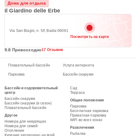
Дома для отдыха
Il Giardino delle Erbe
Via San Biagio, n. 5/f, Badia 06061
Посмотреть на карте
9.8 Превосходно
17 Отзывов
Плавательный бассейн
Услуга интернета
Парковка
Бассейн снаружи
Бассейн и оздоровительный
Сад
центр
Терраса
Бассейн снаружи
Общие положения
Бассейн снаружи (в сезон)
Парковка
Плавательный бассейн
Бесплатная парковка
Другое
Приватная парковка
WiFi во всех зонах
Номера для некурящих
Номера для семей
Развлечения
Отопление
Рыбалка
Курение запрещено на всей