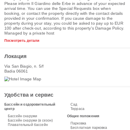
Please inform Il Giardino delle Erbe in advance of your expected
arrival time. You can use the Special Requests box when
booking, or contact the property directly with the contact details
provided in your confirmation. If you cause damage to the
property during your stay, you could be asked to pay up to EUR
100 after check-out, according to this property's
Damage Policy
.
Managed by a private host
Посмотреть детали
Локация
Via San Biagio, n. 5/f
Badia 06061
Удобства и сервис
Бассейн и оздоровительный
Сад
центр
Терраса
Бассейн снаружи
Общие положения
Бассейн снаружи (в сезон)
Парковка
Плавательный бассейн
Бесплатная парковка