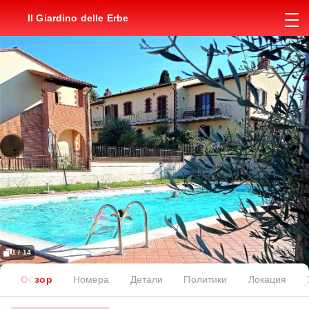
Il Giardino delle Erbe
1 / 14
Обзор
Номера
Детали
Политики
Локация