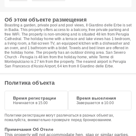
Об этом объекте размещения
Boasting a garden, private pool and pool views, Il Giardino delle Erbe is set
in Badia. This property offers access to a balcony, free private parking and
free WiFi. The property is non-smoking and is situated 48 km from Perugia
Cathedral. The holiday home with a terrace and lake views has 1 bedroom,
a living room, a flat-screen TV, an equipped kitchen with a dishwasher and
an oven, and 1 bathroom with a bidet. Towels and bed linen are offered in
the holiday home. The property has an outdoor dining area. San Severo
Church - Perugia is 48 km from the holiday home, while Terme di
Montepulciano is 27 km from the property. The nearest airport is Perugia
San Francesco d'Assisi Airport, 64 km from Il Giardino delle Erbe.
Политика объекта
Время регистрации
Время выселения
Начинается в 15.00
Завершается в 10.00
Политики регистрации могут различаться в разных объектах,
пожалуйста, внимательно проверьте перед бронированием.
Примечания Об Отеле
This property will not accommodate hen, stag or similar parties.