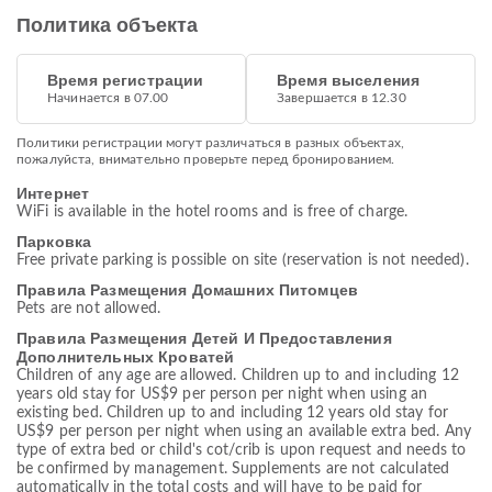
Политика объекта
Время регистрации
Время выселения
Начинается в 07.00
Завершается в 12.30
Политики регистрации могут различаться в разных объектах,
пожалуйста, внимательно проверьте перед бронированием.
Интернет
WiFi is available in the hotel rooms and is free of charge.
Парковка
Free private parking is possible on site (reservation is not needed).
Правила Размещения Домашних Питомцев
Pets are not allowed.
Правила Размещения Детей И Предоставления
Дополнительных Кроватей
Children of any age are allowed. Children up to and including 12
years old stay for US$9 per person per night when using an
existing bed. Children up to and including 12 years old stay for
US$9 per person per night when using an available extra bed. Any
type of extra bed or child's cot/crib is upon request and needs to
be confirmed by management. Supplements are not calculated
automatically in the total costs and will have to be paid for