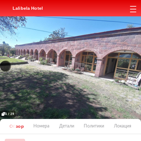
Lalibela Hotel
1 / 29
Обзор
Номера
Детали
Политики
Локация