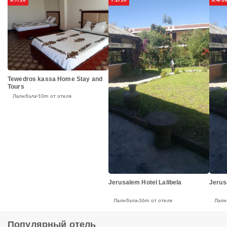
Tewedros kassa Home Stay and
Tours
Лалибэла
10m от отеля
Jerusalem Hotel Lalibela
Jerus
Лалибэла
36m от отеля
Лали
Популярный отель