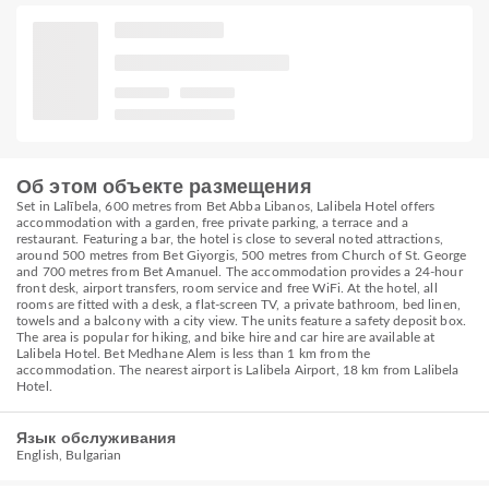
Об этом объекте размещения
Set in Lalībela, 600 metres from Bet Abba Libanos, Lalibela Hotel offers
accommodation with a garden, free private parking, a terrace and a
restaurant. Featuring a bar, the hotel is close to several noted attractions,
around 500 metres from Bet Giyorgis, 500 metres from Church of St. George
and 700 metres from Bet Amanuel. The accommodation provides a 24-hour
front desk, airport transfers, room service and free WiFi. At the hotel, all
rooms are fitted with a desk, a flat-screen TV, a private bathroom, bed linen,
towels and a balcony with a city view. The units feature a safety deposit box.
The area is popular for hiking, and bike hire and car hire are available at
Lalibela Hotel. Bet Medhane Alem is less than 1 km from the
accommodation. The nearest airport is Lalibela Airport, 18 km from Lalibela
Hotel.
Язык обслуживания
English, Bulgarian