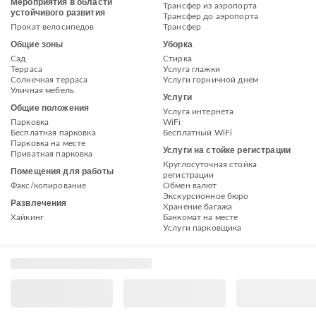
Мероприятия в области
Трансфер из аэропорта
устойчивого развития
Трансфер до аэропорта
Прокат велосипедов
Трансфер
Общие зоны
Уборка
Сад
Стирка
Терраса
Услуга глажки
Солнечная терраса
Услуги горничной днем
Уличная мебель
Услуги
Общие положения
Услуга интернета
Парковка
WiFi
Бесплатная парковка
Бесплатный WiFi
Парковка на месте
Услуги на стойке регистрации
Приватная парковка
Круглосуточная стойка
Помещения для работы
регистрации
Факс/копирование
Обмен валют
Экскурсионное бюро
Развлечения
Хранение багажа
Хайкинг
Банкомат на месте
Услуги парковщика