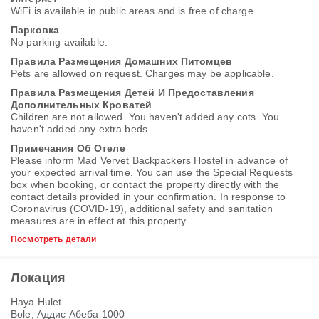
WiFi is available in public areas and is free of charge.
Парковка
No parking available.
Правила Размещения Домашних Питомцев
Pets are allowed on request. Charges may be applicable.
Правила Размещения Детей И Предоставления
Дополнительных Кроватей
Children are not allowed. You haven't added any cots. You
haven't added any extra beds.
Примечания Об Отеле
Please inform Mad Vervet Backpackers Hostel in advance of
your expected arrival time. You can use the Special Requests
box when booking, or contact the property directly with the
contact details provided in your confirmation. In response to
Coronavirus (COVID-19), additional safety and sanitation
measures are in effect at this property.
Посмотреть детали
Локация
Haya Hulet
Bole, Аддис Абеба 1000