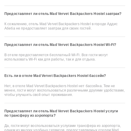
Предоставляет ли отель Mad Vervet Backpackers Hostel завтрак?
К сожалению, отель Mad Vervet Backpackers Hostel в городе Аддис
Абеба не предоставляет завтрак для своих гостей.
Предоставляет ли отель Mad Vervet Backpackers Hostel Wi-Fi?
В отеле предоставляется бесплатный Wi-Fi. Все гости могут
использовать Wi-Fi как для работы, так и для отдыха.
Есть ли в отеле Mad Vervet Backpackers Hostel бассейн?
Нет, в отеле Mad Vervet Backpackers Hostel нет бассейна. Тем не
менее, гости могут воспользоваться различными другими удобствами,
чтобы улучшить свой опыт проживания.
Предоставляет ли отель Mad Vervet Backpackers Hostel услуги
по трансферу из аэропорта?
Да, гости могут воспользоваться услугами трансфера из аэропорта,
одним из многих удобных сервисов, предоставляемых отелем Mad