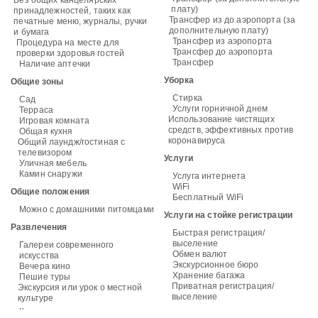
Без общих канцелярских
плату)
принадлежностей, таких как
Трансфер из до аэропорта (за
печатные меню, журналы, ручки
дополнительную плату)
и бумага
Трансфер из аэропорта
Процедура на месте для
Трансфер до аэропорта
проверки здоровья гостей
Трансфер
Наличие аптечки
Уборка
Общие зоны
Стирка
Сад
Услуги горничной днем
Терраса
Использование чистящих
Игровая комната
средств, эффективных против
Общая кухня
коронавируса
Общий лаундж/гостиная с
телевизором
Услуги
Уличная мебель
Камин снаружи
Услуга интернета
WiFi
Общие положения
Бесплатный WiFi
Можно с домашними питомцами
Услуги на стойке регистрации
Развлечения
Быстрая регистрация/
выселение
Галереи современного
Обмен валют
искусства
Экскурсионное бюро
Вечера кино
Хранение багажа
Пешие туры
Приватная регистрация/
Экскурсия или урок о местной
выселение
культуре