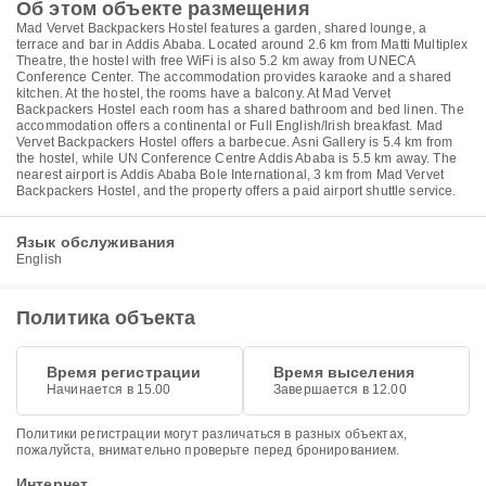
Об этом объекте размещения
Mad Vervet Backpackers Hostel features a garden, shared lounge, a
terrace and bar in Addis Ababa. Located around 2.6 km from Matti Multiplex
Theatre, the hostel with free WiFi is also 5.2 km away from UNECA
Conference Center. The accommodation provides karaoke and a shared
kitchen. At the hostel, the rooms have a balcony. At Mad Vervet
Backpackers Hostel each room has a shared bathroom and bed linen. The
accommodation offers a continental or Full English/Irish breakfast. Mad
Vervet Backpackers Hostel offers a barbecue. Asni Gallery is 5.4 km from
the hostel, while UN Conference Centre Addis Ababa is 5.5 km away. The
nearest airport is Addis Ababa Bole International, 3 km from Mad Vervet
Backpackers Hostel, and the property offers a paid airport shuttle service.
Язык обслуживания
English
Политика объекта
Время регистрации
Время выселения
Начинается в 15.00
Завершается в 12.00
Политики регистрации могут различаться в разных объектах,
пожалуйста, внимательно проверьте перед бронированием.
Интернет