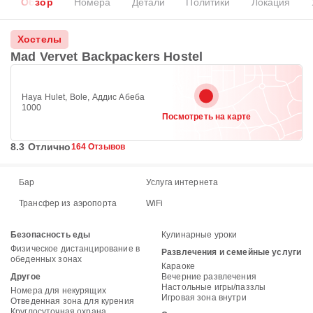
Обзор
Номера
Детали
Политики
Локация
Хостелы
Mad Vervet Backpackers Hostel
Haya Hulet, Bole, Аддис Абеба
1000
Посмотреть на карте
8.3 Отлично
164 Отзывов
Бар
Услуга интернета
Трансфер из аэропорта
WiFi
Безопасность еды
Кулинарные уроки
Физическое дистанцирование в
Развлечения и семейные услуги
обеденных зонах
Караоке
Другое
Вечерние развлечения
Настольные игры/паззлы
Номера для некурящих
Игровая зона внутри
Отведенная зона для курения
Круглосуточная охрана