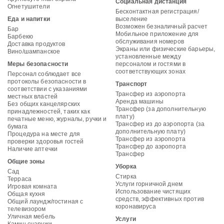
Социальная дистанция
Огнетушители
Бесконтактная регистрация/
Еда и напитки
выселение
Возможен безналичный расчет
Бар
Мобильное приложение для
Барбекю
обслуживания номеров
Доставка продуктов
Экраны или физические барьеры,
Вино/шампанское
установленные между
Меры безопасности
персоналом и гостями в
соответствующих зонах
Персонал соблюдает все
протоколы безопасности в
Транспорт
соответствии с указаниями
Трансфер из аэропорта
местных властей
Аренда машины
Без общих канцелярских
Трансфер (за дополнительную
принадлежностей, таких как
плату)
печатные меню, журналы, ручки и
Трансфер из до аэропорта (за
бумага
дополнительную плату)
Процедура на месте для
Трансфер из аэропорта
проверки здоровья гостей
Трансфер до аэропорта
Наличие аптечки
Трансфер
Общие зоны
Уборка
Сад
Стирка
Терраса
Услуги горничной днем
Игровая комната
Использование чистящих
Общая кухня
средств, эффективных против
Общий лаундж/гостиная с
коронавируса
телевизором
Уличная мебель
Услуги