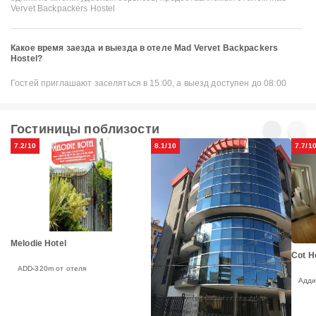
Vervet Backpackers Hostel
Какое время заезда и выезда в отеле Mad Vervet Backpackers
Hostel?
Гостей приглашают заселяться в 15:00, а выезд доступен до 08:00
Гостиницы поблизости
7.2/10
8.1/10
7.7/1
Melodie Hotel
Cot H
ADD
320m от отеля
Адди