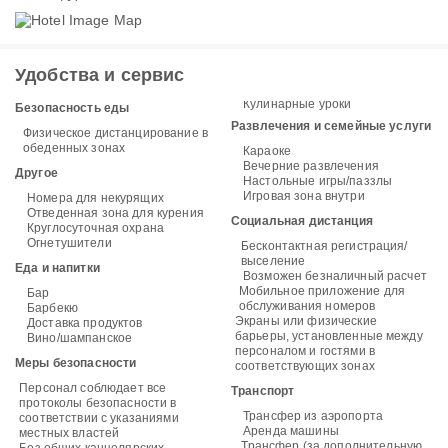
Удобства и сервис
Кулинарные уроки
Безопасность еды
Развлечения и семейные услуги
Физическое дистанцирование в
обеденных зонах
Караоке
Вечерние развлечения
Другое
Настольные игры/паззлы
Игровая зона внутри
Номера для некурящих
Отведенная зона для курения
Социальная дистанция
Круглосуточная охрана
Огнетушители
Бесконтактная регистрация/
выселение
Еда и напитки
Возможен безналичный расчет
Мобильное приложение для
Бар
обслуживания номеров
Барбекю
Экраны или физические
Доставка продуктов
барьеры, установленные между
Вино/шампанское
персоналом и гостями в
Меры безопасности
соответствующих зонах
Персонал соблюдает все
Транспорт
протоколы безопасности в
Трансфер из аэропорта
соответствии с указаниями
Аренда машины
местных властей
Трансфер (за дополнительную