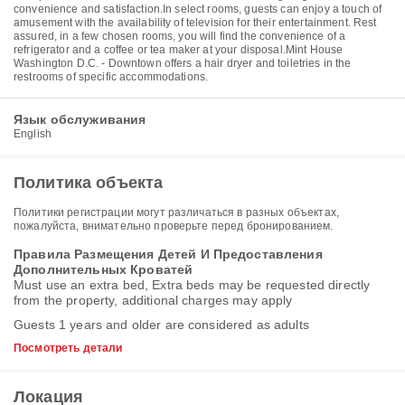
convenience and satisfaction.In select rooms, guests can enjoy a touch of
amusement with the availability of television for their entertainment. Rest
assured, in a few chosen rooms, you will find the convenience of a
refrigerator and a coffee or tea maker at your disposal.Mint House
Washington D.C. - Downtown offers a hair dryer and toiletries in the
restrooms of specific accommodations.
Язык обслуживания
English
Политика объекта
Политики регистрации могут различаться в разных объектах,
пожалуйста, внимательно проверьте перед бронированием.
Правила Размещения Детей И Предоставления
Дополнительных Кроватей
Must use an extra bed, Extra beds may be requested directly
from the property, additional charges may apply
Guests 1 years and older are considered as adults
Посмотреть детали
Локация