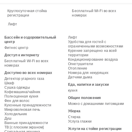
Круглосуточная стойка
Бесплатный Wi-Fi во всех
регистрации
номерах
Лифт
Бассейн и оздоровительный
Лифт
центр
Удобства для гостей с
ограниченными возможностями
Фитнес центр
Курение запрещено на всей
Доступ к интернету
территории
Кондиционирование воздуха
Бесплатный Wi-Fi во всех
Огнетушители
номерах
Отопление
Доступно во всех номерах
Номера для некурящих
Датчики дыма
Детектор угарного газа
Шкаф
Еда, напитки и закуски
Сушка одежды
кухня
Кофемашина/чайник
Полноценная кухня
Общие положения
Фен для волос
Можно с домашними питомцами
Кухонные принадлежности
Микроволновая печь
Уборка
Холодильник
Стирка
Душ
Услуга глажки
Ванные принадлежности
ТВ [с плоским экраном]
Услуги на стойке регистрации
Стиральная машина