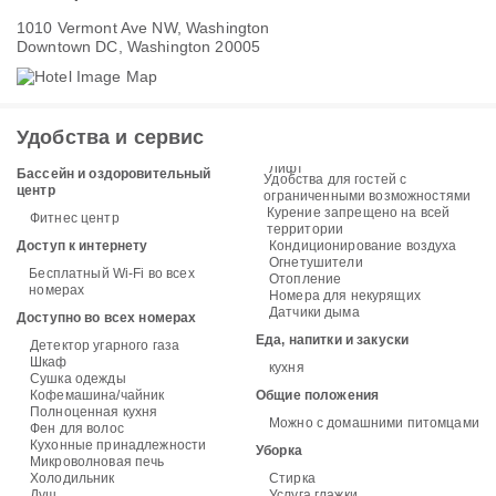
1010 Vermont Ave NW, Washington
Downtown DC, Washington 20005
Удобства и сервис
Лифт
Бассейн и оздоровительный
Удобства для гостей с
центр
ограниченными возможностями
Курение запрещено на всей
Фитнес центр
территории
Доступ к интернету
Кондиционирование воздуха
Огнетушители
Бесплатный Wi-Fi во всех
Отопление
номерах
Номера для некурящих
Датчики дыма
Доступно во всех номерах
Еда, напитки и закуски
Детектор угарного газа
Шкаф
кухня
Сушка одежды
Кофемашина/чайник
Общие положения
Полноценная кухня
Можно с домашними питомцами
Фен для волос
Кухонные принадлежности
Уборка
Микроволновая печь
Холодильник
Стирка
Душ
Услуга глажки