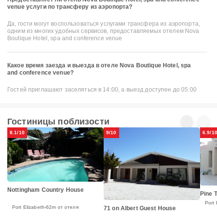
venue услуги по трансферу из аэропорта?
Да, гости могут воспользоваться услугами трансфера из аэропорта,
одним из многих удобных сервисов, предоставляемых отелем Nova
Boutique Hotel, spa and conference venue
Какое время заезда и выезда в отеле Nova Boutique Hotel, spa
and conference venue?
Гостей приглашают заселяться в 14:00, а выезд доступен до 05:00
Гостиницы поблизости
8.1/10
9/10
6.9/1
Nottingham Country House
Pine 
Port 
Port Elizabeth
62m от отеля
71 on Albert Guest House