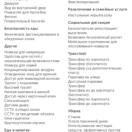
Факс/копирование
Джакузи
Вид во внутренний двор
Развлечения и семейные услуги
Покрытие для бассейна
Настольные игры/паззлы
Фитнес
Плавательный бассейн
Социальная дистанция
Безопасность еды
Бесконтактная регистрация/
выселение
Физическое дистанцирование в
Возможен безналичный расчет
обеденных зонах
Мобильное приложение для
Другое
обслуживания номеров
Номера для некурящих
Транспорт
Удобства для гостей с
Трансфер из аэропорта
ограниченными возможностями
Трансфер (бесплатно)
Номера для семей
Трансфер (за дополнительную
Кондиционирование воздуха
плату)
Отведенная зона для курения
Парковка на улице
Доступ для инвалидной коляски
Доступная парковка
Туалет с поручнями
Трансфер
Высокий туалет
Трансфер из до аэропорта
Низкая раковина в ванной
(бесплатно)
Доступ через карточный ключ
Трансфер из аэропорта
Сигнализация
Трансфер до аэропорта
Датчики дыма
CCTV в общих зонах
Уборка
CCTV за пределами объекта
Стирка
Огнетушители
Услуги горничной днем
Круглосуточная охрана
Использование чистящих
Еда и напитки
средств, эффективных против