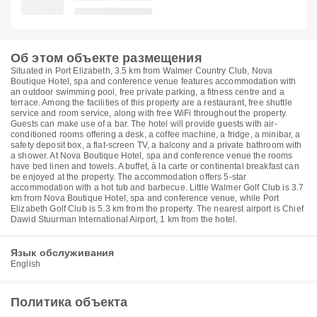
Об этом объекте размещения
Situated in Port Elizabeth, 3.5 km from Walmer Country Club, Nova
Boutique Hotel, spa and conference venue features accommodation with
an outdoor swimming pool, free private parking, a fitness centre and a
terrace. Among the facilities of this property are a restaurant, free shuttle
service and room service, along with free WiFi throughout the property.
Guests can make use of a bar. The hotel will provide guests with air-
conditioned rooms offering a desk, a coffee machine, a fridge, a minibar, a
safety deposit box, a flat-screen TV, a balcony and a private bathroom with
a shower. At Nova Boutique Hotel, spa and conference venue the rooms
have bed linen and towels. A buffet, à la carte or continental breakfast can
be enjoyed at the property. The accommodation offers 5-star
accommodation with a hot tub and barbecue. Little Walmer Golf Club is 3.7
km from Nova Boutique Hotel, spa and conference venue, while Port
Elizabeth Golf Club is 5.3 km from the property. The nearest airport is Chief
Dawid Stuurman International Airport, 1 km from the hotel.
Язык обслуживания
English
Политика объекта