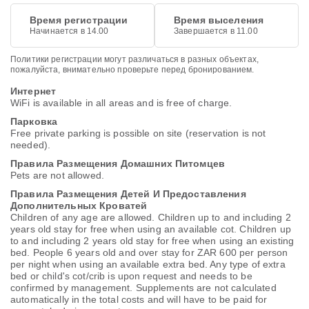
Время регистрации
Время выселения
Начинается в 14.00
Завершается в 11.00
Политики регистрации могут различаться в разных объектах,
пожалуйста, внимательно проверьте перед бронированием.
Интернет
WiFi is available in all areas and is free of charge.
Парковка
Free private parking is possible on site (reservation is not
needed).
Правила Размещения Домашних Питомцев
Pets are not allowed.
Правила Размещения Детей И Предоставления
Дополнительных Кроватей
Children of any age are allowed. Children up to and including 2
years old stay for free when using an available cot. Children up
to and including 2 years old stay for free when using an existing
bed. People 6 years old and over stay for ZAR 600 per person
per night when using an available extra bed. Any type of extra
bed or child's cot/crib is upon request and needs to be
confirmed by management. Supplements are not calculated
automatically in the total costs and will have to be paid for