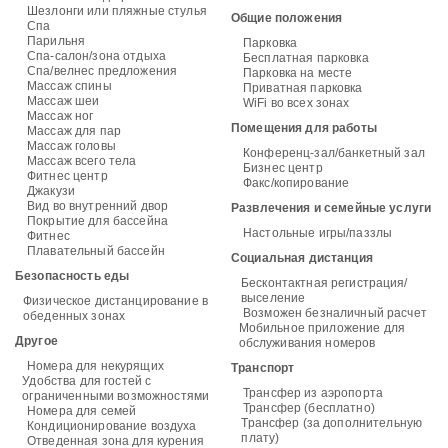
Шезлонги или пляжные стулья
Общие положения
Спа
Парильня
Парковка
Спа-салон/зона отдыха
Бесплатная парковка
Спа/велнес предложения
Парковка на месте
Массаж спины
Приватная парковка
Массаж шеи
WiFi во всех зонах
Массаж ног
Помещения для работы
Массаж для пар
Массаж головы
Конференц-зал/банкетный зал
Массаж всего тела
Бизнес центр
Фитнес центр
Факс/копирование
Джакузи
Вид во внутренний двор
Развлечения и семейные услуги
Покрытие для бассейна
Настольные игры/паззлы
Фитнес
Плавательный бассейн
Социальная дистанция
Безопасность еды
Бесконтактная регистрация/
выселение
Физическое дистанцирование в
Возможен безналичный расчет
обеденных зонах
Мобильное приложение для
Другое
обслуживания номеров
Номера для некурящих
Транспорт
Удобства для гостей с
Трансфер из аэропорта
ограниченными возможностями
Трансфер (бесплатно)
Номера для семей
Трансфер (за дополнительную
Кондиционирование воздуха
плату)
Отведенная зона для курения