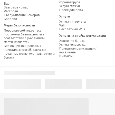
коронавируса
Бар
Услуга глажки
Завтрак в номер
Пресс для брюк
Ресторан
Обслуживание номеров
Услуги
Барбекю
Услуга интернета
Меры безопасности
WiFi
Бесплатный WiFi
Персонал соблюдает все
протоколы безопасности в
Услуги на стойке регистрации
соответствии с указаниями
Хранение багажа
местных властей
Услуга консьержа
Без общих канцелярских
Приватная регистрация/
принадлежностей, таких как
выселение
печатные меню, журналы, ручки и
Инвойсы
бумага