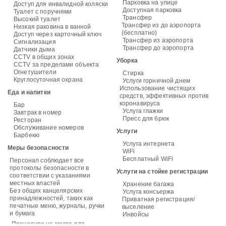
Парковка на улице
Доступ для инвалидной коляски
Доступная парковка
Туалет с поручнями
Трансфер
Высокий туалет
Трансфер из до аэропорта
Низкая раковина в ванной
(бесплатно)
Доступ через карточный ключ
Трансфер из аэропорта
Сигнализация
Трансфер до аэропорта
Датчики дыма
CCTV в общих зонах
Уборка
CCTV за пределами объекта
Огнетушители
Стирка
Круглосуточная охрана
Услуги горничной днем
Использование чистящих
Еда и напитки
средств, эффективных против
коронавируса
Бар
Услуга глажки
Завтрак в номер
Пресс для брюк
Ресторан
Обслуживание номеров
Услуги
Барбекю
Услуга интернета
Меры безопасности
WiFi
Бесплатный WiFi
Персонал соблюдает все
протоколы безопасности в
Услуги на стойке регистрации
соответствии с указаниями
местных властей
Хранение багажа
Без общих канцелярских
Услуга консьержа
принадлежностей, таких как
Приватная регистрация/
печатные меню, журналы, ручки
выселение
и бумага
Инвойсы