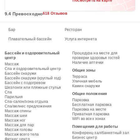
Посмотреть на карте
9.4 Превосходно
618 Отзывов
Бар
Ресторан
Плавательный бассейн
Услуга интернета
Бассейн и оздоровительный
Процедура на месте для
центр
проверки здоровья гостей
Наличие аптечки
Массаж
Спа и оздоровительный центр
Общие зоны
Бассейн снаружи
Терраса
Бассейн снаружи (круглый год)
Уличная мебель
Бассейн с подогревом
Камин снаружи
Шезлонги или пляжные стулья
Спа
Общие положения
Парильня
Парковка
Спа-салон/зона отдыха
Бесплатная парковка
Спа/велнес предложения
Парковка на месте
Массаж спины
Приватная парковка
Массаж шеи
WiFi во всех зонах
Массаж ног
Массаж для пар
Помещения для работы
Массаж головы
Конференц-зал/банкетный зал
Массаж всего тела
Бизнес центр
Фитнес центр