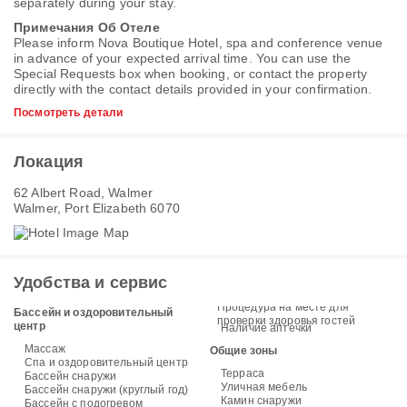
separately during your stay.
Примечания Об Отеле
Please inform Nova Boutique Hotel, spa and conference venue
in advance of your expected arrival time. You can use the
Special Requests box when booking, or contact the property
directly with the contact details provided in your confirmation.
Посмотреть детали
Локация
62 Albert Road, Walmer
Walmer, Port Elizabeth 6070
Удобства и сервис
Процедура на месте для
Бассейн и оздоровительный
проверки здоровья гостей
центр
Наличие аптечки
Массаж
Общие зоны
Спа и оздоровительный центр
Терраса
Бассейн снаружи
Уличная мебель
Бассейн снаружи (круглый год)
Камин снаружи
Бассейн с подогревом