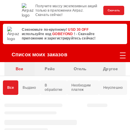
Получите массу эксклюзивных акций
только в приложении Airpaz.
Скачать
Скачать сейчас!
Сэкономьте по-крупному!
USD 30 OFF
используйте код
GOBEYOND
! - Скачайте
приложение и зарегистрируйтесь сейчас!
Список моих заказов
Все
Рейс
Отель
Другое
В
Необходим
Все
Выдано
Неуспешно
обработке
платеж