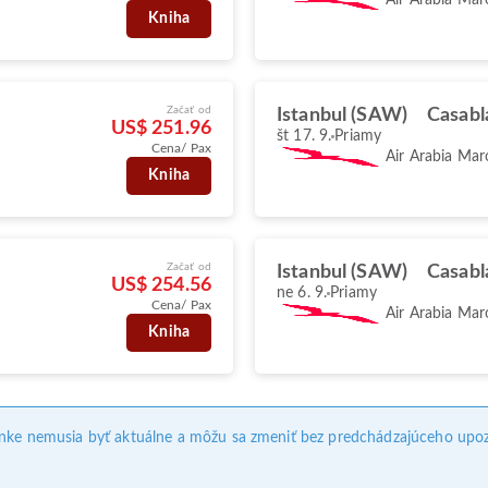
Kniha
Začať od
Istanbul (SAW)
Casabl
US$ 251.96
št 17. 9.
Priamy
Cena/ Pax
Air Arabia Mar
Kniha
Začať od
Istanbul (SAW)
Casabl
US$ 254.56
ne 6. 9.
Priamy
Cena/ Pax
Air Arabia Mar
Kniha
ánke nemusia byť aktuálne a môžu sa zmeniť bez predchádzajúceho upoz