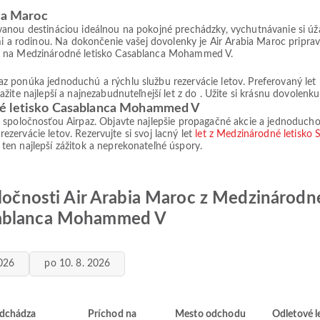
bia Maroc
anou destináciou ideálnou na pokojné prechádzky, vychutnávanie si úža
mi a rodinou. Na dokončenie vašej dovolenky je Air Arabia Maroc pripra
ej na Medzinárodné letisko Casablanca Mohammed V.
 ponúka jednoduchú a rýchlu službu rezervácie letov. Preferovaný let
ite najlepší a najnezabudnuteľnejší let z do . Užite si krásnu dovolenku 
né letisko Casablanca Mohammed V
spoločnosťou Airpaz. Objavte najlepšie propagačné akcie a jednoducho s
 rezervácie letov. Rezervujte si svoj lacný let
let z Medzinárodné letisko
a ten najlepší zážitok a neprekonateľné úspory.
oločnosti Air Arabia Maroc z Medzinárodn
sablanca Mohammed V
2026
po 10. 8. 2026
dchádza
Príchod na
Mesto odchodu
Odletové l