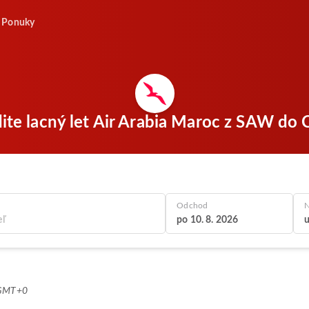
Ponuky
ite lacný let Air Arabia Maroc z SAW d
Odchod
N
po 10. 8. 2026
u
 GMT+0