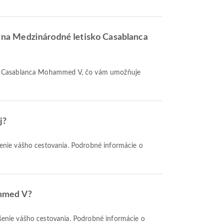
 na Medzinárodné letisko Casablanca
j?
ammed V?