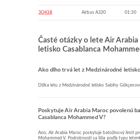
3O438
Airbus A320
01:30
Časté otázky o lete Air Arab
letisko Casablanca Mohamme
Ako dlho trvá let z Medzinárodné leti
Dĺžka letu z Medzinárodné letisko Sabihy Gökçeno
Poskytuje Air Arabia Maroc povolenú ba
Casablanca Mohammed V?
Áno, Air Arabia Maroc poskytuje batožinový limit pre lety Domáce & Medzinárodné z Medzinárodné letisko Sabihy Gökçenovej do Medzinárodné letisko Casablanca
Mohammed V. Podrobnosti sa líšia podľa typu letenky