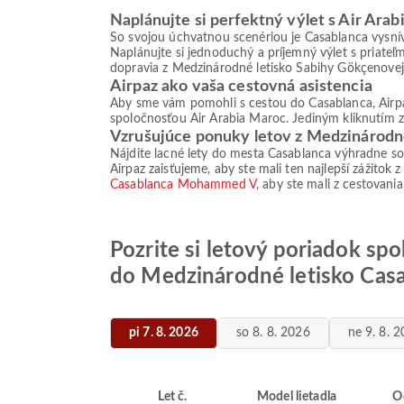
Naplánujte si perfektný výlet s Air Ara
So svojou úchvatnou scenériou je Casablanca vysnív
Naplánujte si jednoduchý a príjemný výlet s priateľ
dopravia z Medzinárodné letisko Sabihy Gökçenov
Airpaz ako vaša cestovná asistencia
Aby sme vám pomohli s cestou do Casablanca, Airpaz
spoločnosťou Air Arabia Maroc. Jediným kliknutím zaž
Vzrušujúce ponuky letov z Medzinárod
Nájdite lacné lety do mesta Casablanca výhradne so 
Airpaz zaisťujeme, aby ste mali ten najlepší zážitok z
Casablanca Mohammed V
, aby ste mali z cestovani
Pozrite si letový poriadok sp
do Medzinárodné letisko Ca
pi 7. 8. 2026
so 8. 8. 2026
ne 9. 8. 
Let č.
Model lietadla
O