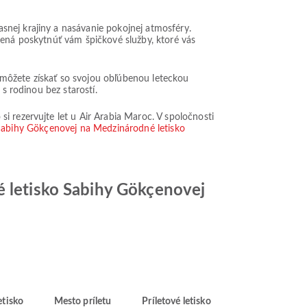
snej krajiny a nasávanie pokojnej atmosféry.
vená poskytnúť vám špičkové služby, ktoré vás
 môžete získať so svojou obľúbenou leteckou
s rodinou bez starostí.
i rezervujte let u Air Arabia Maroc. V spoločnosti
 Sabihy Gökçenovej na Medzinárodné letisko
é letisko Sabihy Gökçenovej
etisko
Mesto príletu
Príletové letisko