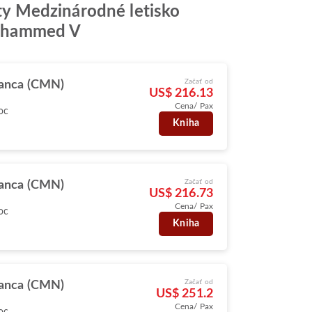
lity Medzinárodné letisko
Mohammed V
Začať od
anca (CMN)
US$ 216.13
Cena/ Pax
oc
Kniha
Začať od
anca (CMN)
US$ 216.73
Cena/ Pax
oc
Kniha
Začať od
anca (CMN)
US$ 251.2
Cena/ Pax
oc