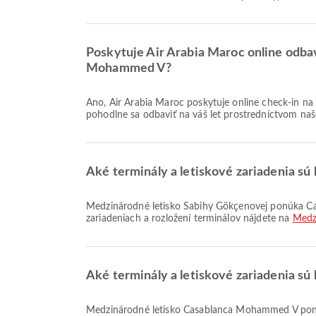
Poskytuje Air Arabia Maroc online odba
Mohammed V?
Áno, Air Arabia Maroc poskytuje online check-in na let z Medzinárodné letisko Sabihy Gökçenovej do Medzinárodné letisko Casablanca Mohammed V, čo vám umožňuje
pohodlne sa odbaviť na váš let prostredníctvom naš
Aké terminály a letiskové zariadenia sú
Medzinárodné letisko Sabihy Gökçenovej ponúka Čakacia zóna, Stravovanie, Parkoviská a množstvo ďalších služieb na zlepšenie vášho cestovania. Podrobné informácie o
zariadeniach a rozložení terminálov nájdete na
Medz
Aké terminály a letiskové zariadenia s
Medzinárodné letisko Casablanca Mohammed V ponúka Taxi, Parkoviská, Letiskový hotel a množstvo ďalších služieb na zlepšenie vášho cestovania. Podrobné informácie o