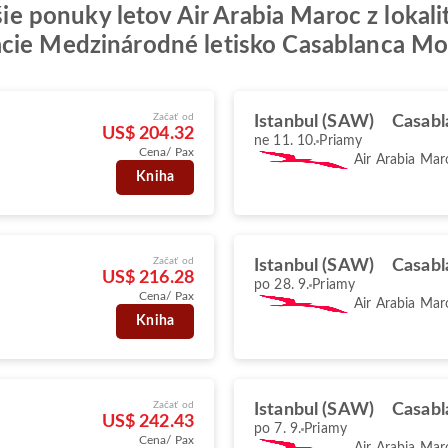
pšie ponuky letov Air Arabia Maroc z loka
ácie Medzinárodné letisko Casablanca 
Začať od
Istanbul (SAW)
Casabl
US$ 204.32
ne 11. 10.
Priamy
Cena/ Pax
Air Arabia Mar
Kniha
Začať od
Istanbul (SAW)
Casabl
US$ 216.28
po 28. 9.
Priamy
Cena/ Pax
Air Arabia Mar
Kniha
Začať od
Istanbul (SAW)
Casabl
US$ 242.43
po 7. 9.
Priamy
Cena/ Pax
Air Arabia Mar