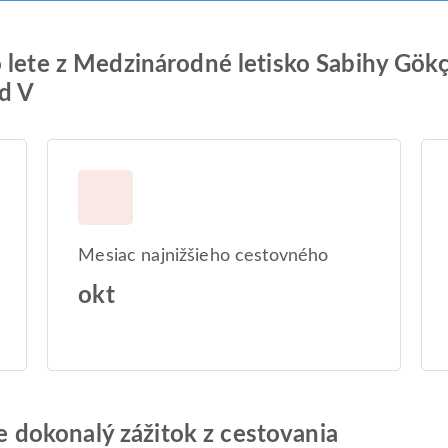
o lete z Medzinárodné letisko Sabihy Gö
d V
Mesiac najnižšieho cestovného
okt
jte dokonalý zážitok z cestovania