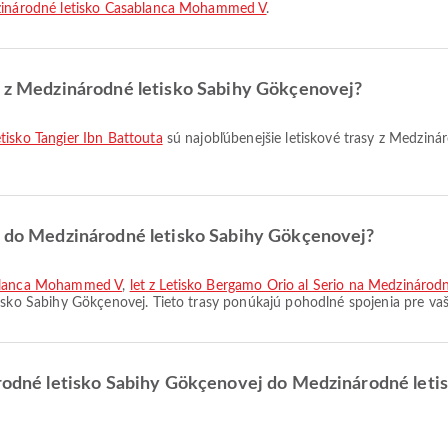
inárodné letisko Casablanca Mohammed V
.
sy z Medzinárodné letisko Sabihy Gökçenovej?
tisko Tangier Ibn Battouta
sú najobľúbenejšie letiskové trasy z Medzinár
sy do Medzinárodné letisko Sabihy Gökçenovej?
sablanca Mohammed V
,
let z Letisko Bergamo Orio al Serio na Medzinár
isko Sabihy Gökçenovej. Tieto trasy ponúkajú pohodlné spojenia pre vaš
národné letisko Sabihy Gökçenovej do Medzinárodné le