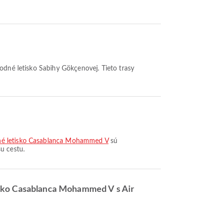
odné letisko Sabihy Gökçenovej. Tieto trasy
odné letisko Casablanca Mohammed V
sú
u cestu.
tisko Casablanca Mohammed V s Air