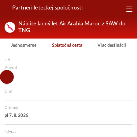
Partneri leteckej spoločnosti
Nájdite lacný let Air Arabia Maroc z SAW do
TNG
Jednosmerne
Spiatočná cesta
Viac destinácií
Od
Pôvod
Do
Cieľ
Odchod
pi 7. 8. 2026
Návrat