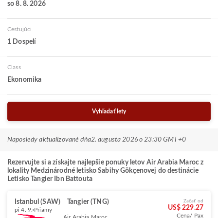
so 8. 8. 2026
Cestujúci
1 Dospelí
Class
Ekonomika
Vyhľadať lety
Naposledy aktualizované dňa
2. augusta 2026 o 23:30 GMT+0
Rezervujte si a získajte najlepšie ponuky letov Air Arabia Maroc z
lokality Medzinárodné letisko Sabihy Gökçenovej do destinácie
Letisko Tangier Ibn Battouta
Istanbul (SAW)
Tangier (TNG)
Začať od
US$ 229.27
pi 4. 9.
Priamy
Cena/ Pax
Air Arabia Maroc