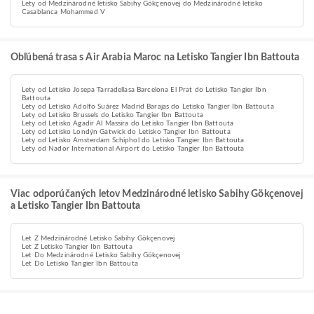
Lety od Medzinárodné letisko Sabihy Gökçenovej do Medzinárodné letisko
Casablanca Mohammed V
Obľúbená trasa s Air Arabia Maroc na Letisko Tangier Ibn Battouta
Lety od Letisko Josepa Tarradellasa Barcelona El Prat do Letisko Tangier Ibn
Battouta
Lety od Letisko Adolfo Suárez Madrid Barajas do Letisko Tangier Ibn Battouta
Lety od Letisko Brussels do Letisko Tangier Ibn Battouta
Lety od Letisko Agadir Al Massira do Letisko Tangier Ibn Battouta
Lety od Letisko Londýn Gatwick do Letisko Tangier Ibn Battouta
Lety od Letisko Amsterdam Schiphol do Letisko Tangier Ibn Battouta
Lety od Nador International Airport do Letisko Tangier Ibn Battouta
Viac odporúčaných letov Medzinárodné letisko Sabihy Gökçenovej
a Letisko Tangier Ibn Battouta
Let Z Medzinárodné Letisko Sabihy Gökçenovej
Let Z Letisko Tangier Ibn Battouta
Let Do Medzinárodné Letisko Sabihy Gökçenovej
Let Do Letisko Tangier Ibn Battouta