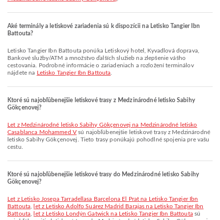
Aké terminály a letiskové zariadenia sú k dispozícii na Letisko Tangier Ibn
Battouta?
Letisko Tangier Ibn Battouta ponúka Letiskový hotel, Kyvadlová doprava,
Bankové služby/ATM a množstvo ďalších služieb na zlepšenie vášho
cestovania. Podrobné informácie o zariadeniach a rozložení terminálov
nájdete na
Letisko Tangier Ibn Battouta
.
Ktoré sú najobľúbenejšie letiskové trasy z Medzinárodné letisko Sabihy
Gökçenovej?
let z Medzinárodné letisko Sabihy Gökçenovej na Medzinárodné letisko
Casablanca Mohammed V
sú najobľúbenejšie letiskové trasy z Medzinárodné
letisko Sabihy Gökçenovej. Tieto trasy ponúkajú pohodlné spojenia pre vašu
cestu.
Ktoré sú najobľúbenejšie letiskové trasy do Medzinárodné letisko Sabihy
Gökçenovej?
let z Letisko Josepa Tarradellasa Barcelona El Prat na Letisko Tangier Ibn
Battouta
,
let z Letisko Adolfo Suárez Madrid Barajas na Letisko Tangier Ibn
Battouta
,
let z Letisko Londýn Gatwick na Letisko Tangier Ibn Battouta
sú