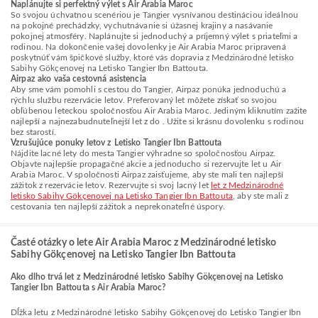
Naplánujte si perfektný výlet s Air Arabia Maroc
So svojou úchvatnou scenériou je Tangier vysnívanou destináciou ideálnou
na pokojné prechádzky, vychutnávanie si úžasnej krajiny a nasávanie
pokojnej atmosféry. Naplánujte si jednoduchý a príjemný výlet s priateľmi a
rodinou. Na dokončenie vašej dovolenky je Air Arabia Maroc pripravená
poskytnúť vám špičkové služby, ktoré vás dopravia z Medzinárodné letisko
Sabihy Gökçenovej na Letisko Tangier Ibn Battouta.
Airpaz ako vaša cestovná asistencia
Aby sme vám pomohli s cestou do Tangier, Airpaz ponúka jednoduchú a
rýchlu službu rezervácie letov. Preferovaný let môžete získať so svojou
obľúbenou leteckou spoločnosťou Air Arabia Maroc. Jediným kliknutím zažite
najlepší a najnezabudnuteľnejší let z do . Užite si krásnu dovolenku s rodinou
bez starostí.
Vzrušujúce ponuky letov z Letisko Tangier Ibn Battouta
Nájdite lacné lety do mesta Tangier výhradne so spoločnosťou Airpaz.
Objavte najlepšie propagačné akcie a jednoducho si rezervujte let u Air
Arabia Maroc. V spoločnosti Airpaz zaisťujeme, aby ste mali ten najlepší
zážitok z rezervácie letov. Rezervujte si svoj lacný let
let z Medzinárodné
letisko Sabihy Gökçenovej na Letisko Tangier Ibn Battouta
, aby ste mali z
cestovania ten najlepší zážitok a neprekonateľné úspory.
Časté otázky o lete Air Arabia Maroc z Medzinárodné letisko
Sabihy Gökçenovej na Letisko Tangier Ibn Battouta
Ako dlho trvá let z Medzinárodné letisko Sabihy Gökçenovej na Letisko
Tangier Ibn Battouta s Air Arabia Maroc?
Dĺžka letu z Medzinárodné letisko Sabihy Gökçenovej do Letisko Tangier Ibn