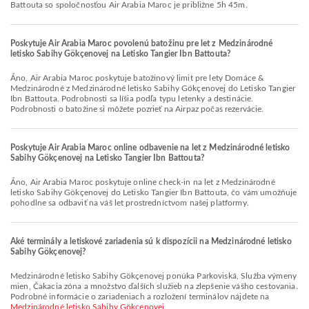
Battouta so spoločnosťou Air Arabia Maroc je približne 5h 45m.
Poskytuje Air Arabia Maroc povolenú batožinu pre let z Medzinárodné
letisko Sabihy Gökçenovej na Letisko Tangier Ibn Battouta?
Áno, Air Arabia Maroc poskytuje batožinový limit pre lety Domáce &
Medzinárodné z Medzinárodné letisko Sabihy Gökçenovej do Letisko Tangier
Ibn Battouta. Podrobnosti sa líšia podľa typu letenky a destinácie.
Podrobnosti o batožine si môžete pozrieť na Airpaz počas rezervácie.
Poskytuje Air Arabia Maroc online odbavenie na let z Medzinárodné letisko
Sabihy Gökçenovej na Letisko Tangier Ibn Battouta?
Áno, Air Arabia Maroc poskytuje online check-in na let z Medzinárodné
letisko Sabihy Gökçenovej do Letisko Tangier Ibn Battouta, čo vám umožňuje
pohodlne sa odbaviť na váš let prostredníctvom našej platformy.
Aké terminály a letiskové zariadenia sú k dispozícii na Medzinárodné letisko
Sabihy Gökçenovej?
Medzinárodné letisko Sabihy Gökçenovej ponúka Parkoviská, Služba výmeny
mien, Čakacia zóna a množstvo ďalších služieb na zlepšenie vášho cestovania.
Podrobné informácie o zariadeniach a rozložení terminálov nájdete na
Medzinárodné letisko Sabihy Gökçenovej
.