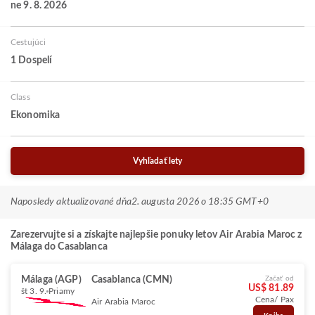
ne 9. 8. 2026
Cestujúci
1 Dospelí
Class
Ekonomika
Vyhľadať lety
Naposledy aktualizované dňa
2. augusta 2026 o 18:35 GMT+0
Zarezervujte si a získajte najlepšie ponuky letov Air Arabia Maroc z
Málaga do Casablanca
Málaga (AGP)
Casablanca (CMN)
Začať od
US$ 81.89
št 3. 9.
Priamy
Cena/ Pax
Air Arabia Maroc