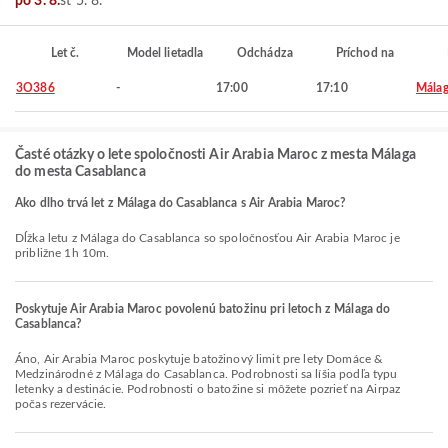
po 3. 8.
st 5. 8.
Let č.
Model lietadla
Odchádza
Príchod na
3O386
-
17:00
17:10
Mála
Časté otázky o lete spoločnosti Air Arabia Maroc z mesta Málaga
do mesta Casablanca
Ako dlho trvá let z Málaga do Casablanca s Air Arabia Maroc?
Dĺžka letu z Málaga do Casablanca so spoločnosťou Air Arabia Maroc je
približne 1h 10m.
Poskytuje Air Arabia Maroc povolenú batožinu pri letoch z Málaga do
Casablanca?
Áno, Air Arabia Maroc poskytuje batožinový limit pre lety Domáce &
Medzinárodné z Málaga do Casablanca. Podrobnosti sa líšia podľa typu
letenky a destinácie. Podrobnosti o batožine si môžete pozrieť na Airpaz
počas rezervácie.