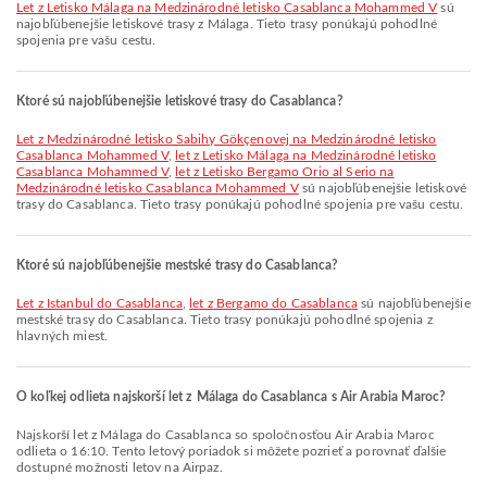
let z Letisko Málaga na Medzinárodné letisko Casablanca Mohammed V
sú
najobľúbenejšie letiskové trasy z Málaga. Tieto trasy ponúkajú pohodlné
spojenia pre vašu cestu.
Ktoré sú najobľúbenejšie letiskové trasy do Casablanca?
let z Medzinárodné letisko Sabihy Gökçenovej na Medzinárodné letisko
Casablanca Mohammed V
,
let z Letisko Málaga na Medzinárodné letisko
Casablanca Mohammed V
,
let z Letisko Bergamo Orio al Serio na
Medzinárodné letisko Casablanca Mohammed V
sú najobľúbenejšie letiskové
trasy do Casablanca. Tieto trasy ponúkajú pohodlné spojenia pre vašu cestu.
Ktoré sú najobľúbenejšie mestské trasy do Casablanca?
let z Istanbul do Casablanca
,
let z Bergamo do Casablanca
sú najobľúbenejšie
mestské trasy do Casablanca. Tieto trasy ponúkajú pohodlné spojenia z
hlavných miest.
O koľkej odlieta najskorší let z Málaga do Casablanca s Air Arabia Maroc?
Najskorší let z Málaga do Casablanca so spoločnosťou Air Arabia Maroc
odlieta o 16:10. Tento letový poriadok si môžete pozrieť a porovnať ďalšie
dostupné možnosti letov na Airpaz.