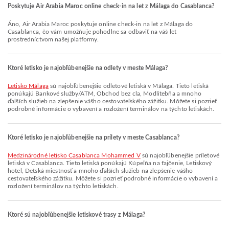
Poskytuje Air Arabia Maroc online check-in na let z Málaga do Casablanca?
Áno, Air Arabia Maroc poskytuje online check-in na let z Málaga do
Casablanca, čo vám umožňuje pohodlne sa odbaviť na váš let
prostredníctvom našej platformy.
Ktoré letisko je najobľúbenejšie na odlety v meste Málaga?
Letisko Málaga
sú najobľúbenejšie odletové letiská v Málaga. Tieto letiská
ponúkajú Bankové služby/ATM, Obchod bez cla, Modlitebňa a mnoho
ďalších služieb na zlepšenie vášho cestovateľského zážitku. Môžete si pozrieť
podrobné informácie o vybavení a rozložení terminálov na týchto letiskách.
Ktoré letisko je najobľúbenejšie na prílety v meste Casablanca?
Medzinárodné letisko Casablanca Mohammed V
sú najobľúbenejšie príletové
letiská v Casablanca. Tieto letiská ponúkajú Kúpeľňa na fajčenie, Letiskový
hotel, Detská miestnosť a mnoho ďalších služieb na zlepšenie vášho
cestovateľského zážitku. Môžete si pozrieť podrobné informácie o vybavení a
rozložení terminálov na týchto letiskách.
Ktoré sú najobľúbenejšie letiskové trasy z Málaga?