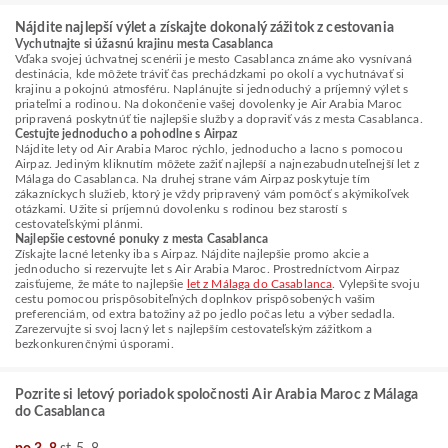
Nájdite najlepší výlet a získajte dokonalý zážitok z cestovania
Vychutnajte si úžasnú krajinu mesta Casablanca
Vďaka svojej úchvatnej scenérii je mesto Casablanca známe ako vysnívaná
destinácia, kde môžete tráviť čas prechádzkami po okolí a vychutnávať si
krajinu a pokojnú atmosféru. Naplánujte si jednoduchý a príjemný výlet s
priateľmi a rodinou. Na dokončenie vašej dovolenky je Air Arabia Maroc
pripravená poskytnúť tie najlepšie služby a dopraviť vás z mesta Casablanca.
Cestujte jednoducho a pohodlne s Airpaz
Nájdite lety od Air Arabia Maroc rýchlo, jednoducho a lacno s pomocou
Airpaz. Jediným kliknutím môžete zažiť najlepší a najnezabudnuteľnejší let z
Málaga do Casablanca. Na druhej strane vám Airpaz poskytuje tím
zákazníckych služieb, ktorý je vždy pripravený vám pomôcť s akýmikoľvek
otázkami. Užite si príjemnú dovolenku s rodinou bez starostí s
cestovateľskými plánmi.
Najlepšie cestovné ponuky z mesta Casablanca
Získajte lacné letenky iba s Airpaz. Nájdite najlepšie promo akcie a
jednoducho si rezervujte let s Air Arabia Maroc. Prostredníctvom Airpaz
zaisťujeme, že máte to najlepšie
let z Málaga do Casablanca
. Vylepšite svoju
cestu pomocou prispôsobiteľných doplnkov prispôsobených vašim
preferenciám, od extra batožiny až po jedlo počas letu a výber sedadla.
Zarezervujte si svoj lacný let s najlepším cestovateľským zážitkom a
bezkonkurenčnými úsporami.
Pozrite si letový poriadok spoločnosti Air Arabia Maroc z Málaga
do Casablanca