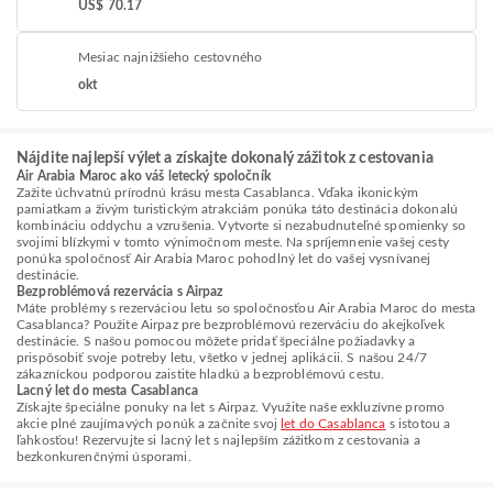
US$ 70.17
Mesiac najnižšieho cestovného
okt
Nájdite najlepší výlet a získajte dokonalý zážitok z cestovania
Air Arabia Maroc ako váš letecký spoločník
Zažite úchvatnú prírodnú krásu mesta Casablanca. Vďaka ikonickým
pamiatkam a živým turistickým atrakciám ponúka táto destinácia dokonalú
kombináciu oddychu a vzrušenia. Vytvorte si nezabudnuteľné spomienky so
svojimi blízkymi v tomto výnimočnom meste. Na spríjemnenie vašej cesty
ponúka spoločnosť Air Arabia Maroc pohodlný let do vašej vysnívanej
destinácie.
Bezproblémová rezervácia s Airpaz
Máte problémy s rezerváciou letu so spoločnosťou Air Arabia Maroc do mesta
Casablanca? Použite Airpaz pre bezproblémovú rezerváciu do akejkoľvek
destinácie. S našou pomocou môžete pridať špeciálne požiadavky a
prispôsobiť svoje potreby letu, všetko v jednej aplikácii. S našou 24/7
zákazníckou podporou zaistite hladkú a bezproblémovú cestu.
Lacný let do mesta Casablanca
Získajte špeciálne ponuky na let s Airpaz. Využite naše exkluzívne promo
akcie plné zaujímavých ponúk a začnite svoj
let do Casablanca
s istotou a
ľahkosťou! Rezervujte si lacný let s najlepším zážitkom z cestovania a
bezkonkurenčnými úsporami.