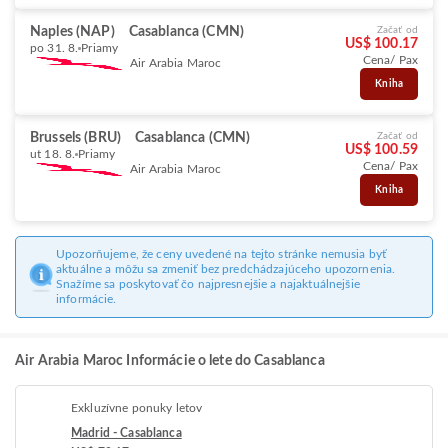
Naples (NAP)
Casablanca (CMN)
Začať od
US$ 100.17
po 31. 8.
Priamy
Cena/ Pax
Air Arabia Maroc
Kniha
Brussels (BRU)
Casablanca (CMN)
Začať od
US$ 100.59
ut 18. 8.
Priamy
Cena/ Pax
Air Arabia Maroc
Kniha
Upozorňujeme, že ceny uvedené na tejto stránke nemusia byť
aktuálne a môžu sa zmeniť bez predchádzajúceho upozornenia.
Snažíme sa poskytovať čo najpresnejšie a najaktuálnejšie
informácie.
Air Arabia Maroc Informácie o lete do Casablanca
Exkluzívne ponuky letov
Madrid - Casablanca