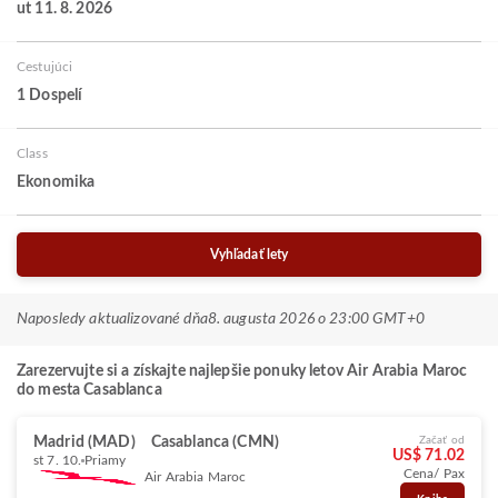
ut 11. 8. 2026
Cestujúci
1 Dospelí
Class
Ekonomika
Vyhľadať lety
Naposledy aktualizované dňa
8. augusta 2026 o 23:00 GMT+0
Zarezervujte si a získajte najlepšie ponuky letov Air Arabia Maroc
do mesta Casablanca
Madrid (MAD)
Casablanca (CMN)
Začať od
US$ 71.02
st 7. 10.
Priamy
Cena/ Pax
Air Arabia Maroc