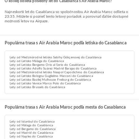
O koľkej odlieta posledný let do Casablanca s Air Arabia Maroc?
Najneskorší let do Casablanca so spoločnosťou Air Arabia Maroc odlieta o
23:35. Môžete si pozrieť tento letový poriadok a porovnať ďalšie dostupné
možnosti letov na Airpaze.
Populárna trasa s Air Arabia Maroc podľa letiska do Casablanca
Lety od Medzinárodné letisko Sabihy Gökçenovej do Casablanca
Lety od Letisko Málaga do Casablanca
Lety od Letisko Bergamo Orio al Serio do Casablanca
Lety od Letisko Adolfo Suárez Madrid Barajas do Casablanca
Lety od Medzinárodné letisko Neapol Capodichino do Casablanca
Lety od Letisko Bologna Guglielmo Marconi do Casablanca
Lety od Letisko Bazilej Mulhouse Freiburg do Casablanca
Lety od Letisko Venice Marco Polo do Casablanca
Lety od Letisko Brussels do Casablanca
Populárna trasa s Air Arabia Maroc podľa mesta do Casablanca
Lety od Istanbul do Casablanca
Lety od Málaga do Casablanca
Lety od Bergamo do Casablanca
Lety od Madrid do Casablanca
Lety od Naples do Casablanca