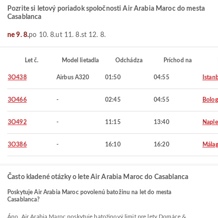
Pozrite si letový poriadok spoločnosti Air Arabia Maroc do mesta
Casablanca
ne 9. 8.
po 10. 8.
ut 11. 8.
st 12. 8.
Let č.
Model lietadla
Odchádza
Príchod na
3O438
Airbus A320
01:50
04:55
Istan
3O466
-
02:45
04:55
Bolo
3O492
-
11:15
13:40
Naple
3O386
-
16:10
16:20
Mála
Často kladené otázky o lete Air Arabia Maroc do Casablanca
Poskytuje Air Arabia Maroc povolenú batožinu na let do mesta
Casablanca?
Áno, Air Arabia Maroc poskytuje batožinový limit pre lety Domáce &