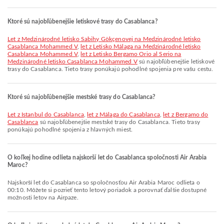
Ktoré sú najobľúbenejšie letiskové trasy do Casablanca?
let z Medzinárodné letisko Sabihy Gökçenovej na Medzinárodné letisko
Casablanca Mohammed V
,
let z Letisko Málaga na Medzinárodné letisko
Casablanca Mohammed V
,
let z Letisko Bergamo Orio al Serio na
Medzinárodné letisko Casablanca Mohammed V
sú najobľúbenejšie letiskové
trasy do Casablanca. Tieto trasy ponúkajú pohodlné spojenia pre vašu cestu.
Ktoré sú najobľúbenejšie mestské trasy do Casablanca?
let z Istanbul do Casablanca
,
let z Málaga do Casablanca
,
let z Bergamo do
Casablanca
sú najobľúbenejšie mestské trasy do Casablanca. Tieto trasy
ponúkajú pohodlné spojenia z hlavných miest.
O koľkej hodine odlieta najskorší let do Casablanca spoločnosti Air Arabia
Maroc?
Najskorší let do Casablanca so spoločnosťou Air Arabia Maroc odlieta o
00:10. Môžete si pozrieť tento letový poriadok a porovnať ďalšie dostupné
možnosti letov na Airpaze.