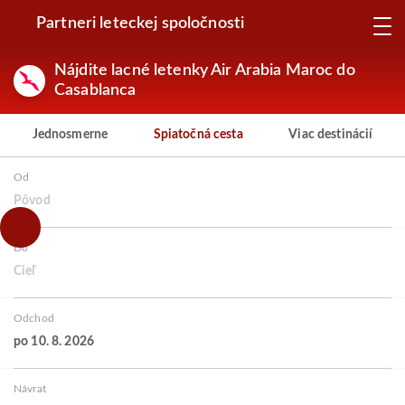
Partneri leteckej spoločnosti
Nájdite lacné letenky Air Arabia Maroc do
Casablanca
Jednosmerne
Spiatočná cesta
Viac destinácií
Od
Pôvod
Do
Cieľ
Odchod
po 10. 8. 2026
Návrat