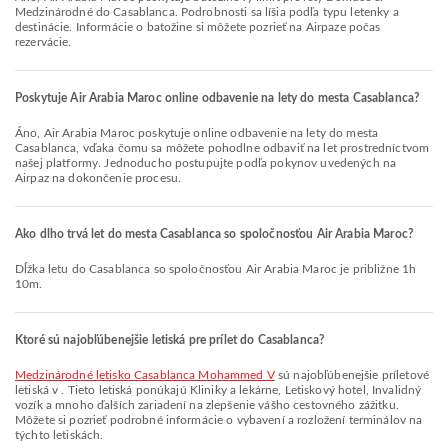
Medzinárodné do Casablanca. Podrobnosti sa líšia podľa typu letenky a
destinácie. Informácie o batožine si môžete pozrieť na Airpaze počas
rezervácie.
Poskytuje Air Arabia Maroc online odbavenie na lety do mesta Casablanca?
Áno, Air Arabia Maroc poskytuje online odbavenie na lety do mesta
Casablanca, vďaka čomu sa môžete pohodlne odbaviť na let prostredníctvom
našej platformy. Jednoducho postupujte podľa pokynov uvedených na
Airpaz na dokončenie procesu.
Ako dlho trvá let do mesta Casablanca so spoločnosťou Air Arabia Maroc?
Dĺžka letu do Casablanca so spoločnosťou Air Arabia Maroc je približne 1h
10m.
Ktoré sú najobľúbenejšie letiská pre prílet do Casablanca?
Medzinárodné letisko Casablanca Mohammed V
sú najobľúbenejšie príletové
letiská v . Tieto letiská ponúkajú Kliniky a lekárne, Letiskový hotel, Invalidný
vozík a mnoho ďalších zariadení na zlepšenie vášho cestovného zážitku.
Môžete si pozrieť podrobné informácie o vybavení a rozložení terminálov na
týchto letiskách.