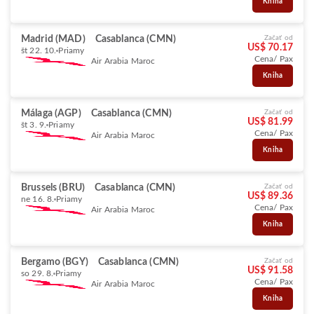
Kniha
Madrid (MAD)
Casablanca (CMN)
Začať od
US$ 70.17
št 22. 10.
Priamy
Cena/ Pax
Air Arabia Maroc
Kniha
Málaga (AGP)
Casablanca (CMN)
Začať od
US$ 81.99
št 3. 9.
Priamy
Cena/ Pax
Air Arabia Maroc
Kniha
Brussels (BRU)
Casablanca (CMN)
Začať od
US$ 89.36
ne 16. 8.
Priamy
Cena/ Pax
Air Arabia Maroc
Kniha
Bergamo (BGY)
Casablanca (CMN)
Začať od
US$ 91.58
so 29. 8.
Priamy
Cena/ Pax
Air Arabia Maroc
Kniha