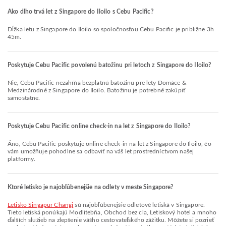
Ako dlho trvá let z Singapore do Iloilo s Cebu Pacific?
Dĺžka letu z Singapore do Iloilo so spoločnosťou Cebu Pacific je približne 3h
45m.
Poskytuje Cebu Pacific povolenú batožinu pri letoch z Singapore do Iloilo?
Nie, Cebu Pacific nezahŕňa bezplatnú batožinu pre lety Domáce &
Medzinárodné z Singapore do Iloilo. Batožinu je potrebné zakúpiť
samostatne.
Poskytuje Cebu Pacific online check-in na let z Singapore do Iloilo?
Áno, Cebu Pacific poskytuje online check-in na let z Singapore do Iloilo, čo
vám umožňuje pohodlne sa odbaviť na váš let prostredníctvom našej
platformy.
Ktoré letisko je najobľúbenejšie na odlety v meste Singapore?
Letisko Singapur Changi
sú najobľúbenejšie odletové letiská v Singapore.
Tieto letiská ponúkajú Modlitebňa, Obchod bez cla, Letiskový hotel a mnoho
ďalších služieb na zlepšenie vášho cestovateľského zážitku. Môžete si pozrieť