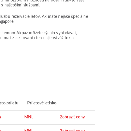
o. S množstvom možností na dosah ruky je vaša
 s najlepšími službami.
lužbu rezervácie letov. Ak máte nejaké špeciálne
ngapore.
 systémom Airpaz môžete rýchlo vyhľadávať,
te mali z cestovania ten najlepší zážitok a
to príletu
Príletové letisko
a
MNL
Zobraziť ceny