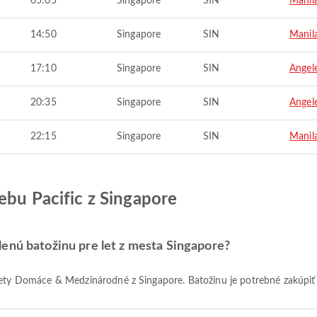
05:05
Singapore
SIN
Manil
14:50
Singapore
SIN
Manil
17:10
Singapore
SIN
Angel
20:35
Singapore
SIN
Angel
22:15
Singapore
SIN
Manil
ebu Pacific z Singapore
enú batožinu pre let z mesta Singapore?
e lety Domáce & Medzinárodné z Singapore. Batožinu je potrebné zakúpiť