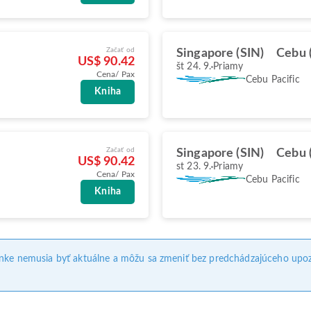
Začať od
Singapore (SIN)
Cebu 
US$ 90.42
št 24. 9.
Priamy
Cena/ Pax
Cebu Pacific
Kniha
Začať od
Singapore (SIN)
Cebu 
US$ 90.42
st 23. 9.
Priamy
Cena/ Pax
Cebu Pacific
Kniha
ánke nemusia byť aktuálne a môžu sa zmeniť bez predchádzajúceho upoz