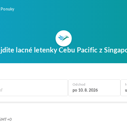
Ponuky
jdite lacné letenky Cebu Pacific z Singap
Odchod
N
po 10. 8. 2026
u
4 GMT+0