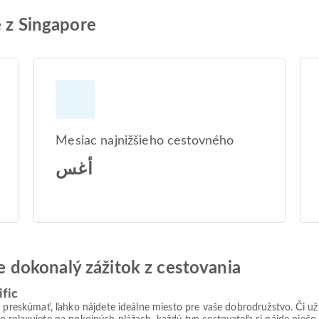
e z Singapore
Mesiac najnižšieho cestovného
أغس
jte dokonalý zážitok z cestovania
fic
e preskúmať, ľahko nájdete ideálne miesto pre vaše dobrodružstvo. Či u