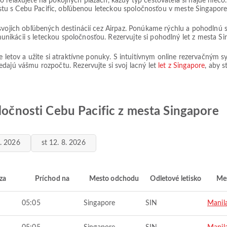
o relaxujete na pokojných plážach, každý typ cestovateľa si nájde nieč
cestu s Cebu Pacific, obľúbenou leteckou spoločnosťou v meste Singapore
svojich obľúbených destinácií cez Airpaz. Ponúkame rýchlu a pohodlnú s
ikácii s leteckou spoločnosťou. Rezervujte si pohodlný let z mesta Si
ie letov a užite si atraktívne ponuky. S intuitívnym online rezervačným
dajú vášmu rozpočtu. Rezervujte si svoj lacný let
let z Singapore
, aby s
oločnosti Cebu Pacific z mesta Singapore
8. 2026
st 12. 8. 2026
za
Príchod na
Mesto odchodu
Odletové letisko
Mes
05:05
Singapore
SIN
Manil