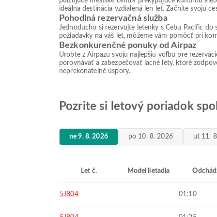
pulzujúce mestské centrá prekypujúce kultúrou aleb
ideálna destinácia vzdialená len let. Začnite svoju 
Pohodlná rezervačná služba
Jednoducho si rezervujte letenky s Cebu Pacific do 
požiadavky na váš let, môžeme vám pomôcť pri komun
Bezkonkurenčné ponuky od Airpaz
Urobte z Airpazu svoju najlepšiu voľbu pre rezervác
porovnávať a zabezpečovať lacné lety, ktoré zodpove
neprekonateľné úspory.
Pozrite si letový poriadok sp
ne 9. 8. 2026
po 10. 8. 2026
ut 11. 
Let č.
Model lietadla
Odchád
5J804
-
01:10