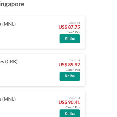
Singapore
Začať od
a (MNL)
US$ 87.75
Cena/ Pax
Kniha
Začať od
es (CRK)
US$ 89.92
Cena/ Pax
Kniha
Začať od
a (MNL)
US$ 90.41
Cena/ Pax
Kniha