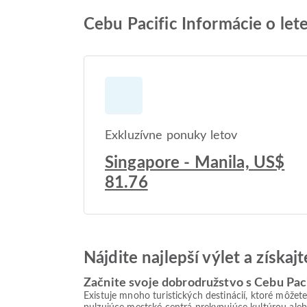
Cebu Pacific Informácie o let
Exkluzívne ponuky letov
Singapore - Manila, US$
81.76
Nájdite najlepší výlet a získa
Začnite svoje dobrodružstvo s Cebu Paci
Existuje mnoho turistických destinácií, ktoré môžet