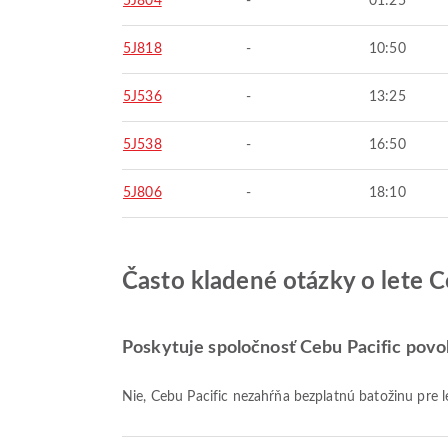
5J804
-
01:25
5J818
-
10:50
5J536
-
13:25
5J538
-
16:50
5J806
-
18:10
Často kladené otázky o lete C
Poskytuje spoločnosť Cebu Pacific povol
Nie, Cebu Pacific nezahŕňa bezplatnú batožinu pr