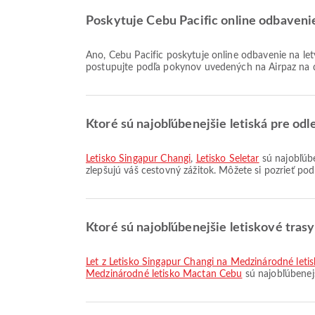
Poskytuje Cebu Pacific online odbavenie
Áno, Cebu Pacific poskytuje online odbavenie na lety z mesta Singapore, čo vám umožňuje pohodlne sa odbaviť na váš let prostredníctvom našej platformy. Jednoducho
postupujte podľa pokynov uvedených na Airpaz na 
Ktoré sú najobľúbenejšie letiská pre odl
Letisko Singapur Changi
,
Letisko Seletar
sú najobľúbe
zlepšujú váš cestovný zážitok. Môžete si pozrieť po
Ktoré sú najobľúbenejšie letiskové tras
let z Letisko Singapur Changi na Medzinárodné let
Medzinárodné letisko Mactan Cebu
sú najobľúbenejš