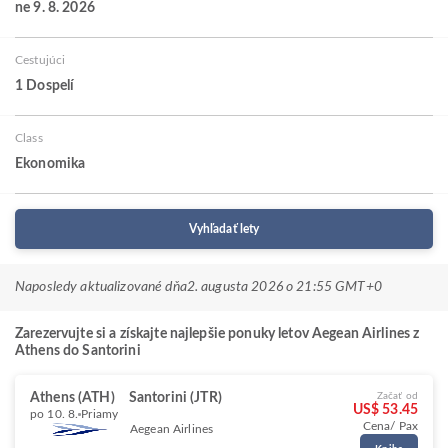
ne 9. 8. 2026
Cestujúci
1 Dospelí
Class
Ekonomika
Vyhľadať lety
Naposledy aktualizované dňa
2. augusta 2026 o 21:55 GMT+0
Zarezervujte si a získajte najlepšie ponuky letov Aegean Airlines z
Athens do Santorini
Athens (ATH)
Santorini (JTR)
Začať od
US$ 53.45
po 10. 8.
Priamy
Cena/ Pax
Aegean Airlines