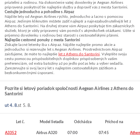
priateľmi a rodinou. Na dokončenie vašej dovolenky je Aegean Airlines
pripravená poskytnúť tie najlepšie služby a dopraviť vás z mesta Santorini.
Cestujte jednoducho a pohodlne s Airpaz
Nájdite lety od Aegean Airlines rýchlo, jednoducho a lacno s pomocou
Airpaz. Jediným kliknutím môžete zažiť najlepší a najnezabudnuteľnejší let z
Athens do Santorini. Na druhej strane vám Airpaz poskytuje tím zákazníckych
služieb, ktorý je vždy pripravený vám pomôcť s akýmikoľvek otázkami. Užite si
príjemnú dovolenku s rodinou bez starostí s cestovateľskými plánmi.
Najlepšie cestovné ponuky z mesta Santorini
Získajte lacné letenky iba s Airpaz. Nájdite najlepšie promo akcie a
jednoducho si rezervujte let s Aegean Airlines. Prostredníctvom Airpaz
zaisťujeme, že máte to najlepšie
let z Athens do Santorini
. Vylepšite svoju
cestu pomocou prispôsobiteľných doplnkov prispôsobených vašim
preferenciám, od extra batožiny až po jedlo počas letu a výber sedadla.
Zarezervujte si svoj lacný let s najlepším cestovateľským zážitkom a
bezkonkurenčnými úsporami.
Pozrite si letový poriadok spoločnosti Aegean Airlines z Athens do
Santorini
ut 4. 8.
st 5. 8.
Let č.
Model lietadla
Odchádza
Príchod na
A3352
Airbus A320
07:00
07:45
Athen