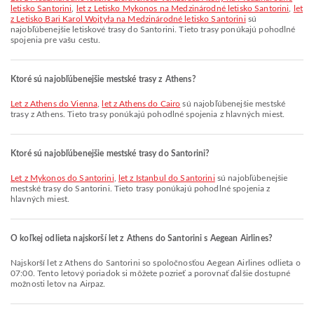
letisko Santorini
,
let z Letisko Mykonos na Medzinárodné letisko Santorini
,
let
z Letisko Bari Karol Wojtyła na Medzinárodné letisko Santorini
sú
najobľúbenejšie letiskové trasy do Santorini. Tieto trasy ponúkajú pohodlné
spojenia pre vašu cestu.
Ktoré sú najobľúbenejšie mestské trasy z Athens?
let z Athens do Vienna
,
let z Athens do Cairo
sú najobľúbenejšie mestské
trasy z Athens. Tieto trasy ponúkajú pohodlné spojenia z hlavných miest.
Ktoré sú najobľúbenejšie mestské trasy do Santorini?
let z Mykonos do Santorini
,
let z Istanbul do Santorini
sú najobľúbenejšie
mestské trasy do Santorini. Tieto trasy ponúkajú pohodlné spojenia z
hlavných miest.
O koľkej odlieta najskorší let z Athens do Santorini s Aegean Airlines?
Najskorší let z Athens do Santorini so spoločnosťou Aegean Airlines odlieta o
07:00. Tento letový poriadok si môžete pozrieť a porovnať ďalšie dostupné
možnosti letov na Airpaz.