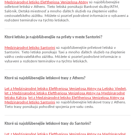
Medzinárodné letisko Eleftheriosa Venizelosa Atény
sú najobľúbenejšie
odletové letiská v Athens. Tieto letiská ponúkajú Bankové služby/ATM,
Salónik, Detská miestnosť a mnoho ďalších služieb na zlepšenie vášho
cestovateľského zážitku. Môžete si pozrieť podrobné informácie o vybavení a
rozložení terminálov na týchto letiskách.
Ktoré letisko je najobľúbenejšie na prílety v meste Santorini?
Medzinárodné letisko Santorini
sú najobľúbenejšie príletové letiská v
Santorini. Tieto letiská ponúkajú Taxi a mnoho ďalších služieb na zlepšenie
vášho cestovateľského zážitku. Môžete si pozrieť podrobné informácie o
vybavení a rozložení terminálov na týchto letiskách.
Ktoré sú najobľúbenejšie letiskové trasy z Athens?
let z Medzinárodné letisko Eleftheriosa Venizelosa Atény na Letisko Viedeň
,
let z Medzinárodné letisko Eleftheriosa Venizelosa Atény na Medzinárodné
letisko Káhira
,
let z Medzinárodné letisko Eleftheriosa Venizelosa Atény na
Medzinárodné letisko Santorini
sú najobľúbenejšie letiskové trasy z Athens.
Tieto trasy ponúkajú pohodlné spojenia pre vašu cestu.
Ktoré sú najobľúbenejšie letiskové trasy do Santorini?
let z Medzinárodné letisko Eleftheriosa Venizelosa Atény na Medzinárodné