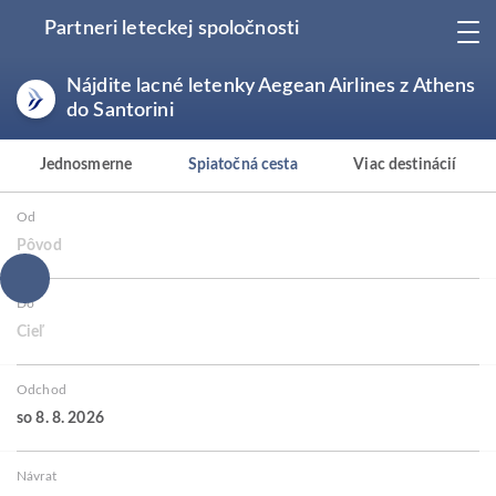
Partneri leteckej spoločnosti
Nájdite lacné letenky Aegean Airlines z Athens
do Santorini
Jednosmerne
Spiatočná cesta
Viac destinácií
Od
Pôvod
Do
Cieľ
Odchod
so 8. 8. 2026
Návrat