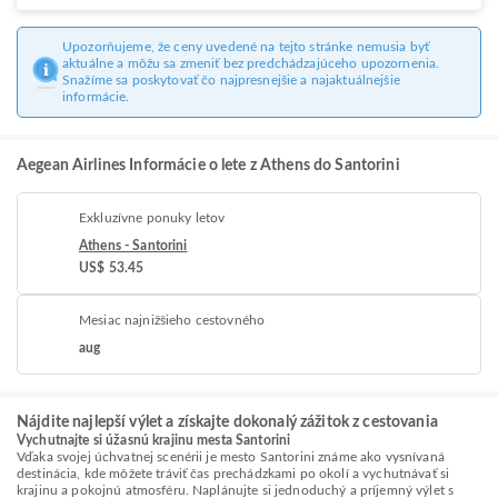
Upozorňujeme, že ceny uvedené na tejto stránke nemusia byť
aktuálne a môžu sa zmeniť bez predchádzajúceho upozornenia.
Snažíme sa poskytovať čo najpresnejšie a najaktuálnejšie
informácie.
Aegean Airlines Informácie o lete z Athens do Santorini
Exkluzívne ponuky letov
Athens - Santorini
US$ 53.45
Mesiac najnižšieho cestovného
aug
Nájdite najlepší výlet a získajte dokonalý zážitok z cestovania
Vychutnajte si úžasnú krajinu mesta Santorini
Vďaka svojej úchvatnej scenérii je mesto Santorini známe ako vysnívaná
destinácia, kde môžete tráviť čas prechádzkami po okolí a vychutnávať si
krajinu a pokojnú atmosféru. Naplánujte si jednoduchý a príjemný výlet s