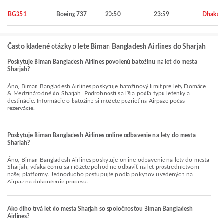
BG351
Boeing 737
20:50
23:59
Dhak
Často kladené otázky o lete Biman Bangladesh Airlines do Sharjah
Poskytuje Biman Bangladesh Airlines povolenú batožinu na let do mesta
Sharjah?
Áno, Biman Bangladesh Airlines poskytuje batožinový limit pre lety Domáce
& Medzinárodné do Sharjah. Podrobnosti sa líšia podľa typu letenky a
destinácie. Informácie o batožine si môžete pozrieť na Airpaze počas
rezervácie.
Poskytuje Biman Bangladesh Airlines online odbavenie na lety do mesta
Sharjah?
Áno, Biman Bangladesh Airlines poskytuje online odbavenie na lety do mesta
Sharjah, vďaka čomu sa môžete pohodlne odbaviť na let prostredníctvom
našej platformy. Jednoducho postupujte podľa pokynov uvedených na
Airpaz na dokončenie procesu.
Ako dlho trvá let do mesta Sharjah so spoločnosťou Biman Bangladesh
Airlines?