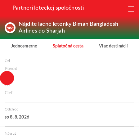
Partneri leteckej spoločnosti
Nájdite lacné letenky Biman Bangladesh
Airlines do Sharjah
Jednosmerne
Spiatočná cesta
Viac destinácií
Od
Pôvod
Do
Cieľ
Odchod
so 8. 8. 2026
Návrat