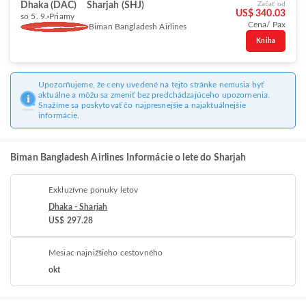
Dhaka (DAC)
Sharjah (SHJ)
Začať od
US$ 340.03
so 5. 9.
Priamy
Cena/ Pax
Biman Bangladesh Airlines
Kniha
Upozorňujeme, že ceny uvedené na tejto stránke nemusia byť
aktuálne a môžu sa zmeniť bez predchádzajúceho upozornenia.
Snažíme sa poskytovať čo najpresnejšie a najaktuálnejšie
informácie.
Biman Bangladesh Airlines Informácie o lete do Sharjah
Exkluzívne ponuky letov
Dhaka - Sharjah
US$ 297.28
Mesiac najnižšieho cestovného
okt