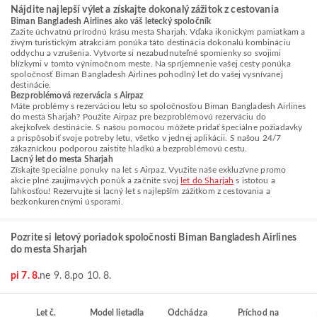
Nájdite najlepší výlet a získajte dokonalý zážitok z cestovania
Biman Bangladesh Airlines ako váš letecký spoločník
Zažite úchvatnú prírodnú krásu mesta Sharjah. Vďaka ikonickým pamiatkam a
živým turistickým atrakciám ponúka táto destinácia dokonalú kombináciu
oddychu a vzrušenia. Vytvorte si nezabudnuteľné spomienky so svojimi
blízkymi v tomto výnimočnom meste. Na spríjemnenie vašej cesty ponúka
spoločnosť Biman Bangladesh Airlines pohodlný let do vašej vysnívanej
destinácie.
Bezproblémová rezervácia s Airpaz
Máte problémy s rezerváciou letu so spoločnosťou Biman Bangladesh Airlines
do mesta Sharjah? Použite Airpaz pre bezproblémovú rezerváciu do
akejkoľvek destinácie. S našou pomocou môžete pridať špeciálne požiadavky
a prispôsobiť svoje potreby letu, všetko v jednej aplikácii. S našou 24/7
zákazníckou podporou zaistite hladkú a bezproblémovú cestu.
Lacný let do mesta Sharjah
Získajte špeciálne ponuky na let s Airpaz. Využite naše exkluzívne promo
akcie plné zaujímavých ponúk a začnite svoj
let do Sharjah
s istotou a
ľahkosťou! Rezervujte si lacný let s najlepším zážitkom z cestovania a
bezkonkurenčnými úsporami.
Pozrite si letový poriadok spoločnosti Biman Bangladesh Airlines
do mesta Sharjah
pi 7. 8.
ne 9. 8.
po 10. 8.
Let č.
Model lietadla
Odchádza
Príchod na