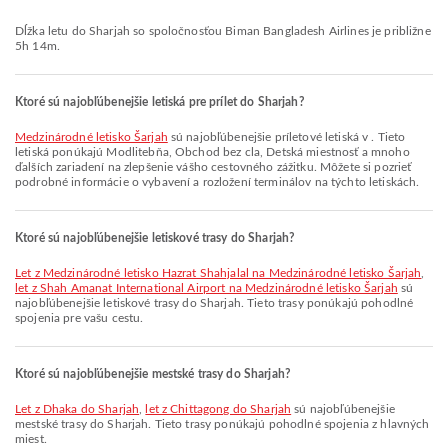
Dĺžka letu do Sharjah so spoločnosťou Biman Bangladesh Airlines je približne
5h 14m.
Ktoré sú najobľúbenejšie letiská pre prílet do Sharjah?
Medzinárodné letisko Šarjah
sú najobľúbenejšie príletové letiská v . Tieto
letiská ponúkajú Modlitebňa, Obchod bez cla, Detská miestnosť a mnoho
ďalších zariadení na zlepšenie vášho cestovného zážitku. Môžete si pozrieť
podrobné informácie o vybavení a rozložení terminálov na týchto letiskách.
Ktoré sú najobľúbenejšie letiskové trasy do Sharjah?
let z Medzinárodné letisko Hazrat Shahjalal na Medzinárodné letisko Šarjah
,
let z Shah Amanat International Airport na Medzinárodné letisko Šarjah
sú
najobľúbenejšie letiskové trasy do Sharjah. Tieto trasy ponúkajú pohodlné
spojenia pre vašu cestu.
Ktoré sú najobľúbenejšie mestské trasy do Sharjah?
let z Dhaka do Sharjah
,
let z Chittagong do Sharjah
sú najobľúbenejšie
mestské trasy do Sharjah. Tieto trasy ponúkajú pohodlné spojenia z hlavných
miest.