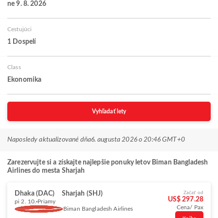
ne 9. 8. 2026
Cestujúci
1 Dospelí
Class
Ekonomika
Vyhľadať lety
Naposledy aktualizované dňa
6. augusta 2026 o 20:46 GMT+0
Zarezervujte si a získajte najlepšie ponuky letov Biman Bangladesh
Airlines do mesta Sharjah
Dhaka (DAC)
Sharjah (SHJ)
Začať od
US$ 297.28
pi 2. 10.
Priamy
Cena/ Pax
Biman Bangladesh Airlines