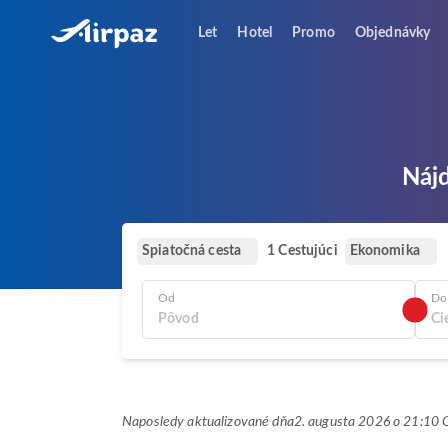
Let
Hotel
Promo
Objednávky
Nájd
Spiatočná cesta
Ekonomika
1 Cestujúci
Od
Do
Naposledy aktualizované dňa
2. augusta 2026 o 21:1