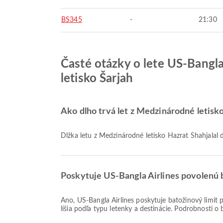
BS345
-
21:30
Časté otázky o lete US-Bangla
letisko Šarjah
Ako dlho trvá let z Medzinárodné letisk
Dĺžka letu z Medzinárodné letisko Hazrat Shahjalal
Poskytuje US-Bangla Airlines povolenú b
Áno, US-Bangla Airlines poskytuje batožinový limit pre lety Domáce & Medzinárodné z Medzinárodné letisko Hazrat Shahjalal do Medzinárodné letisko Šarjah. Podrobnosti sa
líšia podľa typu letenky a destinácie. Podrobnosti o 