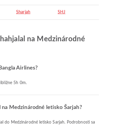
Sharjah
SHJ
Shahjalal na Medzinárodné
Bangla Airlines?
ribližne 5h 0m.
l na Medzinárodné letisko Šarjah?