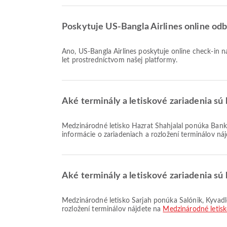
Poskytuje US-Bangla Airlines online odb
Áno, US-Bangla Airlines poskytuje online check-in na let z Medzinárodné letisko Hazrat Shahjalal do Medzinárodné letisko Šarjah, čo vám umožňuje pohodlne sa odbaviť na váš
let prostredníctvom našej platformy.
Aké terminály a letiskové zariadenia sú 
Medzinárodné letisko Hazrat Shahjalal ponúka Bankové služby/ATM, Čakacia zóna, Kúpeľňa na fajčenie a množstvo ďalších služieb na zlepšenie vášho cestovania. Podrobné
informácie o zariadeniach a rozložení terminálov ná
Aké terminály a letiskové zariadenia sú 
Medzinárodné letisko Šarjah ponúka Salónik, Kyvadlová doprava, Stravovanie a množstvo ďalších služieb na zlepšenie vášho cestovania. Podrobné informácie o zariadeniach a
rozložení terminálov nájdete na
Medzinárodné letisk