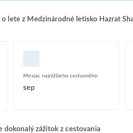
 o lete z Medzinárodné letisko Hazrat Sh
Mesiac najnižšieho cestovného
sep
jte dokonalý zážitok z cestovania