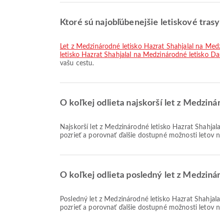
Ktoré sú najobľúbenejšie letiskové tras
let z Medzinárodné letisko Hazrat Shahjalal na Me
letisko Hazrat Shahjalal na Medzinárodné letisko D
vašu cestu.
O koľkej odlieta najskorší let z Medziná
Najskorší let z Medzinárodné letisko Hazrat Shahjalal do Medzinárodné letisko Šarjah so spoločnosťou US-Bangla Airlines odlieta o 21:00. Tento letový poriadok si môžete
pozrieť a porovnať ďalšie dostupné možnosti letov n
O koľkej odlieta posledný let z Medziná
Posledný let z Medzinárodné letisko Hazrat Shahjalal do Medzinárodné letisko Šarjah so spoločnosťou US-Bangla Airlines odlieta o 21:40. Tento letový poriadok si môžete
pozrieť a porovnať ďalšie dostupné možnosti letov n