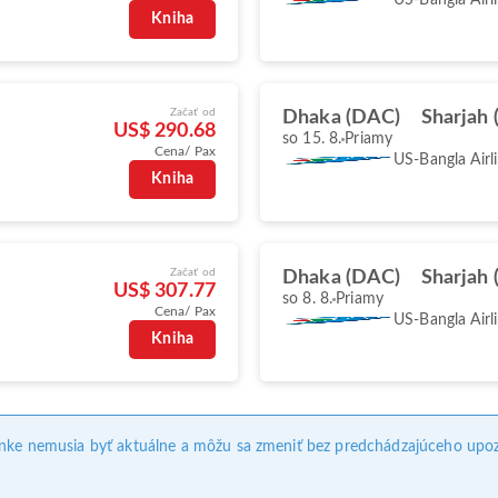
Kniha
Začať od
Dhaka (DAC)
Sharjah 
US$ 290.68
so 15. 8.
Priamy
Cena/ Pax
US-Bangla Airl
Kniha
Začať od
Dhaka (DAC)
Sharjah 
US$ 307.77
so 8. 8.
Priamy
Cena/ Pax
US-Bangla Airl
Kniha
ánke nemusia byť aktuálne a môžu sa zmeniť bez predchádzajúceho upoz