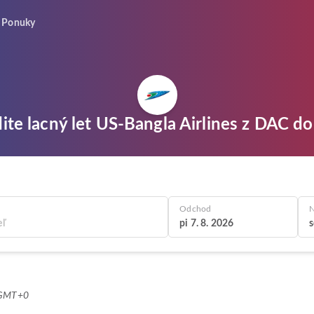
Ponuky
ite lacný let US-Bangla Airlines z DAC d
Odchod
N
pi 7. 8. 2026
s
0 GMT+0