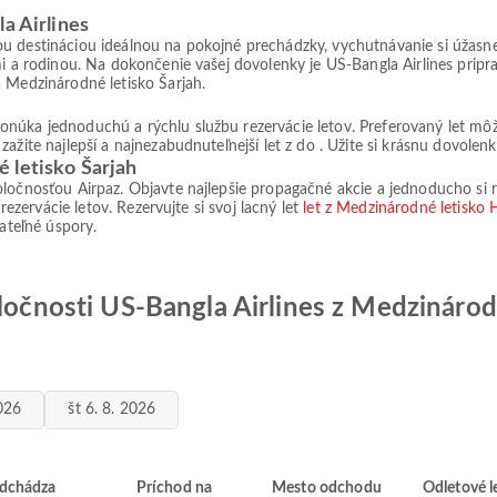
a Airlines
u destináciou ideálnou na pokojné prechádzky, vychutnávanie si úžasnej
mi a rodinou. Na dokončenie vašej dovolenky je US-Bangla Airlines prip
 Medzinárodné letisko Šarjah.
núka jednoduchú a rýchlu službu rezervácie letov. Preferovaný let môž
ažite najlepší a najnezabudnuteľnejší let z do . Užite si krásnu dovolenk
 letisko Šarjah
ločnosťou Airpaz. Objavte najlepšie propagačné akcie a jednoducho si re
 rezervácie letov. Rezervujte si svoj lacný let
let z Medzinárodné letisko 
nateľné úspory.
oločnosti US-Bangla Airlines z Medzinárod
2026
št 6. 8. 2026
dchádza
Príchod na
Mesto odchodu
Odletové l