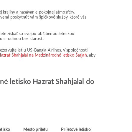
 krajiny a nasávanie pokojnej atmosféry.
ravená poskytnúť vám špičkové služby, ktoré vás
ete získať so svojou obľúbenou leteckou
u s rodinou bez starostí.
zervujte let u US-Bangla Airlines. V spoločnosti
Hazrat Shahjalal na Medzinárodné letisko Šarjah
, aby
né letisko Hazrat Shahjalal do
etisko
Mesto príletu
Príletové letisko