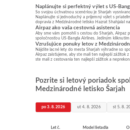
Naplánujte si perfektný výlet s US-Bangl
So svojou úchvatnou scenériou je Sharjah vysnívano
Naplánujte si jednoduchý a príjemný výlet s priateľ
dopravia z Medzinárodné letisko Hazrat Shahjalal na
Airpaz ako vaša cestovná asistencia
Aby sme vám pomohli s cestou do Sharjah, Airpaz po
spoločnosťou US-Bangla Airlines. Jediným kliknutím z
Vzrušujúce ponuky letov z Medzinárodné
Nájdite lacné lety do mesta Sharjah výhradne so spo
Airpaz zaisťujeme, aby ste mali ten najlepší zážitok z
ste mali z cestovania ten najlepší zážitok a nepreko
Pozrite si letový poriadok sp
Medzinárodné letisko Šarjah
po 3. 8. 2026
ut 4. 8. 2026
st 5. 8. 
Let č.
Model lietadla
O