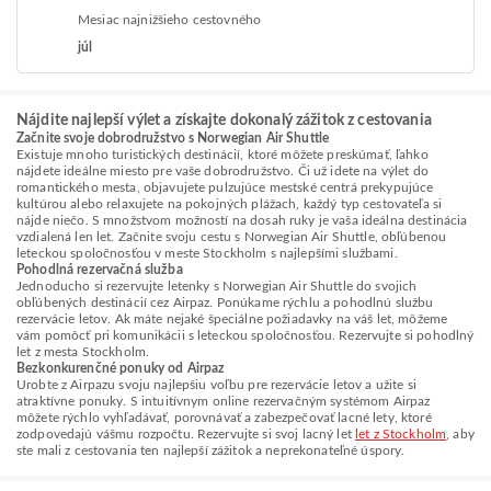
Mesiac najnižšieho cestovného
júl
Nájdite najlepší výlet a získajte dokonalý zážitok z cestovania
Začnite svoje dobrodružstvo s Norwegian Air Shuttle
Existuje mnoho turistických destinácií, ktoré môžete preskúmať, ľahko
nájdete ideálne miesto pre vaše dobrodružstvo. Či už idete na výlet do
romantického mesta, objavujete pulzujúce mestské centrá prekypujúce
kultúrou alebo relaxujete na pokojných plážach, každý typ cestovateľa si
nájde niečo. S množstvom možností na dosah ruky je vaša ideálna destinácia
vzdialená len let. Začnite svoju cestu s Norwegian Air Shuttle, obľúbenou
leteckou spoločnosťou v meste Stockholm s najlepšími službami.
Pohodlná rezervačná služba
Jednoducho si rezervujte letenky s Norwegian Air Shuttle do svojich
obľúbených destinácií cez Airpaz. Ponúkame rýchlu a pohodlnú službu
rezervácie letov. Ak máte nejaké špeciálne požiadavky na váš let, môžeme
vám pomôcť pri komunikácii s leteckou spoločnosťou. Rezervujte si pohodlný
let z mesta Stockholm.
Bezkonkurenčné ponuky od Airpaz
Urobte z Airpazu svoju najlepšiu voľbu pre rezervácie letov a užite si
atraktívne ponuky. S intuitívnym online rezervačným systémom Airpaz
môžete rýchlo vyhľadávať, porovnávať a zabezpečovať lacné lety, ktoré
zodpovedajú vášmu rozpočtu. Rezervujte si svoj lacný let
let z Stockholm
, aby
ste mali z cestovania ten najlepší zážitok a neprekonateľné úspory.