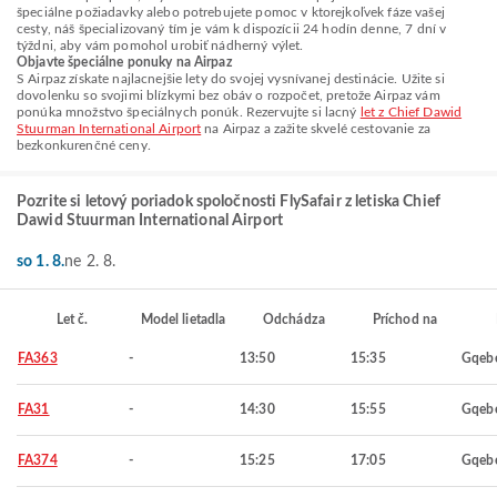
špeciálne požiadavky alebo potrebujete pomoc v ktorejkoľvek fáze vašej
cesty, náš špecializovaný tím je vám k dispozícii 24 hodín denne, 7 dní v
týždni, aby vám pomohol urobiť nádherný výlet.
Objavte špeciálne ponuky na Airpaz
S Airpaz získate najlacnejšie lety do svojej vysnívanej destinácie. Užite si
dovolenku so svojimi blízkymi bez obáv o rozpočet, pretože Airpaz vám
ponúka množstvo špeciálnych ponúk. Rezervujte si lacný
let z Chief Dawid
Stuurman International Airport
na Airpaz a zažite skvelé cestovanie za
bezkonkurenčné ceny.
Pozrite si letový poriadok spoločnosti FlySafair z letiska Chief
Dawid Stuurman International Airport
so 1. 8.
ne 2. 8.
Let č.
Model lietadla
Odchádza
Príchod na
FA363
-
13:50
15:35
Gqeb
FA31
-
14:30
15:55
Gqeb
FA374
-
15:25
17:05
Gqeb