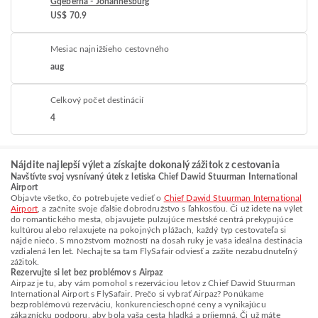
Gqeberha - Johannesburg
US$ 70.9
Mesiac najnižšieho cestovného
aug
Celkový počet destinácií
4
Nájdite najlepší výlet a získajte dokonalý zážitok z cestovania
Navštívte svoj vysnívaný útek z letiska Chief Dawid Stuurman International
Airport
Objavte všetko, čo potrebujete vedieť o
Chief Dawid Stuurman International
Airport
, a začnite svoje ďalšie dobrodružstvo s ľahkosťou. Či už idete na výlet
do romantického mesta, objavujete pulzujúce mestské centrá prekypujúce
kultúrou alebo relaxujete na pokojných plážach, každý typ cestovateľa si
nájde niečo. S množstvom možností na dosah ruky je vaša ideálna destinácia
vzdialená len let. Nechajte sa tam FlySafair odviesť a zažite nezabudnuteľný
zážitok.
Rezervujte si let bez problémov s Airpaz
Airpaz je tu, aby vám pomohol s rezerváciou letov z Chief Dawid Stuurman
International Airport s FlySafair. Prečo si vybrať Airpaz? Ponúkame
bezproblémovú rezerváciu, konkurencieschopné ceny a vynikajúcu
zákaznícku podporu, aby bola vaša cesta hladká a príjemná. Či už máte