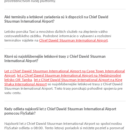
prostredníctvom našej platformy.
Aké terminály a letiskové zariadenia sú k dispozícii na Chief Dawid
Stuurman International Airport?
Letisko ponúka Taxi a množstvo ďalších služieb na zlepšenie vášho
cestovateľského zážitku. Podrobné informácie o vybavení a rozložení
terminálov nájdete na
Chief Dawid Stuurman International Airport
.
Ktoré sú najobľúbenejšie letiskové trasy z Chief Dawid Stuurman
International Airport?
let z Chief Dawid Stuurman International Airport na Cape Town International
Airport
,
let z Chief Dawid Stuurman International Airport na Medzinárodné
letisko OR Tamba
,
let z Chief Dawid Stuurman International Airport na King
Shaka International Airport
sú najobľúbenejšie letiskové trasy z Chief Dawid
Stuurman International Airport. Tieto trasy ponúkajú pohodlné spojenia pre
vašu cestu.
Kedy odlieta najskorší let z Chief Dawid Stuurman International Airport
pomocou FlySafair?
Najskorší let z Chief Dawid Stuurman International Airport so spoločnosťou
FlySafair odlieta o 08:00. Tento letový poriadok si môžete pozrieť a porovnať