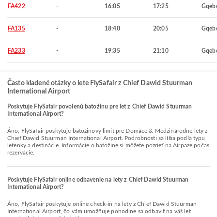
FA422
-
16:05
17:25
Gqeb
FA135
-
18:40
20:05
Gqeb
FA233
-
19:35
21:10
Gqeb
Často kladené otázky o lete FlySafair z Chief Dawid Stuurman
International Airport
Poskytuje FlySafair povolenú batožinu pre let z Chief Dawid Stuurman
International Airport?
Áno, FlySafair poskytuje batožinový limit pre Domáce & Medzinárodné lety z
Chief Dawid Stuurman International Airport. Podrobnosti sa líšia podľa typu
letenky a destinácie. Informácie o batožine si môžete pozrieť na Airpaze počas
rezervácie.
Poskytuje FlySafair online odbavenie na lety z Chief Dawid Stuurman
International Airport?
Áno, FlySafair poskytuje online check-in na lety z Chief Dawid Stuurman
International Airport, čo vám umožňuje pohodlne sa odbaviť na váš let