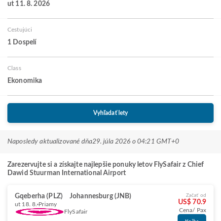
ut 11. 8. 2026
Cestujúci
1 Dospelí
Class
Ekonomika
Vyhľadať lety
Naposledy aktualizované dňa
29. júla 2026 o 04:21 GMT+0
Zarezervujte si a získajte najlepšie ponuky letov FlySafair z Chief
Dawid Stuurman International Airport
Gqeberha (PLZ)
Johannesburg (JNB)
Začať od
US$ 70.9
ut 18. 8.
Priamy
Cena/ Pax
FlySafair