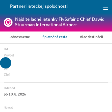
Partneri leteckej spoločnosti
Nájdite lacné letenky FlySafair z Chief Dawid
Stuurman International Airport
Jednosmerne
Spiatočná cesta
Viac destinácií
Od
Pôvod
Do
Cieľ
Odchod
po 10. 8. 2026
Návrat