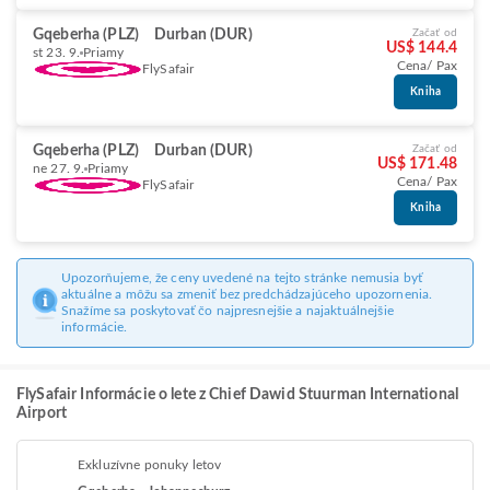
Gqeberha (PLZ)
Durban (DUR)
Začať od
US$ 144.4
st 23. 9.
Priamy
Cena/ Pax
FlySafair
Kniha
Gqeberha (PLZ)
Durban (DUR)
Začať od
US$ 171.48
ne 27. 9.
Priamy
Cena/ Pax
FlySafair
Kniha
Upozorňujeme, že ceny uvedené na tejto stránke nemusia byť
aktuálne a môžu sa zmeniť bez predchádzajúceho upozornenia.
Snažíme sa poskytovať čo najpresnejšie a najaktuálnejšie
informácie.
FlySafair Informácie o lete z Chief Dawid Stuurman International
Airport
Exkluzívne ponuky letov