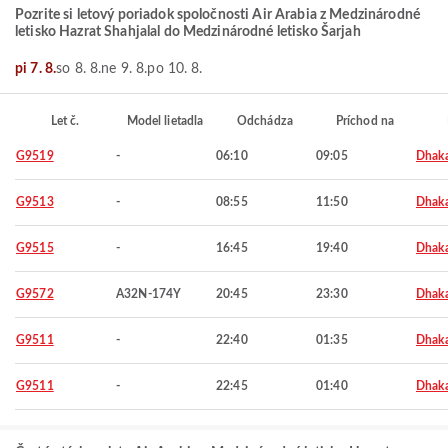
Pozrite si letový poriadok spoločnosti Air Arabia z Medzinárodné
letisko Hazrat Shahjalal do Medzinárodné letisko Šarjah
pi 7. 8.
so 8. 8.
ne 9. 8.
po 10. 8.
Let č.
Model lietadla
Odchádza
Príchod na
G9519
-
06:10
09:05
Dhak
G9513
-
08:55
11:50
Dhak
G9515
-
16:45
19:40
Dhak
G9572
A32N-174Y
20:45
23:30
Dhak
G9511
-
22:40
01:35
Dhak
G9511
-
22:45
01:40
Dhak