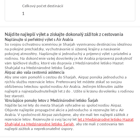
Celkový počet destinácií
1
Nájdite najlepší výlet a získajte dokonalý zážitok z cestovania
Naplánujte si perfektný výlet s Air Arabia
So svojou úchvatnou scenériou je Sharjah vysnívanou destináciou ideálnou
na pokojné prechádzky, vychutnávanie si úžasnej krajiny a nasávanie
pokojnej atmosféry. Naplánujte si jednoduchý a príjemný výlet s priateľmi a
rodinou. Na dokončenie vašej dovolenky je Air Arabia pripravená poskytnúť
vám špičkové služby, ktoré vás dopravia z Medzinárodné letisko Hazrat
Shahjalal na Medzinárodné letisko Šarjah.
Airpaz ako vaša cestovná asistencia
Aby sme vám pomohli s cestou do Sharjah, Airpaz ponúka jednoduchú a
rýchlu službu rezervácie letov. Preferovaný let môžete získať so svojou
obľúbenou leteckou spoločnosťou Air Arabia. Jediným kliknutím zažite
najlepší a najnezabudnuteľnejší let z do . Užite si krásnu dovolenku s rodinou
bez starostí.
Vzrušujúce ponuky letov z Medzinárodné letisko Šarjah
Nájdite lacné lety do mesta Sharjah výhradne so spoločnosťou Airpaz.
Objavte najlepšie propagačné akcie a jednoducho si rezervujte let u Air
Arabia. V spoločnosti Airpaz zaisťujeme, aby ste mali ten najlepší zážitok z
rezervácie letov. Rezervujte si svoj lacný let
let z Medzinárodné letisko Hazrat
Shahjalal na Medzinárodné letisko Šarjah
, aby ste mali z cestovania ten
najlepší zážitok a neprekonateľné úspory.