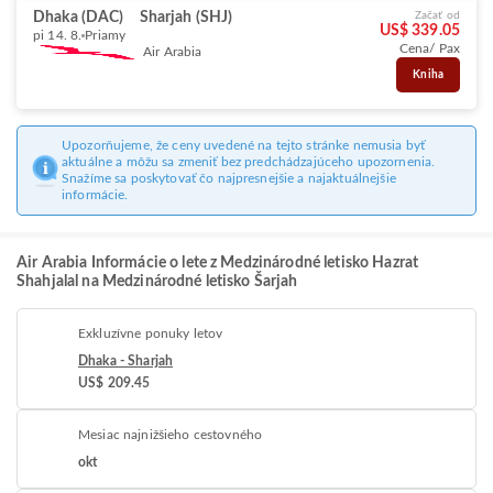
Dhaka (DAC)
Sharjah (SHJ)
Začať od
US$ 339.05
pi 14. 8.
Priamy
Cena/ Pax
Air Arabia
Kniha
Upozorňujeme, že ceny uvedené na tejto stránke nemusia byť
aktuálne a môžu sa zmeniť bez predchádzajúceho upozornenia.
Snažíme sa poskytovať čo najpresnejšie a najaktuálnejšie
informácie.
Air Arabia Informácie o lete z Medzinárodné letisko Hazrat
Shahjalal na Medzinárodné letisko Šarjah
Exkluzívne ponuky letov
Dhaka - Sharjah
US$ 209.45
Mesiac najnižšieho cestovného
okt