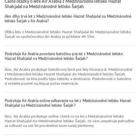
Časté otázky o lete Air Arabia z Medzinárodné letisko Hazrat
Shahjalal na Medzinárodné letisko Šarjah
Ako dlho trvá let z Medzinárodné letisko Hazrat Shahjalal na Medzinárodné
letisko Šarjah s Air Arabia?
Dĺžka letu z Medzinárodné letisko Hazrat Shahjalal do Medzinárodné letisko
Šarjah so spoločnosťou Air Arabia je približne 4h 55m.
Poskytuje Air Arabia povolenú batožinu pre let z Medzinárodné letisko
Hazrat Shahjalal na Medzinárodné letisko Šarjah?
Áno, Air Arabia poskytuje batožinový limit pre lety Domáce & Medzinárodné
z Medzinárodné letisko Hazrat Shahjalal do Medzinárodné letisko Šarjah.
Podrobnosti sa líšia podľa typu letenky a destinácie. Podrobnosti o batožine
si môžete pozrieť na Airpaz počas rezervácie.
Poskytuje Air Arabia online odbavenie na let z Medzinárodné letisko Hazrat
Shahjalal na Medzinárodné letisko Šarjah?
Áno, Air Arabia poskytuje online check-in na let z Medzinárodné letisko
Hazrat Shahjalal do Medzinárodné letisko Šarjah, čo vám umožňuje pohodlne
sa odbaviť na váš let prostredníctvom našej platformy.