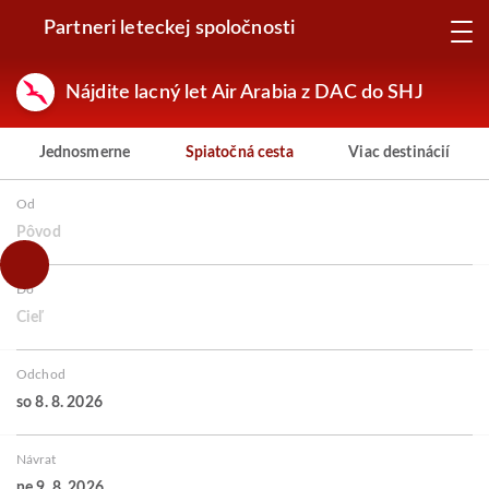
Partneri leteckej spoločnosti
Nájdite lacný let Air Arabia z DAC do SHJ
Jednosmerne
Spiatočná cesta
Viac destinácií
Od
Pôvod
Do
Cieľ
Odchod
so 8. 8. 2026
Návrat
ne 9. 8. 2026