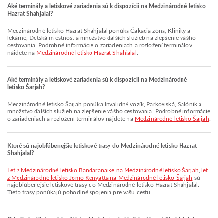
Aké terminály a letiskové zariadenia sú k dispozícii na Medzinárodné letisko
Hazrat Shahjalal?
Medzinárodné letisko Hazrat Shahjalal ponúka Čakacia zóna, Kliniky a
lekárne, Detská miestnosť a množstvo ďalších služieb na zlepšenie vášho
cestovania. Podrobné informácie o zariadeniach a rozložení terminálov
nájdete na
Medzinárodné letisko Hazrat Shahjalal
.
Aké terminály a letiskové zariadenia sú k dispozícii na Medzinárodné
letisko Šarjah?
Medzinárodné letisko Šarjah ponúka Invalidný vozík, Parkoviská, Salónik a
množstvo ďalších služieb na zlepšenie vášho cestovania. Podrobné informácie
o zariadeniach a rozložení terminálov nájdete na
Medzinárodné letisko Šarjah
.
Ktoré sú najobľúbenejšie letiskové trasy do Medzinárodné letisko Hazrat
Shahjalal?
let z Medzinárodné letisko Bandaranaike na Medzinárodné letisko Šarjah
,
let
z Medzinárodné letisko Jomo Kenyatta na Medzinárodné letisko Šarjah
sú
najobľúbenejšie letiskové trasy do Medzinárodné letisko Hazrat Shahjalal.
Tieto trasy ponúkajú pohodlné spojenia pre vašu cestu.