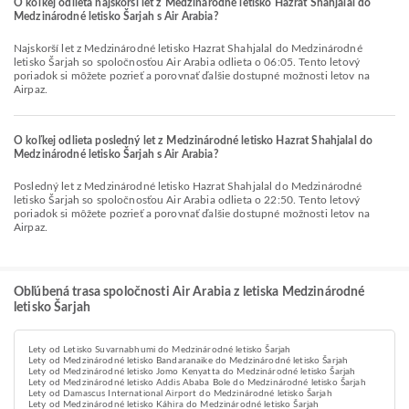
O koľkej odlieta najskorší let z Medzinárodné letisko Hazrat Shahjalal do
Medzinárodné letisko Šarjah s Air Arabia?
Najskorší let z Medzinárodné letisko Hazrat Shahjalal do Medzinárodné
letisko Šarjah so spoločnosťou Air Arabia odlieta o 06:05. Tento letový
poriadok si môžete pozrieť a porovnať ďalšie dostupné možnosti letov na
Airpaz.
O koľkej odlieta posledný let z Medzinárodné letisko Hazrat Shahjalal do
Medzinárodné letisko Šarjah s Air Arabia?
Posledný let z Medzinárodné letisko Hazrat Shahjalal do Medzinárodné
letisko Šarjah so spoločnosťou Air Arabia odlieta o 22:50. Tento letový
poriadok si môžete pozrieť a porovnať ďalšie dostupné možnosti letov na
Airpaz.
Obľúbená trasa spoločnosti Air Arabia z letiska Medzinárodné
letisko Šarjah
Lety od Letisko Suvarnabhumi do Medzinárodné letisko Šarjah
Lety od Medzinárodné letisko Bandaranaike do Medzinárodné letisko Šarjah
Lety od Medzinárodné letisko Jomo Kenyatta do Medzinárodné letisko Šarjah
Lety od Medzinárodné letisko Addis Ababa Bole do Medzinárodné letisko Šarjah
Lety od Damascus International Airport do Medzinárodné letisko Šarjah
Lety od Medzinárodné letisko Káhira do Medzinárodné letisko Šarjah