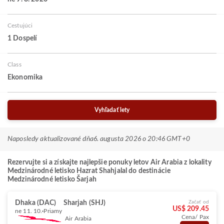
Cestujúci
1 Dospelí
Class
Ekonomika
Vyhľadať lety
Naposledy aktualizované dňa
6. augusta 2026 o 20:46 GMT+0
Rezervujte si a získajte najlepšie ponuky letov Air Arabia z lokality
Medzinárodné letisko Hazrat Shahjalal do destinácie
Medzinárodné letisko Šarjah
Dhaka (DAC)
Sharjah (SHJ)
Začať od
US$ 209.45
ne 11. 10.
Priamy
Cena/ Pax
Air Arabia