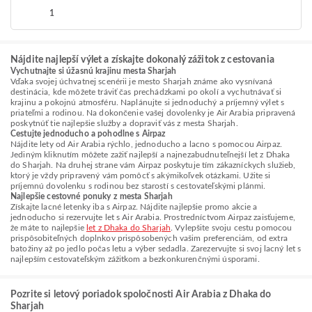
1
Nájdite najlepší výlet a získajte dokonalý zážitok z cestovania
Vychutnajte si úžasnú krajinu mesta Sharjah
Vďaka svojej úchvatnej scenérii je mesto Sharjah známe ako vysnívaná
destinácia, kde môžete tráviť čas prechádzkami po okolí a vychutnávať si
krajinu a pokojnú atmosféru. Naplánujte si jednoduchý a príjemný výlet s
priateľmi a rodinou. Na dokončenie vašej dovolenky je Air Arabia pripravená
poskytnúť tie najlepšie služby a dopraviť vás z mesta Sharjah.
Cestujte jednoducho a pohodlne s Airpaz
Nájdite lety od Air Arabia rýchlo, jednoducho a lacno s pomocou Airpaz.
Jediným kliknutím môžete zažiť najlepší a najnezabudnuteľnejší let z Dhaka
do Sharjah. Na druhej strane vám Airpaz poskytuje tím zákazníckych služieb,
ktorý je vždy pripravený vám pomôcť s akýmikoľvek otázkami. Užite si
príjemnú dovolenku s rodinou bez starostí s cestovateľskými plánmi.
Najlepšie cestovné ponuky z mesta Sharjah
Získajte lacné letenky iba s Airpaz. Nájdite najlepšie promo akcie a
jednoducho si rezervujte let s Air Arabia. Prostredníctvom Airpaz zaisťujeme,
že máte to najlepšie
let z Dhaka do Sharjah
. Vylepšite svoju cestu pomocou
prispôsobiteľných doplnkov prispôsobených vašim preferenciám, od extra
batožiny až po jedlo počas letu a výber sedadla. Zarezervujte si svoj lacný let s
najlepším cestovateľským zážitkom a bezkonkurenčnými úsporami.
Pozrite si letový poriadok spoločnosti Air Arabia z Dhaka do
Sharjah