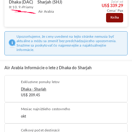
Dhaka (DAC)
Sharjah (SHJ)
Začať od
US$ 339.29
št 10. 9.
Priamy
Cena/ Pax
Air Arabia
Kniha
Upozorňujeme, že ceny uvedené na tejto stránke nemusia byť
aktuálne a môžu sa zmeniť bez predchádzajúceho upozornenia.
Snažíme sa poskytovať čo najpresnejšie a najaktuálnejšie
informácie.
Air Arabia Informácie o lete z Dhaka do Sharjah
Exkluzívne ponuky letov
Dhaka - Sharjah
US$ 209.45
Mesiac najnižšieho cestovného
okt
Celkový počet destinácií