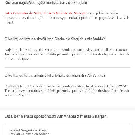
Ktoré sú najobľúbenejšie mestské trasy do Sharjah?
let z Colombo do Sharjah
,
let z Nairobi do Sharjah
sú najobľúbenejšie
mestské trasy do Sharjah. Tieto trasy ponúkajú pohodlné spojenia z hlavných
miest.
O koľkej odlieta najskorší let z Dhaka do Sharjah s Air Arabia?
Najskorší let z Dhaka do Sharjah so spoločnosťou Air Arabia odlieta o 06:05.
Tento letový poriadok si môžete pozrieť a porovnať ďalšie dostupné možnosti
letov na Airpaz.
O koľkej odlieta posledný let z Dhaka do Sharjah s Air Arabia?
Posledný let z Dhaka do Sharjah so spoločnosťou Air Arabia odlieta o 22:50.
Tento letový poriadok si môžete pozrieť a porovnať ďalšie dostupné možnosti
letov na Airpaz.
Obľúbená trasa spoločnosti Air Arabia z mesta Sharjah
Lety od Bangkok do Sharjah
Lety od Colombo do Sharjah