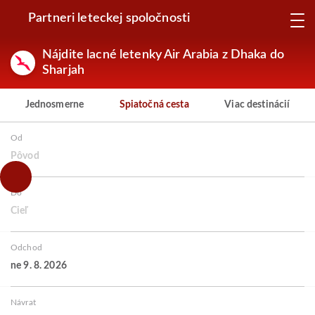
Partneri leteckej spoločnosti
Nájdite lacné letenky Air Arabia z Dhaka do
Sharjah
Jednosmerne
Spiatočná cesta
Viac destinácií
Od
Pôvod
Do
Cieľ
Odchod
ne 9. 8. 2026
Návrat