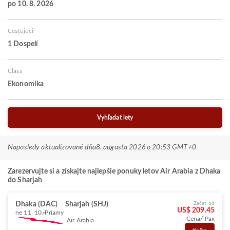
po 10. 8. 2026
Cestujúci
1 Dospelí
Class
Ekonomika
Vyhľadať lety
Naposledy aktualizované dňa
8. augusta 2026 o 20:53 GMT+0
Zarezervujte si a získajte najlepšie ponuky letov Air Arabia z Dhaka
do Sharjah
Dhaka (DAC)
Sharjah (SHJ)
Začať od
US$ 209.45
ne 11. 10.
Priamy
Cena/ Pax
Air Arabia