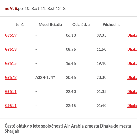
ne 9. 8.
po 10. 8.
ut 11. 8.
st 12. 8.
Let č.
Model lietadla
Odchádza
Príchod na
G9519
-
06:10
09:05
Dhak
G9513
-
08:55
11:50
Dhak
G9515
-
16:45
19:40
Dhak
G9572
A32N-174Y
20:45
23:30
Dhak
G9511
-
22:40
01:35
Dhak
G9511
-
22:45
01:40
Dhak
Časté otázky o lete spoločnosti Air Arabia z mesta Dhaka do mesta
Sharjah