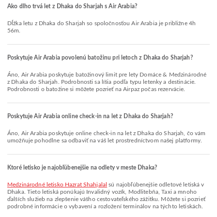
Ako dlho trvá let z Dhaka do Sharjah s Air Arabia?
Dĺžka letu z Dhaka do Sharjah so spoločnosťou Air Arabia je približne 4h
56m.
Poskytuje Air Arabia povolenú batožinu pri letoch z Dhaka do Sharjah?
Áno, Air Arabia poskytuje batožinový limit pre lety Domáce & Medzinárodné
z Dhaka do Sharjah. Podrobnosti sa líšia podľa typu letenky a destinácie.
Podrobnosti o batožine si môžete pozrieť na Airpaz počas rezervácie.
Poskytuje Air Arabia online check-in na let z Dhaka do Sharjah?
Áno, Air Arabia poskytuje online check-in na let z Dhaka do Sharjah, čo vám
umožňuje pohodlne sa odbaviť na váš let prostredníctvom našej platformy.
Ktoré letisko je najobľúbenejšie na odlety v meste Dhaka?
Medzinárodné letisko Hazrat Shahjalal
sú najobľúbenejšie odletové letiská v
Dhaka. Tieto letiská ponúkajú Invalidný vozík, Modlitebňa, Taxi a mnoho
ďalších služieb na zlepšenie vášho cestovateľského zážitku. Môžete si pozrieť
podrobné informácie o vybavení a rozložení terminálov na týchto letiskách.