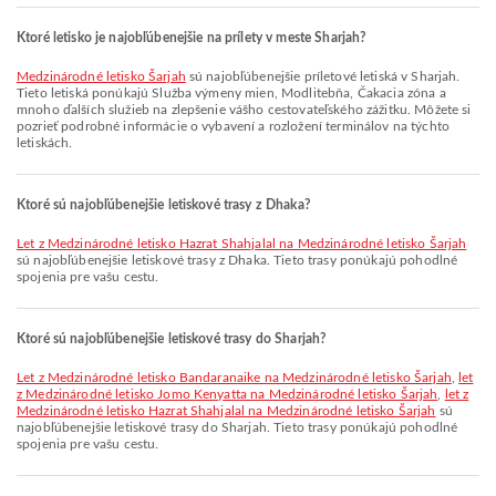
Ktoré letisko je najobľúbenejšie na prílety v meste Sharjah?
Medzinárodné letisko Šarjah
sú najobľúbenejšie príletové letiská v Sharjah.
Tieto letiská ponúkajú Služba výmeny mien, Modlitebňa, Čakacia zóna a
mnoho ďalších služieb na zlepšenie vášho cestovateľského zážitku. Môžete si
pozrieť podrobné informácie o vybavení a rozložení terminálov na týchto
letiskách.
Ktoré sú najobľúbenejšie letiskové trasy z Dhaka?
let z Medzinárodné letisko Hazrat Shahjalal na Medzinárodné letisko Šarjah
sú najobľúbenejšie letiskové trasy z Dhaka. Tieto trasy ponúkajú pohodlné
spojenia pre vašu cestu.
Ktoré sú najobľúbenejšie letiskové trasy do Sharjah?
let z Medzinárodné letisko Bandaranaike na Medzinárodné letisko Šarjah
,
let
z Medzinárodné letisko Jomo Kenyatta na Medzinárodné letisko Šarjah
,
let z
Medzinárodné letisko Hazrat Shahjalal na Medzinárodné letisko Šarjah
sú
najobľúbenejšie letiskové trasy do Sharjah. Tieto trasy ponúkajú pohodlné
spojenia pre vašu cestu.