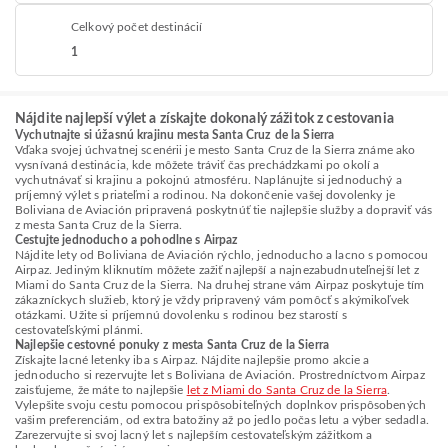
Celkový počet destinácií
1
Nájdite najlepší výlet a získajte dokonalý zážitok z cestovania
Vychutnajte si úžasnú krajinu mesta Santa Cruz de la Sierra
Vďaka svojej úchvatnej scenérii je mesto Santa Cruz de la Sierra známe ako
vysnívaná destinácia, kde môžete tráviť čas prechádzkami po okolí a
vychutnávať si krajinu a pokojnú atmosféru. Naplánujte si jednoduchý a
príjemný výlet s priateľmi a rodinou. Na dokončenie vašej dovolenky je
Boliviana de Aviación pripravená poskytnúť tie najlepšie služby a dopraviť vás
z mesta Santa Cruz de la Sierra.
Cestujte jednoducho a pohodlne s Airpaz
Nájdite lety od Boliviana de Aviación rýchlo, jednoducho a lacno s pomocou
Airpaz. Jediným kliknutím môžete zažiť najlepší a najnezabudnuteľnejší let z
Miami do Santa Cruz de la Sierra. Na druhej strane vám Airpaz poskytuje tím
zákazníckych služieb, ktorý je vždy pripravený vám pomôcť s akýmikoľvek
otázkami. Užite si príjemnú dovolenku s rodinou bez starostí s
cestovateľskými plánmi.
Najlepšie cestovné ponuky z mesta Santa Cruz de la Sierra
Získajte lacné letenky iba s Airpaz. Nájdite najlepšie promo akcie a
jednoducho si rezervujte let s Boliviana de Aviación. Prostredníctvom Airpaz
zaisťujeme, že máte to najlepšie
let z Miami do Santa Cruz de la Sierra
.
Vylepšite svoju cestu pomocou prispôsobiteľných doplnkov prispôsobených
vašim preferenciám, od extra batožiny až po jedlo počas letu a výber sedadla.
Zarezervujte si svoj lacný let s najlepším cestovateľským zážitkom a