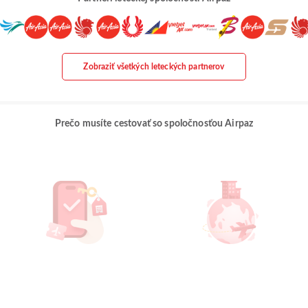
Zobraziť všetkých leteckých partnerov
Prečo musíte cestovať so spoločnosťou Airpaz