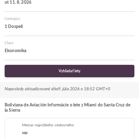
ut 11. 8. 2026
Cestujúci
1 Dospelí
Class
Ekonomika
Vyhľadať lety
Naposledy aktualizované dňa
9. júla 2026 o 18:52 GMT+0
Boliviana de Aviación Informácie o lete z Miami do Santa Cruz de
la Sierra
Mesiac najnižšieho cestovného
sep