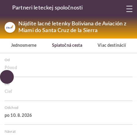
Partneri leteckej spoločnosti
Nájdite lacné letenky Boliviana de Aviación z
Miami do Santa Cruz de la Sierra
Jednosmerne
Spiatočná cesta
Viac destinácií
Od
Pôvod
Do
Cieľ
Odchod
po 10. 8. 2026
Návrat