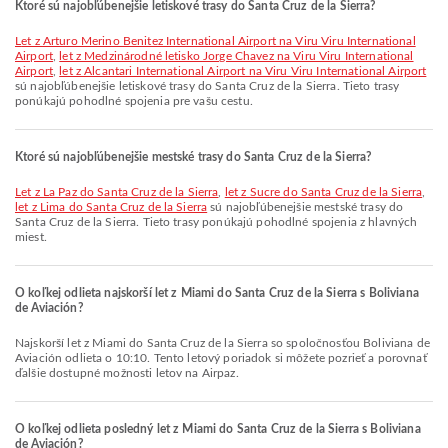
Ktoré sú najobľúbenejšie letiskové trasy do Santa Cruz de la Sierra?
let z Arturo Merino Benitez International Airport na Viru Viru International
Airport
,
let z Medzinárodné letisko Jorge Chavez na Viru Viru International
Airport
,
let z Alcantari International Airport na Viru Viru International Airport
sú najobľúbenejšie letiskové trasy do Santa Cruz de la Sierra. Tieto trasy
ponúkajú pohodlné spojenia pre vašu cestu.
Ktoré sú najobľúbenejšie mestské trasy do Santa Cruz de la Sierra?
let z La Paz do Santa Cruz de la Sierra
,
let z Sucre do Santa Cruz de la Sierra
,
let z Lima do Santa Cruz de la Sierra
sú najobľúbenejšie mestské trasy do
Santa Cruz de la Sierra. Tieto trasy ponúkajú pohodlné spojenia z hlavných
miest.
O koľkej odlieta najskorší let z Miami do Santa Cruz de la Sierra s Boliviana
de Aviación?
Najskorší let z Miami do Santa Cruz de la Sierra so spoločnosťou Boliviana de
Aviación odlieta o 10:10. Tento letový poriadok si môžete pozrieť a porovnať
ďalšie dostupné možnosti letov na Airpaz.
O koľkej odlieta posledný let z Miami do Santa Cruz de la Sierra s Boliviana
de Aviación?