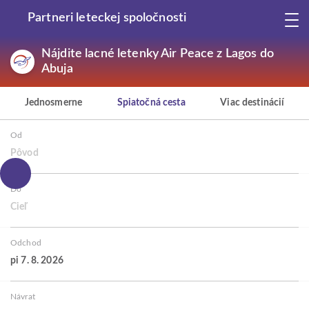
Partneri leteckej spoločnosti
Nájdite lacné letenky Air Peace z Lagos do
Abuja
Jednosmerne
Spiatočná cesta
Viac destinácií
Od
Pôvod
Do
Cieľ
Odchod
pi 7. 8. 2026
Návrat