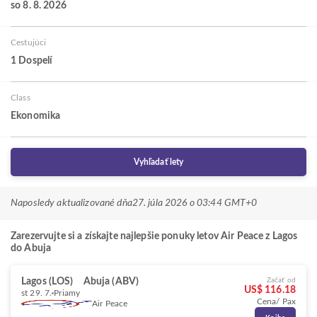
so 8. 8. 2026
Cestujúci
1 Dospelí
Class
Ekonomika
Vyhľadať lety
Naposledy aktualizované dňa
27. júla 2026 o 03:44 GMT+0
Zarezervujte si a získajte najlepšie ponuky letov Air Peace z Lagos
do Abuja
Lagos (LOS)
Abuja (ABV)
Začať od
US$ 116.18
st 29. 7.
Priamy
Cena/ Pax
Air Peace