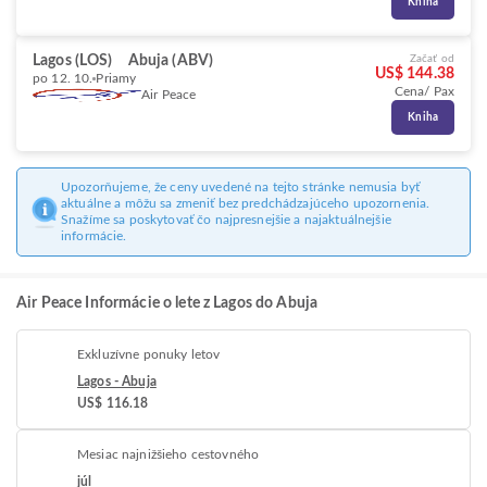
Kniha
Lagos (LOS)
Abuja (ABV)
Začať od
US$ 144.38
po 12. 10.
Priamy
Cena/ Pax
Air Peace
Kniha
Upozorňujeme, že ceny uvedené na tejto stránke nemusia byť
aktuálne a môžu sa zmeniť bez predchádzajúceho upozornenia.
Snažíme sa poskytovať čo najpresnejšie a najaktuálnejšie
informácie.
Air Peace Informácie o lete z Lagos do Abuja
Exkluzívne ponuky letov
Lagos - Abuja
US$ 116.18
Mesiac najnižšieho cestovného
júl