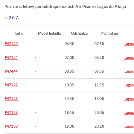
Pozrite si letový poriadok spoločnosti Air Peace z Lagos do Abuja
st 29. 7.
Let č.
Model lietadla
Odchádza
Príchod na
P47120
-
06:30
07:50
Lagos
P47124
-
07:00
08:20
Lagos
P47444
-
08:35
09:55
Lagos
P47122
-
10:35
11:55
Lagos
P47126
-
14:40
16:00
Lagos
P47128
-
18:45
20:05
Lagos
P47130
-
19:00
20:20
Lagos