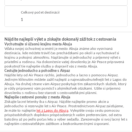
Celkový počet destinácií
1
Nájdite najlepší výlet a získajte dokonalý zážitok z cestovania
Vychutnajte si úžasnú krajinu mesta Abuja
Vďaka svojej úchvatnej scenérii je mesto Abuja známe ako vysnívaná
destinácia, kde môžete tráviť čas prechádzkami po okolí a vychutnávať si
krajinu a pokojnú atmosféru. Naplánujte si jednoduchý a príjemný výlet s
priateľmi a rodinou. Na dokončenie vašej dovolenky je Air Peace pripravená
poskytnúť tie najlepšie služby a dopraviť vás z mesta Abuja.
Cestujte jednoducho a pohodlne s Airpaz
Nájdite lety od Air Peace rýchlo, jednoducho a lacno s pomocou Airpaz.
Jediným kliknutím môžete zažiť najlepší a najnezabudnuteľnejší let z Lagos do
Abuja. Na druhej strane vám Airpaz poskytuje tím zákazníckych služieb, ktorý
je vždy pripravený vám pomôcť s akýmikoľvek otázkami. Užite si príjemnú
dovolenku s rodinou bez starostí s cestovateľskými plánmi.
Najlepšie cestovné ponuky z mesta Abuja
Získajte lacné letenky iba s Airpaz. Nájdite najlepšie promo akcie a
jednoducho si rezervujte let s Air Peace. Prostredníctvom Airpaz zaisťujeme,
že máte to najlepšie
let z Lagos do Abuja
. Vylepšite svoju cestu pomocou
prispôsobiteľných doplnkov prispôsobených vašim preferenciám, od extra
batožiny až po jedlo počas letu a výber sedadla. Zarezervujte si svoj lacný let s
najlepším cestovateľským zážitkom a bezkonkurenčnými úsporami.