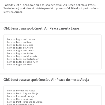
Posledný let z Lagos do Abuja so spoločnosťou Air Peace odlieta o 19:00.
Tento letový poriadok si môžete pozrieť a porovnať ďalšie dostupné možnosti
letov na Airpaz.
Obľúbená trasa spoločnosti Air Peace z mesta Lagos
Lety od Lagos do London
Lety od Lagos do Kano
Lety od Lagos do Dakar
Lety od Lagos do Accra
Lety od Lagos do Owerri
Lety od Lagos do Asaba
Lety od Lagos do Monrovia
Lety od Lagos do Bridgetown
Lety od Lagos do Benin City
Lety od Lagos do Warri
Obľúbená trasa so spoločnosťou Air Peace do mesta Abuja
Lety od London do Abuja
Lety od Benin City do Abuja
Lety od Ibadan do Abuja
Lety od Kano do Abuja
Lety od Port Harcourt do Abuja
Lety od Owerri do Abuja