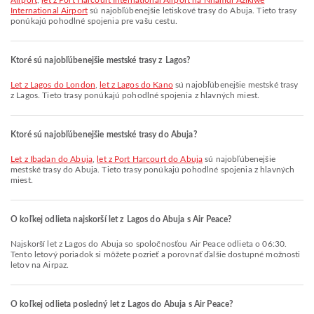
Airport
,
let z Port Harcourt International Airport na Nnamdi Azikiwe
International Airport
sú najobľúbenejšie letiskové trasy do Abuja. Tieto trasy
ponúkajú pohodlné spojenia pre vašu cestu.
Ktoré sú najobľúbenejšie mestské trasy z Lagos?
let z Lagos do London
,
let z Lagos do Kano
sú najobľúbenejšie mestské trasy
z Lagos. Tieto trasy ponúkajú pohodlné spojenia z hlavných miest.
Ktoré sú najobľúbenejšie mestské trasy do Abuja?
let z Ibadan do Abuja
,
let z Port Harcourt do Abuja
sú najobľúbenejšie
mestské trasy do Abuja. Tieto trasy ponúkajú pohodlné spojenia z hlavných
miest.
O koľkej odlieta najskorší let z Lagos do Abuja s Air Peace?
Najskorší let z Lagos do Abuja so spoločnosťou Air Peace odlieta o 06:30.
Tento letový poriadok si môžete pozrieť a porovnať ďalšie dostupné možnosti
letov na Airpaz.
O koľkej odlieta posledný let z Lagos do Abuja s Air Peace?