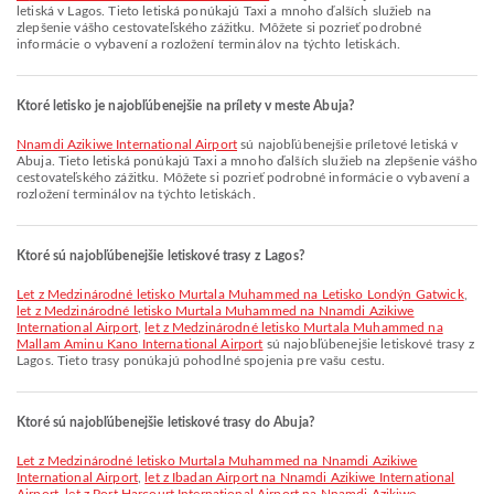
letiská v Lagos. Tieto letiská ponúkajú Taxi a mnoho ďalších služieb na
zlepšenie vášho cestovateľského zážitku. Môžete si pozrieť podrobné
informácie o vybavení a rozložení terminálov na týchto letiskách.
Ktoré letisko je najobľúbenejšie na prílety v meste Abuja?
Nnamdi Azikiwe International Airport
sú najobľúbenejšie príletové letiská v
Abuja. Tieto letiská ponúkajú Taxi a mnoho ďalších služieb na zlepšenie vášho
cestovateľského zážitku. Môžete si pozrieť podrobné informácie o vybavení a
rozložení terminálov na týchto letiskách.
Ktoré sú najobľúbenejšie letiskové trasy z Lagos?
let z Medzinárodné letisko Murtala Muhammed na Letisko Londýn Gatwick
,
let z Medzinárodné letisko Murtala Muhammed na Nnamdi Azikiwe
International Airport
,
let z Medzinárodné letisko Murtala Muhammed na
Mallam Aminu Kano International Airport
sú najobľúbenejšie letiskové trasy z
Lagos. Tieto trasy ponúkajú pohodlné spojenia pre vašu cestu.
Ktoré sú najobľúbenejšie letiskové trasy do Abuja?
let z Medzinárodné letisko Murtala Muhammed na Nnamdi Azikiwe
International Airport
,
let z Ibadan Airport na Nnamdi Azikiwe International