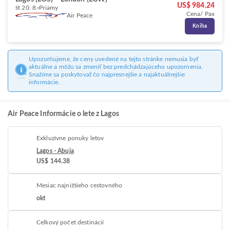
US$ 984.24
št 20. 8.
Priamy
Cena/ Pax
Air Peace
Kniha
Upozorňujeme, že ceny uvedené na tejto stránke nemusia byť
aktuálne a môžu sa zmeniť bez predchádzajúceho upozornenia.
Snažíme sa poskytovať čo najpresnejšie a najaktuálnejšie
informácie.
Air Peace Informácie o lete z Lagos
Exkluzívne ponuky letov
Lagos - Abuja
US$ 144.38
Mesiac najnižšieho cestovného
okt
Celkový počet destinácií