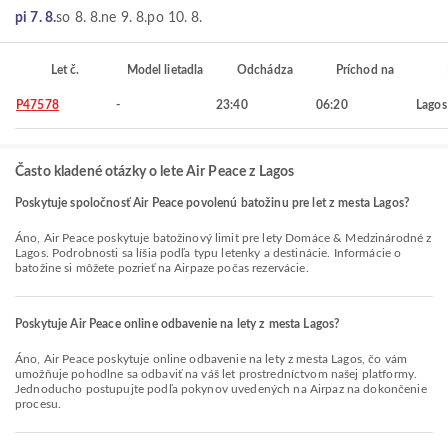
pi 7. 8.
so 8. 8.
ne 9. 8.
po 10. 8.
Let č.
Model lietadla
Odchádza
Príchod na
P47578
-
23:40
06:20
Lagos
Často kladené otázky o lete Air Peace z Lagos
Poskytuje spoločnosť Air Peace povolenú batožinu pre let z mesta Lagos?
Áno, Air Peace poskytuje batožinový limit pre lety Domáce & Medzinárodné z
Lagos. Podrobnosti sa líšia podľa typu letenky a destinácie. Informácie o
batožine si môžete pozrieť na Airpaze počas rezervácie.
Poskytuje Air Peace online odbavenie na lety z mesta Lagos?
Áno, Air Peace poskytuje online odbavenie na lety z mesta Lagos, čo vám
umožňuje pohodlne sa odbaviť na váš let prostredníctvom našej platformy.
Jednoducho postupujte podľa pokynov uvedených na Airpaz na dokončenie
procesu.