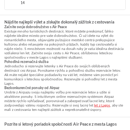
14
Nájdite najlepší výlet a získajte dokonalý zážitok z cestovania
Začnite svoje dobrodružstvo s Air Peace
Existuje mnoho turistických destinácií, ktoré môžete preskúmať, ľahko
nájdete ideálne miesto pre vaše dobrodružstvo. Či už idete na výlet do
romantického mesta, objavujete pulzujúce mestské centrá prekypujúce
kultúrou alebo relaxujete na pokojných plážach, každý typ cestovateľa si
nájde niečo. S množstvom možností na dosah ruky je vaša ideálna destinácia
vzdialená len let. Začnite svoju cestu s Air Peace, obľúbenou leteckou
spoločnosťou v meste Lagos s najlepšími službami.
Pohodlná rezervačná služba
Jednoducho si rezervujte letenky s Air Peace do svojich obľúbených
destinácií cez Airpaz. Ponúkame rýchlu a pohodlnú službu rezervácie letov.
Ak máte nejaké špeciálne požiadavky na váš let, môžeme vám pomôcť pri
komunikácii s leteckou spoločnosťou. Rezervujte si pohodlný let z mesta
Lagos.
Bezkonkurenčné ponuky od Airpaz
Urobte z Airpazu svoju najlepšiu voľbu pre rezervácie letov a užite si
atraktívne ponuky. S intuitívnym online rezervačným systémom Airpaz
môžete rýchlo vyhľadávať, porovnávať a zabezpečovať lacné lety, ktoré
zodpovedajú vášmu rozpočtu. Rezervujte si svoj lacný let
let z Lagos
, aby ste
mali z cestovania ten najlepší zážitok a neprekonateľné úspory.
Pozrite si letový poriadok spoločnosti Air Peace z mesta Lagos