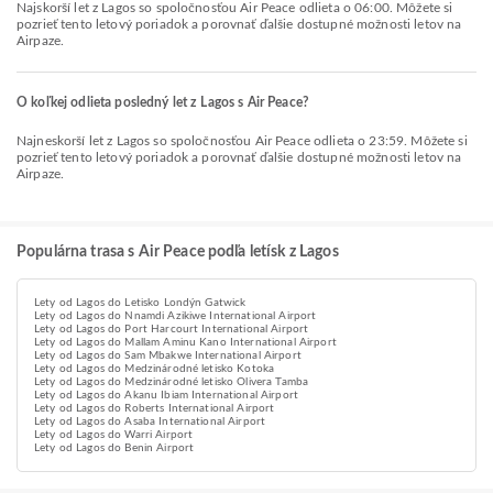
Najskorší let z Lagos so spoločnosťou Air Peace odlieta o 06:00. Môžete si
pozrieť tento letový poriadok a porovnať ďalšie dostupné možnosti letov na
Airpaze.
O koľkej odlieta posledný let z Lagos s Air Peace?
Najneskorší let z Lagos so spoločnosťou Air Peace odlieta o 23:59. Môžete si
pozrieť tento letový poriadok a porovnať ďalšie dostupné možnosti letov na
Airpaze.
Populárna trasa s Air Peace podľa letísk z Lagos
Lety od Lagos do Letisko Londýn Gatwick
Lety od Lagos do Nnamdi Azikiwe International Airport
Lety od Lagos do Port Harcourt International Airport
Lety od Lagos do Mallam Aminu Kano International Airport
Lety od Lagos do Sam Mbakwe International Airport
Lety od Lagos do Medzinárodné letisko Kotoka
Lety od Lagos do Medzinárodné letisko Olivera Tamba
Lety od Lagos do Akanu Ibiam International Airport
Lety od Lagos do Roberts International Airport
Lety od Lagos do Asaba International Airport
Lety od Lagos do Warri Airport
Lety od Lagos do Benin Airport