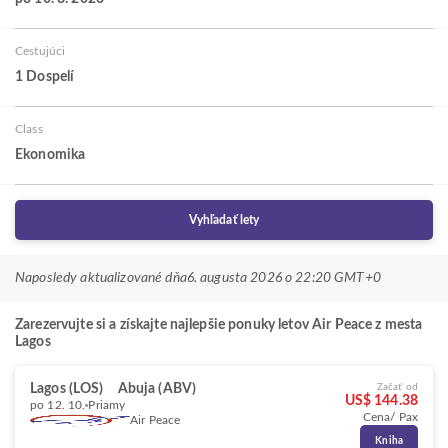
Cestujúci
1 Dospelí
Class
Ekonomika
Vyhľadať lety
Naposledy aktualizované dňa
6. augusta 2026 o 22:20 GMT+0
Zarezervujte si a získajte najlepšie ponuky letov Air Peace z mesta
Lagos
Lagos (LOS)
Abuja (ABV)
Začať od
US$ 144.38
po 12. 10.
Priamy
Cena/ Pax
Air Peace
Kniha