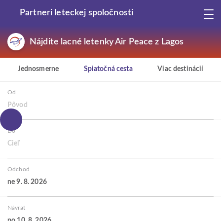
Partneri leteckej spoločnosti
Nájdite lacné letenky Air Peace z Lagos
Jednosmerne
Spiatočná cesta
Viac destinácií
Od
Pôvod
Do
Cieľ
Odchod
ne 9. 8. 2026
Návrat
po 10. 8. 2026