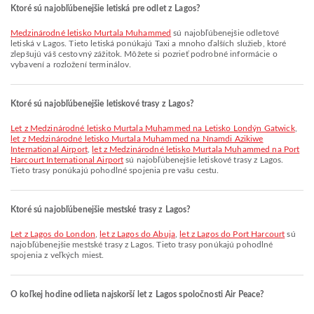
Ktoré sú najobľúbenejšie letiská pre odlet z Lagos?
Medzinárodné letisko Murtala Muhammed
sú najobľúbenejšie odletové
letiská v Lagos. Tieto letiská ponúkajú Taxi a mnoho ďalších služieb, ktoré
zlepšujú váš cestovný zážitok. Môžete si pozrieť podrobné informácie o
vybavení a rozložení terminálov.
Ktoré sú najobľúbenejšie letiskové trasy z Lagos?
let z Medzinárodné letisko Murtala Muhammed na Letisko Londýn Gatwick
,
let z Medzinárodné letisko Murtala Muhammed na Nnamdi Azikiwe
International Airport
,
let z Medzinárodné letisko Murtala Muhammed na Port
Harcourt International Airport
sú najobľúbenejšie letiskové trasy z Lagos.
Tieto trasy ponúkajú pohodlné spojenia pre vašu cestu.
Ktoré sú najobľúbenejšie mestské trasy z Lagos?
let z Lagos do London
,
let z Lagos do Abuja
,
let z Lagos do Port Harcourt
sú
najobľúbenejšie mestské trasy z Lagos. Tieto trasy ponúkajú pohodlné
spojenia z veľkých miest.
O koľkej hodine odlieta najskorší let z Lagos spoločnosti Air Peace?