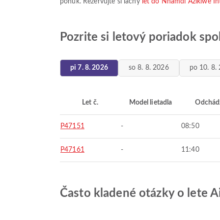
ponúk. Rezervujte si lacný
let do Nnamdi Azikiwe Int
Pozrite si letový poriadok spo
pi 7. 8. 2026
so 8. 8. 2026
po 10. 8.
Let č.
Model lietadla
Odchád
P47151
-
08:50
P47161
-
11:40
Často kladené otázky o lete A