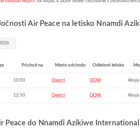
ernational Airport
na Airpaz a zažite skvelé cestovanie s bezkonkurenč
ločnosti Air Peace na letisko Nnamdi Azik
 2026
za
Príchod na
Mesto odchodu
Odletové letisko
Mes
10:00
Owerri
QOW
Abuja
12:50
Owerri
QOW
Abuja
ir Peace do Nnamdi Azikiwe International