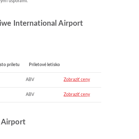
nými úsporami.
iwe International Airport
to príletu
Príletové letisko
ABV
Zobraziť ceny
ABV
Zobraziť ceny
 Airport