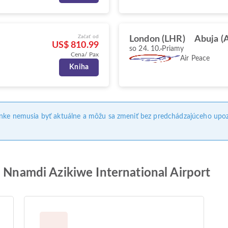
Začať od
London (LHR)
Abuja (
US$ 810.99
so 24. 10.
Priamy
Cena/ Pax
Air Peace
Kniha
ánke nemusia byť aktuálne a môžu sa zmeniť bez predchádzajúceho upoz
a Nnamdi Azikiwe International Airport