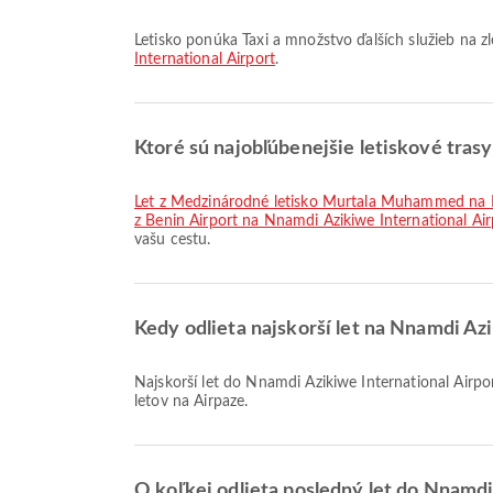
Letisko ponúka Taxi a množstvo ďalších služieb na 
International Airport
.
Ktoré sú najobľúbenejšie letiskové tras
let z Medzinárodné letisko Murtala Muhammed na N
z Benin Airport na Nnamdi Azikiwe International Air
vašu cestu.
Kedy odlieta najskorší let na Nnamdi Az
Najskorší let do Nnamdi Azikiwe International Airport so spoločnosťou Air Peace odlieta o 06:30. Môžete si pozrieť tento letový poriadok a porovnať ďalšie dostupné možnosti
letov na Airpaze.
O koľkej odlieta posledný let do Nnamdi