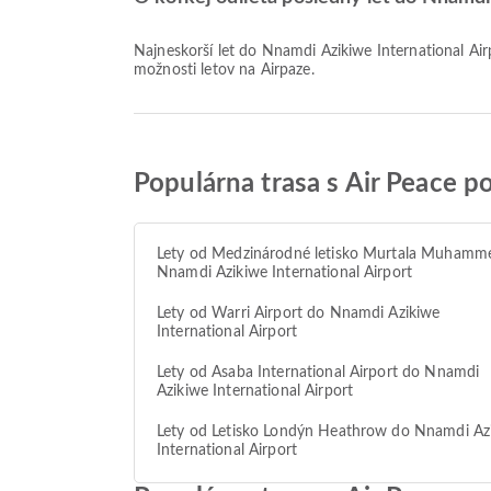
Najneskorší let do Nnamdi Azikiwe International Airport so spoločnosťou Air Peace odlieta o 22:20. Môžete si pozrieť tento letový poriadok a porovnať ďalšie dostupné
možnosti letov na Airpaze.
Populárna trasa s Air Peace p
Lety od Medzinárodné letisko Murtala Muhamm
Nnamdi Azikiwe International Airport
Lety od Warri Airport do Nnamdi Azikiwe
International Airport
Lety od Asaba International Airport do Nnamdi
Azikiwe International Airport
Lety od Letisko Londýn Heathrow do Nnamdi Az
International Airport