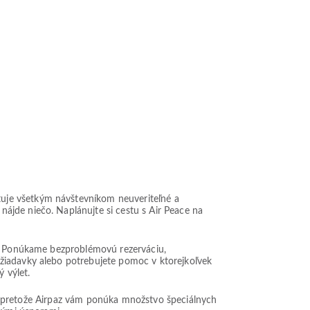
uje všetkým návštevníkom neuveriteľné a
ájde niečo. Naplánujte si cestu s Air Peace na
az? Ponúkame bezproblémovú rezerváciu,
ožiadavky alebo potrebujete pomoc v ktorejkoľvek
 výlet.
čet, pretože Airpaz vám ponúka množstvo špeciálnych