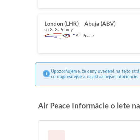
London (LHR)
Abuja (ABV)
so 8. 8.
Priamy
Air Peace
Upozorňujeme, že ceny uvedené na tejto str
čo najpresnejšie a najaktuálnejšie informácie.
Air Peace Informácie o lete n