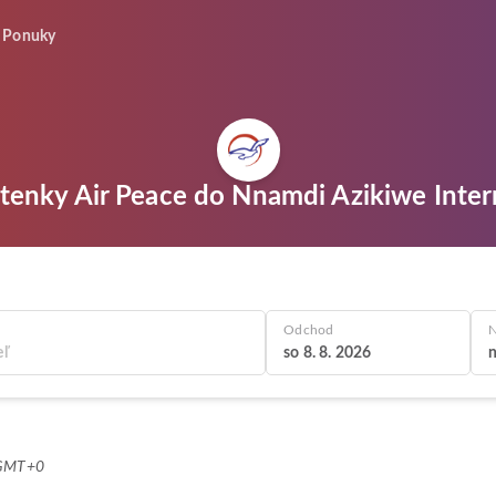
Ponuky
etenky Air Peace do Nnamdi Azikiwe Inter
Odchod
N
so 8. 8. 2026
n
 GMT+0