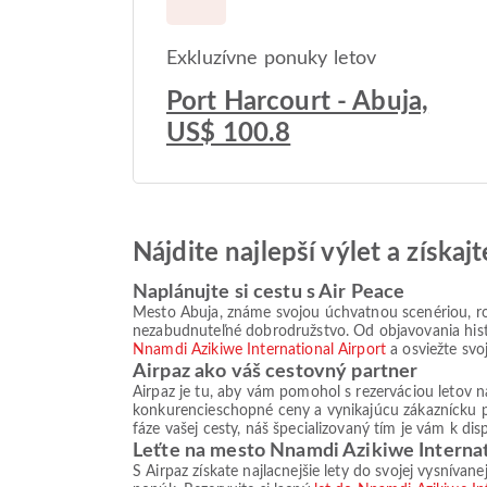
Exkluzívne ponuky letov
Port Harcourt - Abuja,
US$ 100.8
Nájdite najlepší výlet a získa
Naplánujte si cestu s Air Peace
Mesto Abuja, známe svojou úchvatnou scenériou, r
nezabudnuteľné dobrodružstvo. Od objavovania histo
Nnamdi Azikiwe International Airport
a osviežte svo
Airpaz ako váš cestovný partner
Airpaz je tu, aby vám pomohol s rezerváciou letov 
konkurencieschopné ceny a vynikajúcu zákaznícku po
fáze vašej cesty, náš špecializovaný tím je vám k di
Leťte na mesto Nnamdi Azikiwe Internat
S Airpaz získate najlacnejšie lety do svojej vysníva