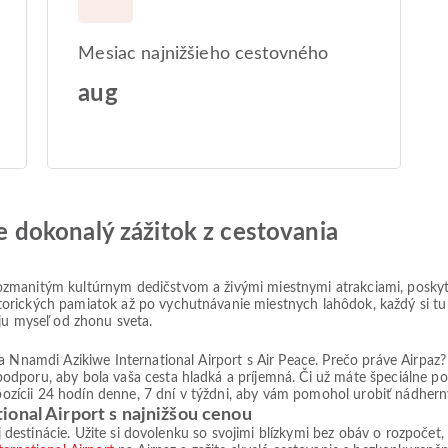
Mesiac najnižšieho cestovného
aug
jte dokonalý zážitok z cestovania
ozmanitým kultúrnym dedičstvom a živými miestnymi atrakciami, poskyt
rických pamiatok až po vychutnávanie miestnych lahôdok, každý si tu n
ju myseľ od zhonu sveta.
na Nnamdi Azikiwe International Airport s Air Peace. Prečo práve Airp
dporu, aby bola vaša cesta hladká a príjemná. Či už máte špeciálne p
spozícii 24 hodín denne, 7 dní v týždni, aby vám pomohol urobiť nádherný
ional Airport s najnižšou cenou
nej destinácie. Užite si dovolenku so svojimi blízkymi bez obáv o rozpo