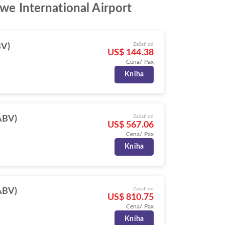
iwe International Airport
Začať od
BV)
US$ 144.38
Cena/ Pax
Kniha
Začať od
ABV)
US$ 567.06
Cena/ Pax
Kniha
Začať od
ABV)
US$ 810.75
Cena/ Pax
Kniha