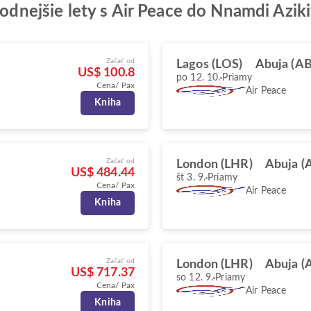
hodnejšie lety s Air Peace do Nnamdi Azik
Začať od
Lagos (LOS)
Abuja (A
US$ 100.8
po 12. 10.
Priamy
Cena/ Pax
Air Peace
Kniha
Začať od
London (LHR)
Abuja (
US$ 484.44
št 3. 9.
Priamy
Cena/ Pax
Air Peace
Kniha
Začať od
London (LHR)
Abuja (
US$ 717.37
so 12. 9.
Priamy
Cena/ Pax
Air Peace
Kniha