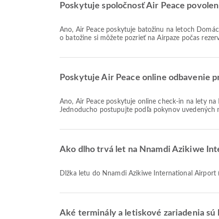
Poskytuje spoločnosť Air Peace povolenú
Áno, Air Peace poskytuje batožinu na letoch Domáce & Medzinárodné do Nnamdi Azikiwe International Airport. Podrobnosti sa líšia podľa typu letenky a destinácie. Informácie
o batožine si môžete pozrieť na Airpaze počas rezerv
Poskytuje Air Peace online odbavenie pr
Áno, Air Peace poskytuje online check-in na lety na Nnamdi Azikiwe International Airport, čo vám umožňuje pohodlne sa odbaviť na váš let prostredníctvom našej platformy.
Jednoducho postupujte podľa pokynov uvedených n
Ako dlho trvá let na Nnamdi Azikiwe Int
Dĺžka letu do Nnamdi Azikiwe International Airport
Aké terminály a letiskové zariadenia sú 