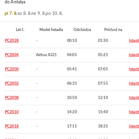
do Antalya
pi 7. 8.
so 8. 8.
ne 9. 8.
po 10. 8.
Let č.
Model lietadla
Odchádza
Príchod na
PC2028
-
00:10
01:30
Istan
PC2004
Airbus A321
04:05
05:25
Istan
PC2000
-
05:45
07:05
Istan
PC2002
-
06:35
07:55
Istan
PC2008
-
10:50
12:10
Istan
PC2010
-
14:20
15:40
Istan
PC2018
-
17:15
18:35
Istan