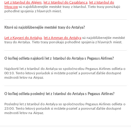
let z Istanbul do Algiers
,
let z Istanbul do Casablanca
,
let z Istanbul do
Moscow
sú najobľúbenejšie mestské trasy z Istanbul. Tieto trasy ponúkajú
pohodlné spojenia z hlavných miest.
Ktoré sú najobľúbenejšie mestské trasy do Antalya?
let z Kayseri do Antalya
,
let z Amman do Antalya
sú najobľúbenejšie mestské
trasy do Antalya. Tieto trasy ponúkajú pohodlné spojenia z hlavných miest.
O koľkej odlieta najskorší let z Istanbul do Antalya s Pegasus Airlines?
Najskorší let z Istanbul do Antalya so spoločnosťou Pegasus Airlines odlieta o
00:10. Tento letový poriadok si môžete pozrieť a porovnať ďalšie dostupné
možnosti letov na Airpaz.
O koľkej odlieta posledný let z Istanbul do Antalya s Pegasus Airlines?
Posledný let z Istanbul do Antalya so spoločnosťou Pegasus Airlines odlieta o
23:00. Tento letový poriadok si môžete pozrieť a porovnať ďalšie dostupné
možnosti letov na Airpaz.