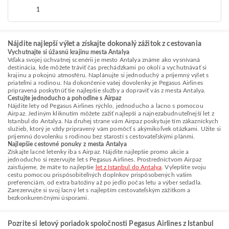
1
Nájdite najlepší výlet a získajte dokonalý zážitok z cestovania
Vychutnajte si úžasnú krajinu mesta Antalya
Vďaka svojej úchvatnej scenérii je mesto Antalya známe ako vysnívaná
destinácia, kde môžete tráviť čas prechádzkami po okolí a vychutnávať si
krajinu a pokojnú atmosféru. Naplánujte si jednoduchý a príjemný výlet s
priateľmi a rodinou. Na dokončenie vašej dovolenky je Pegasus Airlines
pripravená poskytnúť tie najlepšie služby a dopraviť vás z mesta Antalya.
Cestujte jednoducho a pohodlne s Airpaz
Nájdite lety od Pegasus Airlines rýchlo, jednoducho a lacno s pomocou
Airpaz. Jediným kliknutím môžete zažiť najlepší a najnezabudnuteľnejší let z
Istanbul do Antalya. Na druhej strane vám Airpaz poskytuje tím zákazníckych
služieb, ktorý je vždy pripravený vám pomôcť s akýmikoľvek otázkami. Užite si
príjemnú dovolenku s rodinou bez starostí s cestovateľskými plánmi.
Najlepšie cestovné ponuky z mesta Antalya
Získajte lacné letenky iba s Airpaz. Nájdite najlepšie promo akcie a
jednoducho si rezervujte let s Pegasus Airlines. Prostredníctvom Airpaz
zaisťujeme, že máte to najlepšie
let z Istanbul do Antalya
. Vylepšite svoju
cestu pomocou prispôsobiteľných doplnkov prispôsobených vašim
preferenciám, od extra batožiny až po jedlo počas letu a výber sedadla.
Zarezervujte si svoj lacný let s najlepším cestovateľským zážitkom a
bezkonkurenčnými úsporami.
Pozrite si letový poriadok spoločnosti Pegasus Airlines z Istanbul