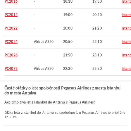
PC2016
-
18:10
19:30
Istan
PC2014
-
19:00
20:20
Istan
PC2022
-
20:00
21:20
Istan
PC2024
Airbus A320
20:50
22:10
Istan
PC2026
-
21:50
23:10
Istan
PC4078
Airbus A320
22:30
23:50
Istan
Časté otázky o lete spoločnosti Pegasus Airlines z mesta Istanbul
do mesta Antalya
Ako dlho trvá let z Istanbul do Antalya s Pegasus Airlines?
Dĺžka letu z Istanbul do Antalya so spoločnosťou Pegasus Airlines je približne
1h 20m.