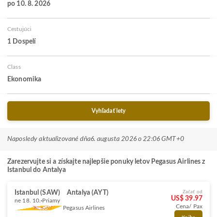
po 10. 8. 2026
Cestujúci
1 Dospelí
Class
Ekonomika
Vyhľadať lety
Naposledy aktualizované dňa
6. augusta 2026 o 22:06 GMT+0
Zarezervujte si a získajte najlepšie ponuky letov Pegasus Airlines z
Istanbul do Antalya
Istanbul (SAW)
Antalya (AYT)
Začať od
US$ 39.97
ne 18. 10.
Priamy
Cena/ Pax
Pegasus Airlines