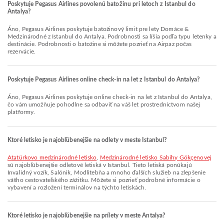
Poskytuje Pegasus Airlines povolenú batožinu pri letoch z Istanbul do
Antalya?
Áno, Pegasus Airlines poskytuje batožinový limit pre lety Domáce &
Medzinárodné z Istanbul do Antalya. Podrobnosti sa líšia podľa typu letenky a
destinácie. Podrobnosti o batožine si môžete pozrieť na Airpaz počas
rezervácie.
Poskytuje Pegasus Airlines online check-in na let z Istanbul do Antalya?
Áno, Pegasus Airlines poskytuje online check-in na let z Istanbul do Antalya,
čo vám umožňuje pohodlne sa odbaviť na váš let prostredníctvom našej
platformy.
Ktoré letisko je najobľúbenejšie na odlety v meste Istanbul?
Atatürkovo medzinárodné letisko
,
Medzinárodné letisko Sabihy Gökçenovej
sú najobľúbenejšie odletové letiská v Istanbul. Tieto letiská ponúkajú
Invalidný vozík, Salónik, Modlitebňa a mnoho ďalších služieb na zlepšenie
vášho cestovateľského zážitku. Môžete si pozrieť podrobné informácie o
vybavení a rozložení terminálov na týchto letiskách.
Ktoré letisko je najobľúbenejšie na prílety v meste Antalya?