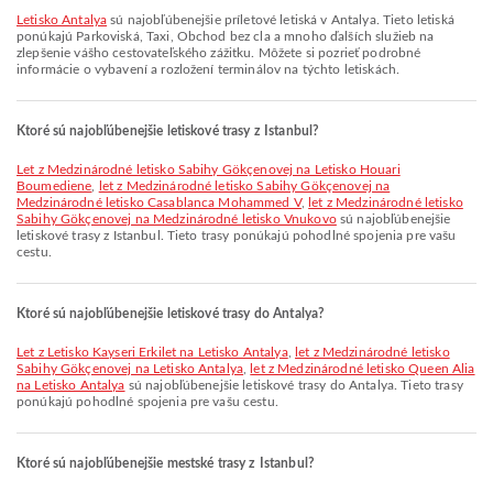
Letisko Antalya
sú najobľúbenejšie príletové letiská v Antalya. Tieto letiská
ponúkajú Parkoviská, Taxi, Obchod bez cla a mnoho ďalších služieb na
zlepšenie vášho cestovateľského zážitku. Môžete si pozrieť podrobné
informácie o vybavení a rozložení terminálov na týchto letiskách.
Ktoré sú najobľúbenejšie letiskové trasy z Istanbul?
let z Medzinárodné letisko Sabihy Gökçenovej na Letisko Houari
Boumediene
,
let z Medzinárodné letisko Sabihy Gökçenovej na
Medzinárodné letisko Casablanca Mohammed V
,
let z Medzinárodné letisko
Sabihy Gökçenovej na Medzinárodné letisko Vnukovo
sú najobľúbenejšie
letiskové trasy z Istanbul. Tieto trasy ponúkajú pohodlné spojenia pre vašu
cestu.
Ktoré sú najobľúbenejšie letiskové trasy do Antalya?
let z Letisko Kayseri Erkilet na Letisko Antalya
,
let z Medzinárodné letisko
Sabihy Gökçenovej na Letisko Antalya
,
let z Medzinárodné letisko Queen Alia
na Letisko Antalya
sú najobľúbenejšie letiskové trasy do Antalya. Tieto trasy
ponúkajú pohodlné spojenia pre vašu cestu.
Ktoré sú najobľúbenejšie mestské trasy z Istanbul?