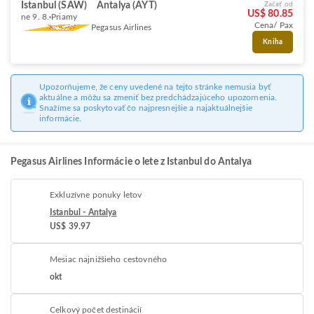
Istanbul (SAW)
Antalya (AYT)
Začať od
US$ 80.85
ne 9. 8.
Priamy
Cena/ Pax
Pegasus Airlines
Kniha
Upozorňujeme, že ceny uvedené na tejto stránke nemusia byť
aktuálne a môžu sa zmeniť bez predchádzajúceho upozornenia.
Snažíme sa poskytovať čo najpresnejšie a najaktuálnejšie
informácie.
Pegasus Airlines Informácie o lete z Istanbul do Antalya
Exkluzívne ponuky letov
Istanbul - Antalya
US$ 39.97
Mesiac najnižšieho cestovného
okt
Celkový počet destinácií