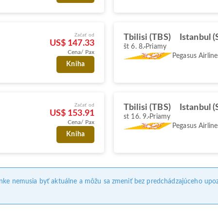
Začať od
Tbilisi (TBS)
Istanbul 
US$ 147.33
št 6. 8.
Priamy
Cena/ Pax
Pegasus Airline
Kniha
Začať od
Tbilisi (TBS)
Istanbul 
US$ 153.91
st 16. 9.
Priamy
Cena/ Pax
Pegasus Airline
Kniha
ánke nemusia byť aktuálne a môžu sa zmeniť bez predchádzajúceho upoz