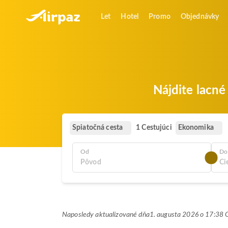
Let
Hotel
Promo
Objednávky
Nájdite lacné
Spiatočná cesta
Ekonomika
1 Cestujúci
Od
Do
Naposledy aktualizované dňa
1. augusta 2026 o 17:3