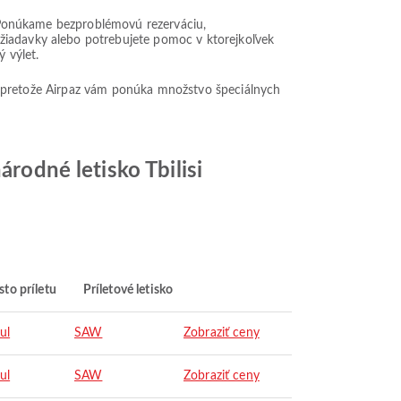
z? Ponúkame bezproblémovú rezerváciu,
ožiadavky alebo potrebujete pomoc v ktorejkoľvek
 výlet.
čet, pretože Airpaz vám ponúka množstvo špeciálnych
árodné letisko Tbilisi
to príletu
Príletové letisko
ul
SAW
Zobraziť ceny
ul
SAW
Zobraziť ceny