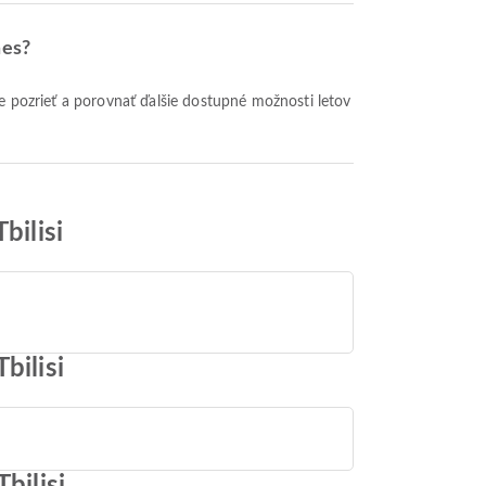
nes?
bilisi
bilisi