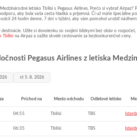
 Medzinárodné letisko Tbilisi s Pegasus Airlines. Prečo si vybrať Airpa
dporu, aby bola vaša cesta hladká a príjemná. Či už máte špeciálne p
spozícii 24 hodín denne, 7 dní v týždni, aby vám pomohol urobiť nádherný
nej destinácie. Užite si dovolenku so svojimi blízkymi bez obáv o rozpo
 Tbilisi
na Airpaz a zažite skvelé cestovanie za bezkonkurenčné ceny.
ločnosti Pegasus Airlines z letiska Medzin
2026
st 5. 8. 2026
za
Príchod na
Mesto odchodu
Odletové letisko
Mes
04:55
Tbilisi
TBS
Istanb
06:35
Tbilisi
TBS
Istanb