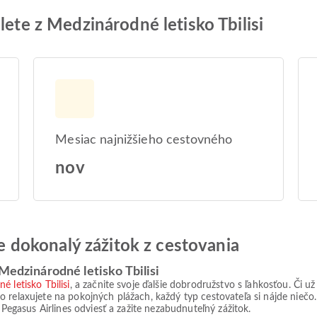
lete z Medzinárodné letisko Tbilisi
Mesiac najnižšieho cestovného
nov
jte dokonalý zážitok z cestovania
Medzinárodné letisko Tbilisi
 letisko Tbilisi
, a začnite svoje ďalšie dobrodružstvo s ľahkosťou. Či u
o relaxujete na pokojných plážach, každý typ cestovateľa si nájde nieč
 Pegasus Airlines odviesť a zažite nezabudnuteľný zážitok.