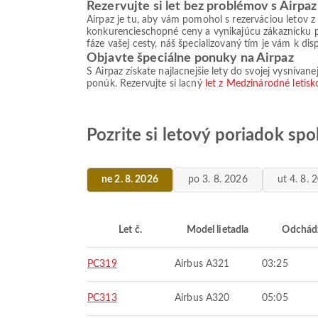
Rezervujte si let bez problémov s Airpaz
Airpaz je tu, aby vám pomohol s rezerváciou letov z
konkurencieschopné ceny a vynikajúcu zákaznícku po
fáze vašej cesty, náš špecializovaný tím je vám k di
Objavte špeciálne ponuky na Airpaz
S Airpaz získate najlacnejšie lety do svojej vysníva
ponúk. Rezervujte si lacný
let z Medzinárodné letisko
Pozrite si letový poriadok spo
ne 2. 8. 2026
po 3. 8. 2026
ut 4. 8. 
Let č.
Model lietadla
Odchád
PC319
Airbus A321
03:25
PC313
Airbus A320
05:05