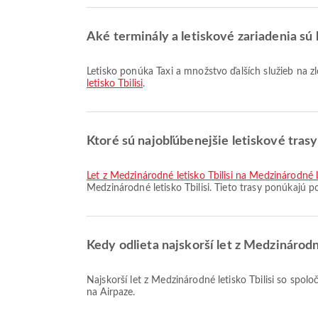
Aké terminály a letiskové zariadenia sú 
Letisko ponúka Taxi a množstvo ďalších služieb na 
letisko Tbilisi
.
Ktoré sú najobľúbenejšie letiskové trasy
let z Medzinárodné letisko Tbilisi na Medzinárodné
Medzinárodné letisko Tbilisi. Tieto trasy ponúkajú p
Kedy odlieta najskorší let z Medzinárodn
Najskorší let z Medzinárodné letisko Tbilisi so spoločnosťou Pegasus Airlines odlieta o 02:55. Tento letový poriadok si môžete pozrieť a porovnať ďalšie dostupné možnosti letov
na Airpaze.