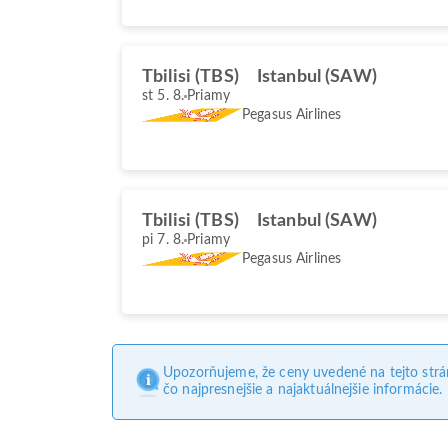
Tbilisi (TBS)
Istanbul (SAW)
st 5. 8.
Priamy
Pegasus Airlines
Tbilisi (TBS)
Istanbul (SAW)
pi 7. 8.
Priamy
Pegasus Airlines
Upozorňujeme, že ceny uvedené na tejto str
čo najpresnejšie a najaktuálnejšie informácie.