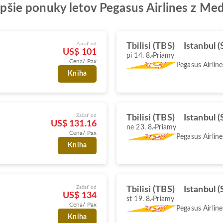
lepšie ponuky letov Pegasus Airlines z Med
Začať od
Tbilisi (TBS)
Istanbul 
US$ 101
pi 14. 8.
Priamy
Cena/ Pax
Pegasus Airline
Kniha
Začať od
Tbilisi (TBS)
Istanbul 
US$ 131.16
ne 23. 8.
Priamy
Cena/ Pax
Pegasus Airline
Kniha
Začať od
Tbilisi (TBS)
Istanbul 
US$ 134
st 19. 8.
Priamy
Cena/ Pax
Pegasus Airline
Kniha