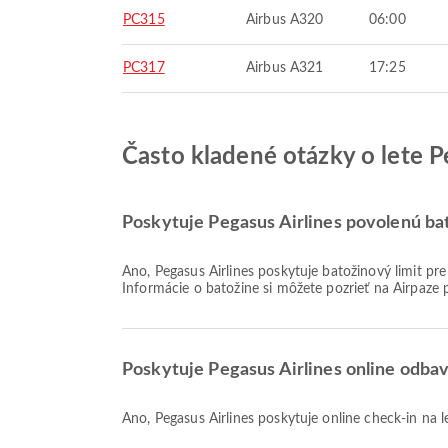
PC315
Airbus A320
06:00
PC317
Airbus A321
17:25
Často kladené otázky o lete Pe
Poskytuje Pegasus Airlines povolenú bato
Áno, Pegasus Airlines poskytuje batožinový limit pre Domáce & Medzinárodné lety z Medzinárodné letisko Tbilisi. Podrobnosti sa líšia podľa typu letenky a destinácie.
Informácie o batožine si môžete pozrieť na Airpaze 
Poskytuje Pegasus Airlines online odbave
Áno, Pegasus Airlines poskytuje online check-in na