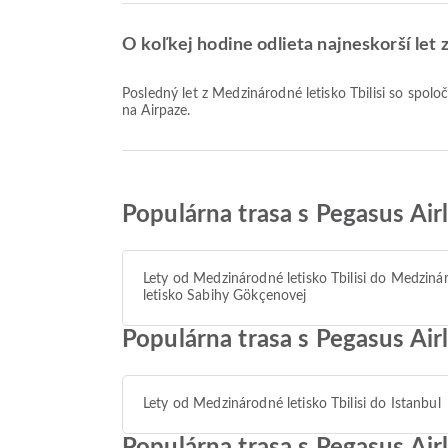
O koľkej hodine odlieta najneskorší let 
Posledný let z Medzinárodné letisko Tbilisi so spoločnosťou Pegasus Airlines odlieta o 17:55. Tento letový poriadok si môžete pozrieť a porovnať ďalšie dostupné možnosti letov
na Airpaze.
Populárna trasa s Pegasus Airl
Lety od Medzinárodné letisko Tbilisi do Medziná
letisko Sabihy Gökçenovej
Populárna trasa s Pegasus Airl
Lety od Medzinárodné letisko Tbilisi do Istanbul